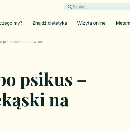
czego my?
Znajdź dietetyka
Wizyta online
Metam
e przekąski na halloween
bo psikus –
kąski na