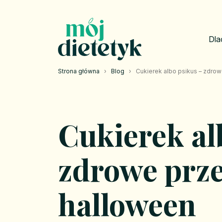
Dla
Strona główna
›
Blog
›
Cukierek albo psikus – zdrow
Cukierek al
zdrowe prze
halloween