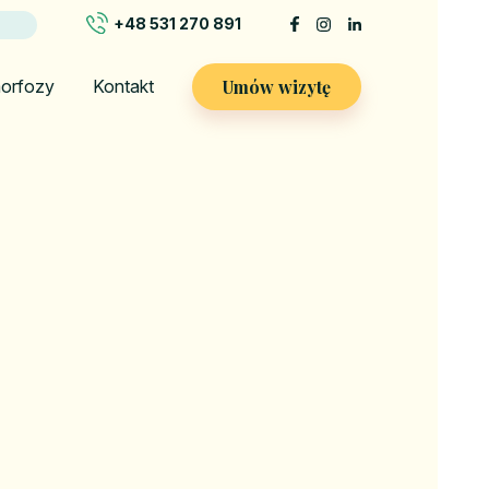
+48 531 270 891
Umów wizytę
orfozy
Kontakt