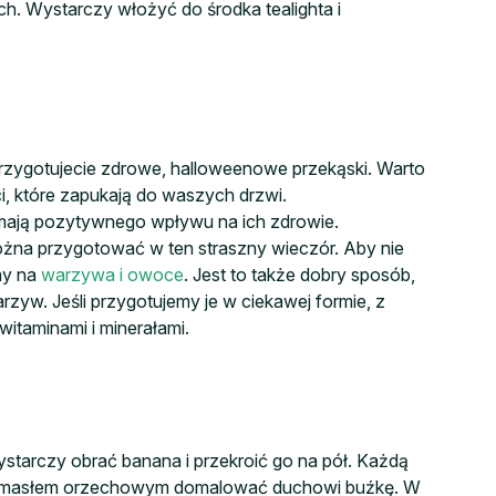
h. Wystarczy włożyć do środka tealighta i
 przygotujecie zdrowe, halloweenowe przekąski. Warto
i, które zapukają do waszych drzwi.
e mają pozytywnego wpływu na ich zdrowie.
żna przygotować w ten straszny wieczór. Aby nie
my na
warzywa i owoce
. Jest to także dobry sposób,
zyw. Jeśli przygotujemy je w ciekawej formie, z
witaminami i minerałami.
tarczy obrać banana i przekroić go na pół. Każdą
a masłem orzechowym domalować duchowi buźkę. W