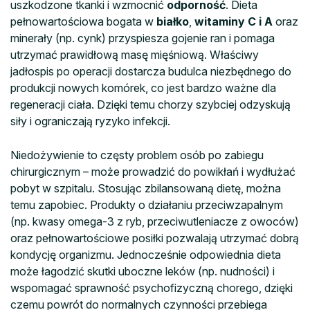
uszkodzone tkanki i wzmocnić
odporność
. Dieta
pełnowartościowa bogata w
białko
,
witaminy C i A
oraz
minerały (np. cynk) przyspiesza gojenie ran i pomaga
utrzymać prawidłową masę mięśniową. Właściwy
jadłospis po operacji dostarcza budulca niezbędnego do
produkcji nowych komórek, co jest bardzo ważne dla
regeneracji ciała. Dzięki temu chorzy szybciej odzyskują
siły i ograniczają ryzyko infekcji.
Niedożywienie to częsty problem osób po zabiegu
chirurgicznym – może prowadzić do powikłań i wydłużać
pobyt w szpitalu. Stosując zbilansowaną dietę, można
temu zapobiec. Produkty o działaniu przeciwzapalnym
(np. kwasy omega-3 z ryb, przeciwutleniacze z owoców)
oraz pełnowartościowe posiłki pozwalają utrzymać dobrą
kondycję organizmu. Jednocześnie odpowiednia dieta
może łagodzić skutki uboczne leków (np. nudności) i
wspomagać sprawność psychofizyczną chorego, dzięki
czemu powrót do normalnych czynności przebiega