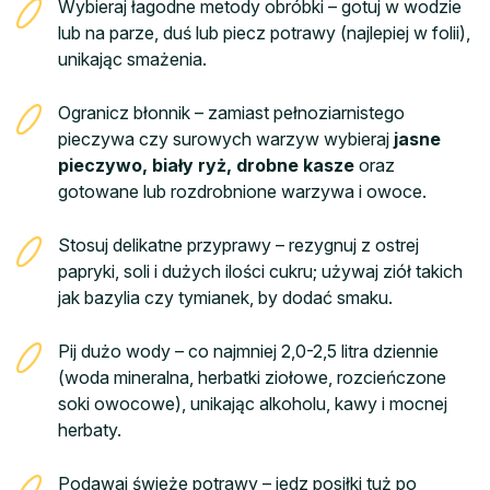
Wybieraj łagodne metody obróbki – gotuj w wodzie
lub na parze, duś lub piecz potrawy (najlepiej w folii),
unikając smażenia.
Ogranicz błonnik – zamiast pełnoziarnistego
pieczywa czy surowych warzyw wybieraj
jasne
pieczywo, biały ryż, drobne kasze
oraz
gotowane lub rozdrobnione warzywa i owoce.
Stosuj delikatne przyprawy – rezygnuj z ostrej
papryki, soli i dużych ilości cukru; używaj ziół takich
jak bazylia czy tymianek, by dodać smaku.
Pij dużo wody – co najmniej 2,0-2,5 litra dziennie
(woda mineralna, herbatki ziołowe, rozcieńczone
soki owocowe), unikając alkoholu, kawy i mocnej
herbaty.
Podawaj świeże potrawy – jedz posiłki tuż po