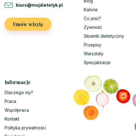
Blog
biuro@mojdietetyk.pl
Kalorie
Co jeść?
Umów wizytę
Żywność
Słownik dietetyczny
Przepisy
Warsztaty
Specjalizacje
Informacje
Dlaczego my?
Praca
Współpraca
Kontakt
Polityka prywatności