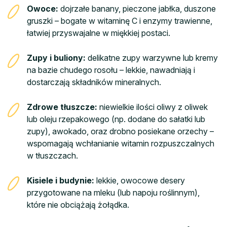
Owoce:
dojrzałe banany, pieczone jabłka, duszone
gruszki – bogate w witaminę C i enzymy trawienne,
łatwiej przyswajalne w miękkiej postaci.
Zupy i buliony:
delikatne zupy warzywne lub kremy
na bazie chudego rosołu – lekkie, nawadniają i
dostarczają składników mineralnych.
Zdrowe tłuszcze:
niewielkie ilości oliwy z oliwek
lub oleju rzepakowego (np. dodane do sałatki lub
zupy), awokado, oraz drobno posiekane orzechy –
wspomagają wchłanianie witamin rozpuszczalnych
w tłuszczach.
Kisiele i budynie:
lekkie, owocowe desery
przygotowane na mleku (lub napoju roślinnym),
które nie obciążają żołądka.