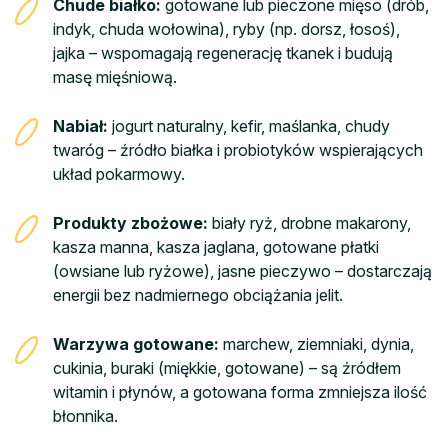
Chude białko:
gotowane lub pieczone mięso (drób,
indyk, chuda wołowina), ryby (np. dorsz, łosoś),
jajka – wspomagają regenerację tkanek i budują
masę mięśniową.
Nabiał:
jogurt naturalny, kefir, maślanka, chudy
twaróg – źródło białka i probiotyków wspierających
układ pokarmowy.
Produkty zbożowe:
biały ryż, drobne makarony,
kasza manna, kasza jaglana, gotowane płatki
(owsiane lub ryżowe), jasne pieczywo – dostarczają
energii bez nadmiernego obciążania jelit.
Warzywa gotowane:
marchew, ziemniaki, dynia,
cukinia, buraki (miękkie, gotowane) – są źródłem
witamin i płynów, a gotowana forma zmniejsza ilość
błonnika.