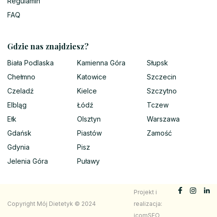
Regulamin
FAQ
Gdzie nas znajdziesz?
Biała Podlaska
Kamienna Góra
Słupsk
Chełmno
Katowice
Szczecin
Czeladź
Kielce
Szczytno
Elbląg
Łódź
Tczew
Ełk
Olsztyn
Warszawa
Gdańsk
Piastów
Zamość
Gdynia
Pisz
Jelenia Góra
Puławy
Projekt i
Copyright Mój Dietetyk © 2024
realizacja:
icomSEO