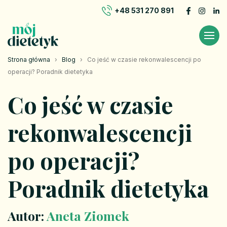
+48 531 270 891
Strona główna
›
Blog
›
Co jeść w czasie rekonwalescencji po
operacji? Poradnik dietetyka
Co jeść w czasie
rekonwalescencji
po operacji?
Poradnik dietetyka
Autor:
Aneta Ziomek