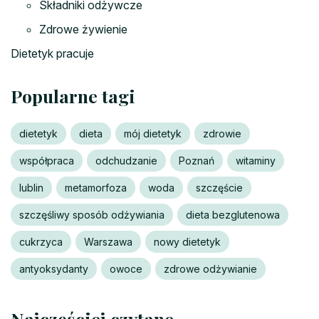
Składniki odżywcze
Zdrowe żywienie
Dietetyk pracuje
Popularne tagi
dietetyk
dieta
mój dietetyk
zdrowie
współpraca
odchudzanie
Poznań
witaminy
lublin
metamorfoza
woda
szczęście
szczęśliwy sposób odżywiania
dieta bezglutenowa
cukrzyca
Warszawa
nowy dietetyk
antyoksydanty
owoce
zdrowe odżywianie
Najczęściej czytane