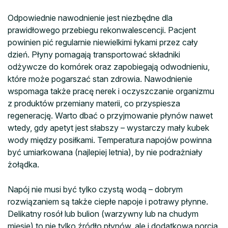
Odpowiednie nawodnienie jest niezbędne dla
prawidłowego przebiegu rekonwalescencji. Pacjent
powinien pić regularnie niewielkimi łykami przez cały
dzień. Płyny pomagają transportować składniki
odżywcze do komórek oraz zapobiegają odwodnieniu,
które może pogarszać stan zdrowia. Nawodnienie
wspomaga także pracę nerek i oczyszczanie organizmu
z produktów przemiany materii, co przyspiesza
regenerację. Warto dbać o przyjmowanie płynów nawet
wtedy, gdy apetyt jest słabszy – wystarczy mały kubek
wody między posiłkami. Temperatura napojów powinna
być umiarkowana (najlepiej letnia), by nie podrażniały
żołądka.
Napój nie musi być tylko czystą wodą – dobrym
rozwiązaniem są także ciepłe napoje i potrawy płynne.
Delikatny rosół lub bulion (warzywny lub na chudym
mięsie) to nie tylko źródło płynów, ale i dodatkowa porcja