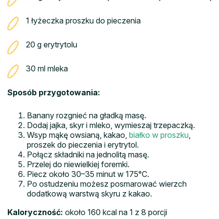
1 łyżeczka proszku do pieczenia
20 g erytrytolu
30 ml mleka
Sposób przygotowania:
Banany rozgnieć na gładką masę.
Dodaj jajka, skyr i mleko, wymieszaj trzepaczką.
Wsyp mąkę owsianą, kakao,
białko w proszku
,
proszek do pieczenia i erytrytol.
Połącz składniki na jednolitą masę.
Przelej do niewielkiej foremki.
Piecz około 30–35 minut w 175°C.
Po ostudzeniu możesz posmarować wierzch
dodatkową warstwą skyru z kakao.
Kaloryczność:
około 160 kcal na 1 z 8 porcji