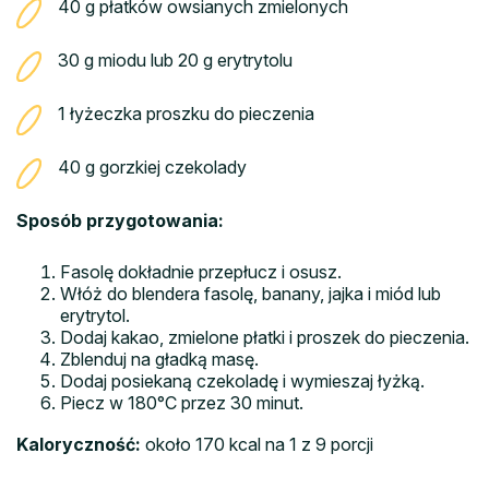
40 g płatków owsianych zmielonych
30 g miodu lub 20 g erytrytolu
1 łyżeczka proszku do pieczenia
40 g gorzkiej czekolady
Sposób przygotowania:
Fasolę dokładnie przepłucz i osusz.
Włóż do blendera fasolę, banany, jajka i miód lub
erytrytol.
Dodaj kakao, zmielone płatki i proszek do pieczenia.
Zblenduj na gładką masę.
Dodaj posiekaną czekoladę i wymieszaj łyżką.
Piecz w 180°C przez 30 minut.
Kaloryczność:
około 170 kcal na 1 z 9 porcji