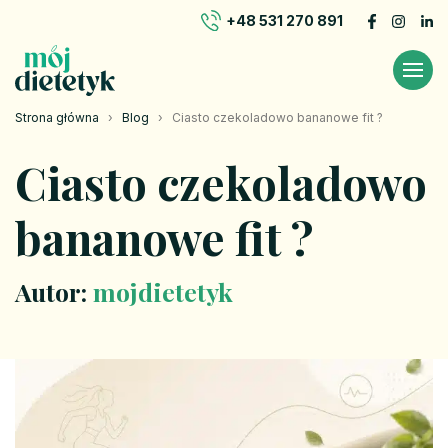
+48 531 270 891
Strona główna
›
Blog
›
Ciasto czekoladowo bananowe fit ?
Ciasto czekoladowo
bananowe fit ?
Autor:
mojdietetyk