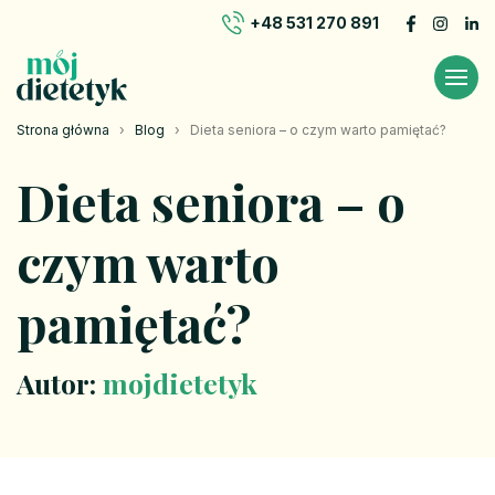
+48 531 270 891
Strona główna
›
Blog
›
Dieta seniora – o czym warto pamiętać?
Dieta seniora – o
czym warto
pamiętać?
Autor:
mojdietetyk