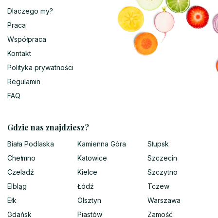
Dlaczego my?
Praca
Współpraca
Kontakt
Polityka prywatności
Regulamin
FAQ
Gdzie nas znajdziesz?
Biała Podlaska
Kamienna Góra
Słupsk
Chełmno
Katowice
Szczecin
Czeladź
Kielce
Szczytno
Elbląg
Łódź
Tczew
Ełk
Olsztyn
Warszawa
Gdańsk
Piastów
Zamość