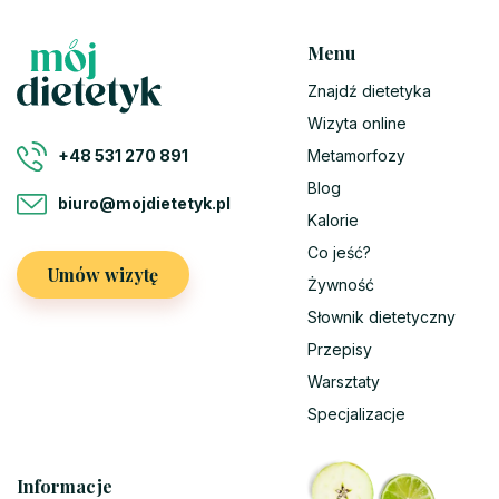
Menu
Znajdź dietetyka
Wizyta online
Metamorfozy
+48 531 270 891
Blog
biuro@mojdietetyk.pl
Kalorie
Co jeść?
Umów wizytę
Żywność
Słownik dietetyczny
Przepisy
Warsztaty
Specjalizacje
Informacje