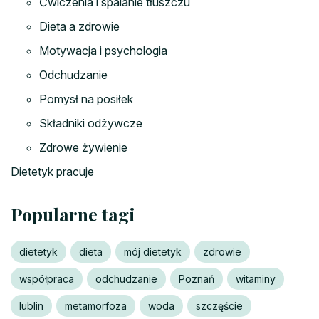
Ćwiczenia i spalanie tłuszczu
Dieta a zdrowie
Motywacja i psychologia
Odchudzanie
Pomysł na posiłek
Składniki odżywcze
Zdrowe żywienie
Dietetyk pracuje
Popularne tagi
dietetyk
dieta
mój dietetyk
zdrowie
współpraca
odchudzanie
Poznań
witaminy
lublin
metamorfoza
woda
szczęście