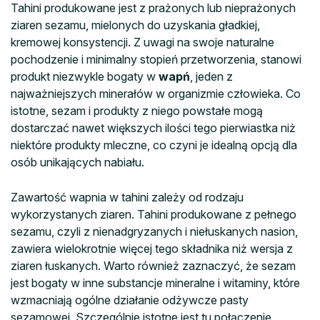
Tahini produkowane jest z prażonych lub nieprażonych
ziaren sezamu, mielonych do uzyskania gładkiej,
kremowej konsystencji. Z uwagi na swoje naturalne
pochodzenie i minimalny stopień przetworzenia, stanowi
produkt niezwykle bogaty w
wapń
, jeden z
najważniejszych minerałów w organizmie człowieka. Co
istotne, sezam i produkty z niego powstałe mogą
dostarczać nawet większych ilości tego pierwiastka niż
niektóre produkty mleczne, co czyni je idealną opcją dla
osób unikających nabiału.
Zawartość wapnia w tahini zależy od rodzaju
wykorzystanych ziaren. Tahini produkowane z pełnego
sezamu, czyli z nienadgryzanych i niełuskanych nasion,
zawiera wielokrotnie więcej tego składnika niż wersja z
ziaren łuskanych. Warto również zaznaczyć, że sezam
jest bogaty w inne substancje mineralne i witaminy, które
wzmacniają ogólne działanie odżywcze pasty
sezamowej. Szczególnie istotne jest tu połączenie