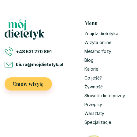
Menu
Znajdź dietetyka
Wizyta online
Metamorfozy
+48 531 270 891
Blog
biuro@mojdietetyk.pl
Kalorie
Co jeść?
Umów wizytę
Żywność
Słownik dietetyczny
Przepisy
Warsztaty
Specjalizacje