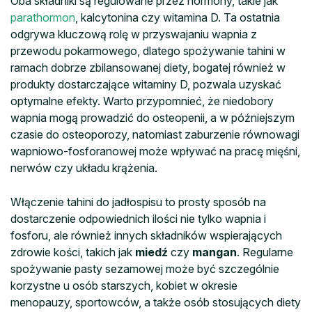
Oba składniki są regulowane przez hormony, takie jak
parathormon
, kalcytonina czy witamina D. Ta ostatnia
odgrywa kluczową rolę w przyswajaniu wapnia z
przewodu pokarmowego, dlatego spożywanie tahini w
ramach dobrze zbilansowanej diety, bogatej również w
produkty dostarczające witaminy D, pozwala uzyskać
optymalne efekty. Warto przypomnieć, że niedobory
wapnia mogą prowadzić do osteopenii, a w późniejszym
czasie do osteoporozy, natomiast zaburzenie równowagi
wapniowo-fosforanowej może wpływać na pracę mięśni,
nerwów czy układu krążenia.
Włączenie tahini do jadłospisu to prosty sposób na
dostarczenie odpowiednich ilości nie tylko wapnia i
fosforu, ale również innych składników wspierających
zdrowie kości, takich jak
miedź
czy
mangan
. Regularne
spożywanie pasty sezamowej może być szczególnie
korzystne u osób starszych, kobiet w okresie
menopauzy, sportowców, a także osób stosujących diety