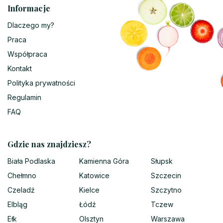
Informacje
Dlaczego my?
Praca
Współpraca
Kontakt
Polityka prywatności
Regulamin
FAQ
Gdzie nas znajdziesz?
Biała Podlaska
Kamienna Góra
Słupsk
Chełmno
Katowice
Szczecin
Czeladź
Kielce
Szczytno
Elbląg
Łódź
Tczew
Ełk
Olsztyn
Warszawa