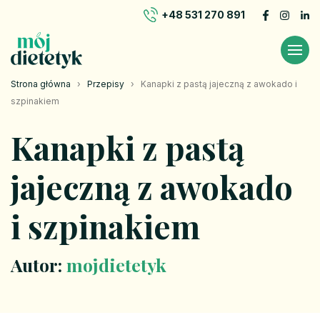
+48 531 270 891
Strona główna
›
Przepisy
›
Kanapki z pastą jajeczną z awokado i
szpinakiem
Kanapki z pastą
jajeczną z awokado
i szpinakiem
Autor:
mojdietetyk