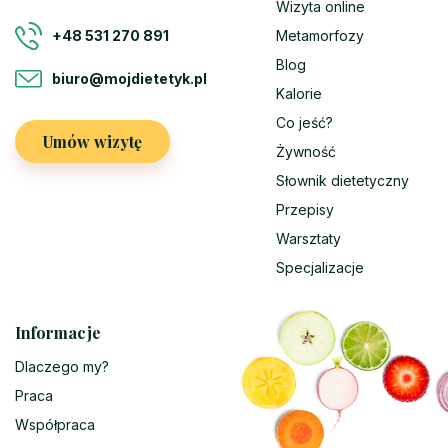
Wizyta online
Metamorfozy
+48 531 270 891
Blog
biuro@mojdietetyk.pl
Kalorie
Co jeść?
Umów wizytę
Żywność
Słownik dietetyczny
Przepisy
Warsztaty
Specjalizacje
Informacje
Dlaczego my?
Praca
Współpraca