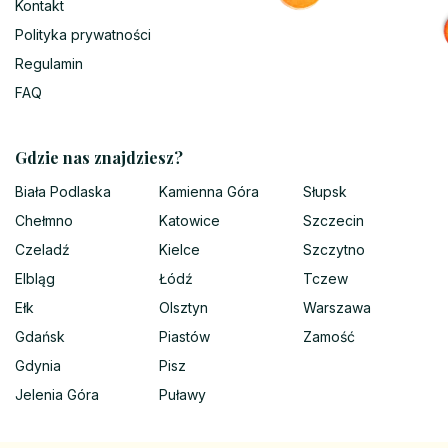
Kontakt
Polityka prywatności
Regulamin
FAQ
Gdzie nas znajdziesz?
Biała Podlaska
Kamienna Góra
Słupsk
Chełmno
Katowice
Szczecin
Czeladź
Kielce
Szczytno
Elbląg
Łódź
Tczew
Ełk
Olsztyn
Warszawa
Gdańsk
Piastów
Zamość
Gdynia
Pisz
Jelenia Góra
Puławy