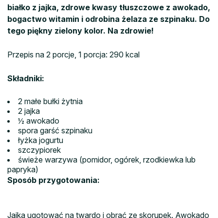
białko z jajka, zdrowe kwasy tłuszczowe z awokado,
bogactwo witamin i odrobina żelaza ze szpinaku. Do
tego piękny zielony kolor. Na zdrowie!
Przepis na 2 porcje, 1 porcja: 290 kcal
Składniki:
2 małe bułki żytnia
2 jajka
½ awokado
spora garść szpinaku
łyżka jogurtu
szczypiorek
świeże warzywa (pomidor, ogórek, rzodkiewka lub
papryka)
Sposób przygotowania:
Jajka ugotować na twardo i obrać ze skorupek. Awokado