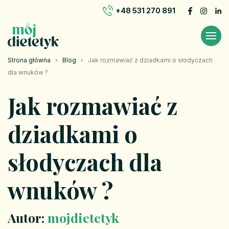
+48 531 270 891
Strona główna
›
Blog
›
Jak rozmawiać z dziadkami o słodyczach
dla wnuków ?
Jak rozmawiać z
dziadkami o
słodyczach dla
wnuków ?
Autor:
mojdietetyk