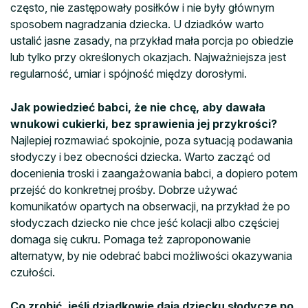
często, nie zastępowały posiłków i nie były głównym
sposobem nagradzania dziecka. U dziadków warto
ustalić jasne zasady, na przykład mała porcja po obiedzie
lub tylko przy określonych okazjach. Najważniejsza jest
regularność, umiar i spójność między dorosłymi.
Jak powiedzieć babci, że nie chcę, aby dawała
wnukowi cukierki, bez sprawienia jej przykrości?
Najlepiej rozmawiać spokojnie, poza sytuacją podawania
słodyczy i bez obecności dziecka. Warto zacząć od
docenienia troski i zaangażowania babci, a dopiero potem
przejść do konkretnej prośby. Dobrze używać
komunikatów opartych na obserwacji, na przykład że po
słodyczach dziecko nie chce jeść kolacji albo częściej
domaga się cukru. Pomaga też zaproponowanie
alternatyw, by nie odebrać babci możliwości okazywania
czułości.
Co zrobić, jeśli dziadkowie dają dziecku słodycze po