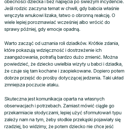
obecności dziecka i bez napięcia po świeżym incydencie.
Jeśli rodzic zaczyna temat w chwili, gdy babcia właśnie
wręczyła wnukowi lizaka, łatwo o obronną reakcję. O
wiele lepiej porozmawiać wcześniej albo wrócić do
sprawy później, gdy emocje opadną.
Warto zacząć od uznania roli dziadków. Krótkie zdania,
które pokazują wdzięczność i dostrzeżenie ich
zaangażowania, potrafią bardzo dużo zmienić. Można
powiedzieć, że dziecko uwielbia wizyty u babci i dziadka,
że czuje się tam kochane i zaopiekowane. Dopiero potem
dobrze przejść do prośby dotyczącej jedzenia. Taki układ
zmniejsza poczucie ataku.
Skuteczna jest komunikacja oparta na własnych
obserwacjach i potrzebach. Zamiast mówić ciągle go
przekarmiacie słodyczami, lepiej użyć sformułowań typu
zależy nam na tym, żeby słodkie przekąski pojawiały się
rzadziej, bo widzimy, że potem dziecko nie chce jeść