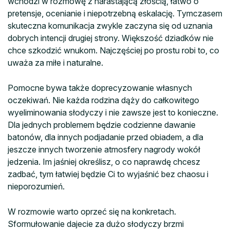
wchodzi w rozmowę z narastającą złością, łatwo o
pretensje, ocenianie i niepotrzebną eskalację. Tymczasem
skuteczna komunikacja zwykle zaczyna się od uznania
dobrych intencji drugiej strony. Większość dziadków nie
chce szkodzić wnukom. Najczęściej po prostu robi to, co
uważa za miłe i naturalne.
Pomocne bywa także doprecyzowanie własnych
oczekiwań. Nie każda rodzina dąży do całkowitego
wyeliminowania słodyczy i nie zawsze jest to konieczne.
Dla jednych problemem będzie codzienne dawanie
batonów, dla innych podjadanie przed obiadem, a dla
jeszcze innych tworzenie atmosfery nagrody wokół
jedzenia. Im jaśniej określisz, o co naprawdę chcesz
zadbać, tym łatwiej będzie Ci to wyjaśnić bez chaosu i
nieporozumień.
W rozmowie warto oprzeć się na konkretach.
Sformułowanie dajecie za dużo słodyczy brzmi