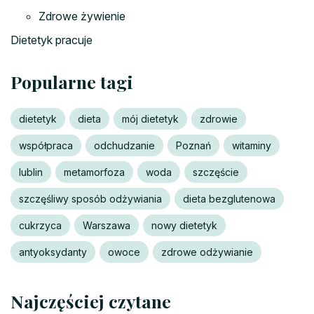
Zdrowe żywienie
Dietetyk pracuje
Popularne tagi
dietetyk
dieta
mój dietetyk
zdrowie
współpraca
odchudzanie
Poznań
witaminy
lublin
metamorfoza
woda
szczęście
szczęśliwy sposób odżywiania
dieta bezglutenowa
cukrzyca
Warszawa
nowy dietetyk
antyoksydanty
owoce
zdrowe odżywianie
Najczęściej czytane