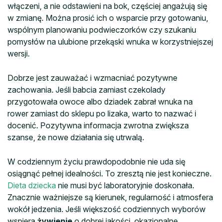
włączeni, a nie odstawieni na bok, częściej angażują się
w zmianę. Można prosić ich o wsparcie przy gotowaniu,
wspólnym planowaniu podwieczorków czy szukaniu
pomysłów na ulubione przekąski wnuka w korzystniejszej
wersji.
Dobrze jest zauważać i wzmacniać pozytywne
zachowania. Jeśli babcia zamiast czekolady
przygotowała owoce albo dziadek zabrał wnuka na
rower zamiast do sklepu po lizaka, warto to nazwać i
docenić. Pozytywna informacja zwrotna zwiększa
szanse, że nowe działania się utrwalą.
W codziennym życiu prawdopodobnie nie uda się
osiągnąć pełnej idealności. To zresztą nie jest konieczne.
Dieta dziecka
nie musi być laboratoryjnie doskonała.
Znacznie ważniejsze są kierunek, regularność i atmosfera
wokół jedzenia. Jeśli większość codziennych wyborów
wspiera
żywienie
o dobrej jakości, okazjonalne