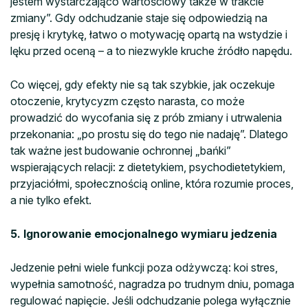
jestem wystarczająco wartościowy także w trakcie
zmiany”. Gdy odchudzanie staje się odpowiedzią na
presję i krytykę, łatwo o motywację opartą na wstydzie i
lęku przed oceną – a to niezwykle kruche źródło napędu.
Co więcej, gdy efekty nie są tak szybkie, jak oczekuje
otoczenie, krytycyzm często narasta, co może
prowadzić do wycofania się z prób zmiany i utrwalenia
przekonania: „po prostu się do tego nie nadaję”. Dlatego
tak ważne jest budowanie ochronnej „bańki”
wspierających relacji: z dietetykiem, psychodietetykiem,
przyjaciółmi, społecznością online, która rozumie proces,
a nie tylko efekt.
5. Ignorowanie emocjonalnego wymiaru jedzenia
Jedzenie pełni wiele funkcji poza odżywczą: koi stres,
wypełnia samotność, nagradza po trudnym dniu, pomaga
regulować napięcie. Jeśli odchudzanie polega wyłącznie