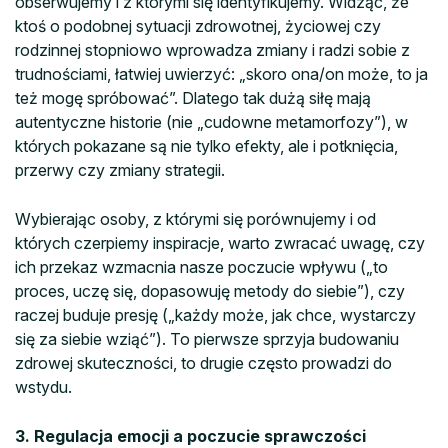
obserwujemy i z którymi się identyfikujemy. Widząc, że
ktoś o podobnej sytuacji zdrowotnej, życiowej czy
rodzinnej stopniowo wprowadza zmiany i radzi sobie z
trudnościami, łatwiej uwierzyć: „skoro ona/on może, to ja
też mogę spróbować”. Dlatego tak dużą siłę mają
autentyczne historie (nie „cudowne metamorfozy”), w
których pokazane są nie tylko efekty, ale i potknięcia,
przerwy czy zmiany strategii.
Wybierając osoby, z którymi się porównujemy i od
których czerpiemy inspiracje, warto zwracać uwagę, czy
ich przekaz wzmacnia nasze poczucie wpływu („to
proces, uczę się, dopasowuję metody do siebie”), czy
raczej buduje presję („każdy może, jak chce, wystarczy
się za siebie wziąć”). To pierwsze sprzyja budowaniu
zdrowej skuteczności, to drugie często prowadzi do
wstydu.
3. Regulacja emocji a poczucie sprawczości