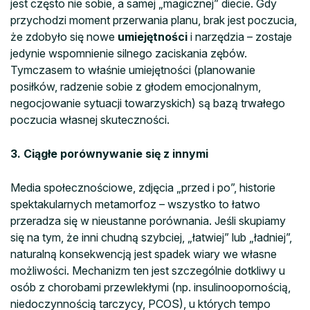
jest często nie sobie, a samej „magicznej” diecie. Gdy
przychodzi moment przerwania planu, brak jest poczucia,
że zdobyło się nowe
umiejętności
i narzędzia – zostaje
jedynie wspomnienie silnego zaciskania zębów.
Tymczasem to właśnie umiejętności (planowanie
posiłków, radzenie sobie z głodem emocjonalnym,
negocjowanie sytuacji towarzyskich) są bazą trwałego
poczucia własnej skuteczności.
3. Ciągłe porównywanie się z innymi
Media społecznościowe, zdjęcia „przed i po”, historie
spektakularnych metamorfoz – wszystko to łatwo
przeradza się w nieustanne porównania. Jeśli skupiamy
się na tym, że inni chudną szybciej, „łatwiej” lub „ładniej”,
naturalną konsekwencją jest spadek wiary we własne
możliwości. Mechanizm ten jest szczególnie dotkliwy u
osób z chorobami przewlekłymi (np. insulinoopornością,
niedoczynnością tarczycy, PCOS), u których tempo