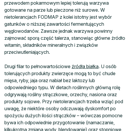
przewodem pokarmowym lepiej tolerują warzywa
gotowane na parze lub pieczone niż surowe. W
nietolerancjach FODMAP z kolei istotny jest wybór
gatunków o niższej zawartości fermentujących
węglowodanów. Zawsze jednak warzywa powinny
zajmować sporą część talerza, stanowiąc główne źródło
witamin, składników mineralnych i związków
przeciwutleniających.
Drugi filar to pełnowartościowe
źródła białka
. U osób
tolerujących produkty zwierzęce mogą to być chude
mięsa, ryby, jaja oraz nabiał bez laktozy lub
odpowiedniego typu. W dietach roślinnych główną rolę
odgrywają rośliny strączkowe, orzechy, nasiona oraz
produkty sojowe. Przy nietolerancjach trzeba wziąć pod
uwagę, że niektóre osoby odczuwają dyskomfort po
spożyciu dużych ilości strączków – wówczas pomocne
bywa ich odpowiednie przygotowanie (namaczanie,
kilkukrotna zmiana wody, blendowanie) oraz stopniowe