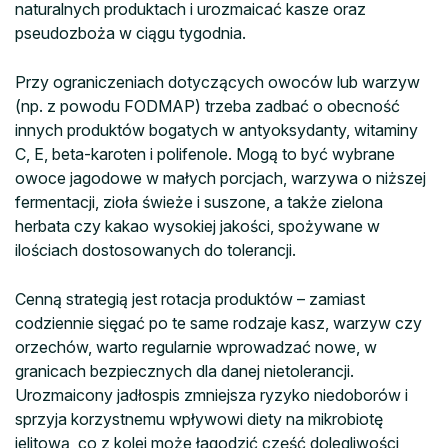
naturalnych produktach i urozmaicać kasze oraz
pseudozboża w ciągu tygodnia.
Przy ograniczeniach dotyczących owoców lub warzyw
(np. z powodu FODMAP) trzeba zadbać o obecność
innych produktów bogatych w antyoksydanty, witaminy
C, E, beta-karoten i polifenole. Mogą to być wybrane
owoce jagodowe w małych porcjach, warzywa o niższej
fermentacji, zioła świeże i suszone, a także zielona
herbata czy kakao wysokiej jakości, spożywane w
ilościach dostosowanych do tolerancji.
Cenną strategią jest rotacja produktów – zamiast
codziennie sięgać po te same rodzaje kasz, warzyw czy
orzechów, warto regularnie wprowadzać nowe, w
granicach bezpiecznych dla danej nietolerancji.
Urozmaicony jadłospis zmniejsza ryzyko niedoborów i
sprzyja korzystnemu wpływowi diety na mikrobiotę
jelitową, co z kolei może łagodzić część dolegliwości