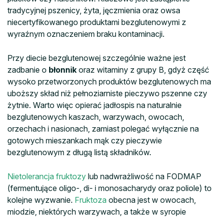
tradycyjnej pszenicy, żyta, jęczmienia oraz owsa
niecertyfikowanego produktami bezglutenowymi z
wyraźnym oznaczeniem braku kontaminacji.
Przy diecie bezglutenowej szczególnie ważne jest
zadbanie o
błonnik
oraz witaminy z grupy B, gdyż część
wysoko przetworzonych produktów bezglutenowych ma
uboższy skład niż pełnoziarniste pieczywo pszenne czy
żytnie. Warto więc opierać jadłospis na naturalnie
bezglutenowych kaszach, warzywach, owocach,
orzechach i nasionach, zamiast polegać wyłącznie na
gotowych mieszankach mąk czy pieczywie
bezglutenowym z długą listą składników.
Nietolerancja fruktozy
lub nadwrażliwość na FODMAP
(fermentujące oligo-, di- i monosacharydy oraz poliole) to
kolejne wyzwanie.
Fruktoza
obecna jest w owocach,
miodzie, niektórych warzywach, a także w syropie