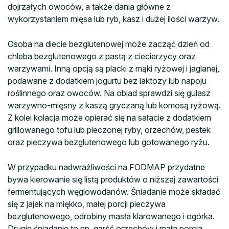
dojrzałych owoców, a także dania główne z
wykorzystaniem mięsa lub ryb, kasz i dużej ilości warzyw.
Osoba na diecie bezglutenowej może zacząć dzień od
chleba bezglutenowego z pastą z ciecierzycy oraz
warzywami. Inną opcją są placki z mąki ryżowej i jaglanej,
podawane z dodatkiem jogurtu bez laktozy lub napoju
roślinnego oraz owoców. Na obiad sprawdzi się gulasz
warzywno-mięsny z kaszą gryczaną lub komosą ryżową.
Z kolei kolacja może opierać się na sałacie z dodatkiem
grillowanego tofu lub pieczonej ryby, orzechów, pestek
oraz pieczywa bezglutenowego lub gotowanego ryżu.
W przypadku nadwrażliwości na FODMAP przydatne
bywa kierowanie się listą produktów o niższej zawartości
fermentujących węglowodanów. Śniadanie może składać
się z jajek na miękko, małej porcji pieczywa
bezglutenowego, odrobiny masła klarowanego i ogórka.
Drugie śniadanie to np. garść orzechów i mała porcja