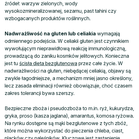
źródeł: warzyw zielonych, wody
wysokozmineralizowanej, sezamu, past tahini czy
wzbogacanych produktów roślinnych.
Nadwrażliwość na gluten lub celiakia
wymagają
odmiennego podejścia. W celiakii gluten jest czynnikiem
wywołującym nieprawidłową reakcję immunologiczną,
prowadzącą do zaniku kosmków jelitowych. Konieczna
jest tu
ścisła dieta bezglutenowa
przez całe życie. W
nadwrażliwości na gluten, niebędącej celiakią, objawy są
zwykle łagodniejsze, a mechanizm mniej jasno określony,
lecz zasada eliminacji również obowiązuje, choć czasem
zakres tolerancji bywa szerszy.
Bezpieczne zboża i pseudozboża to m.in. ryż, kukurydza,
gryka, proso (kasza jaglana), amarantus, komosa ryżowa.
Na rynku dostępne są mąki bezglutenowe z tych zbóż,
które można wykorzystać do pieczenia chleba, ciast,
placków czy naleśników. Kluczowe jest zastąpienie