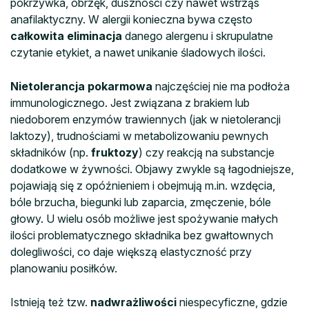
pokrzywka, obrzęk, duszności czy nawet wstrząs
anafilaktyczny. W alergii konieczna bywa często
całkowita eliminacja
danego alergenu i skrupulatne
czytanie etykiet, a nawet unikanie śladowych ilości.
Nietolerancja pokarmowa
najczęściej nie ma podłoża
immunologicznego. Jest związana z brakiem lub
niedoborem enzymów trawiennych (jak w nietolerancji
laktozy), trudnościami w metabolizowaniu pewnych
składników (np.
fruktozy
) czy reakcją na substancje
dodatkowe w żywności. Objawy zwykle są łagodniejsze,
pojawiają się z opóźnieniem i obejmują m.in. wzdęcia,
bóle brzucha, biegunki lub zaparcia, zmęczenie, bóle
głowy. U wielu osób możliwe jest spożywanie małych
ilości problematycznego składnika bez gwałtownych
dolegliwości, co daje większą elastyczność przy
planowaniu posiłków.
Istnieją też tzw.
nadwrażliwości
niespecyficzne, gdzie