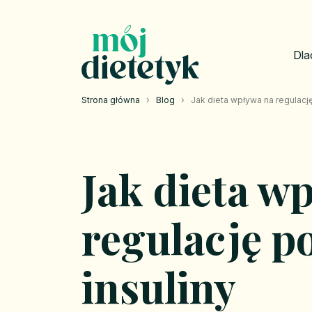
Dla
Strona główna
›
Blog
›
Jak dieta wpływa na regulacj
Jak dieta w
regulację p
insuliny