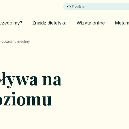
czego my?
Znajdź dietetyka
Wizyta online
Metam
ę poziomu insuliny
pływa na
oziomu