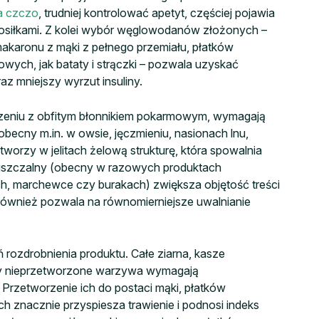
na czczo
, trudniej kontrolować apetyt, częściej pojawia
posiłkami. Z kolei wybór węglowodanów złożonych –
akaronu z mąki z pełnego przemiału, płatków
wych, jak bataty i strączki – pozwala uzyskać
raz mniejszy wyrzut insuliny.
zeniu z obfitym błonnikiem pokarmowym, wymagają
obecny m.in. w owsie, jęczmieniu, nasionach lnu,
 tworzy w jelitach żelową strukturę, która spowalnia
zpuszczalny (obecny w razowych produktach
, marchewce czy burakach) zwiększa objętość treści
 również pozwala na równomierniejsze uwalnianie
 rozdrobnienia produktu. Całe ziarna, kasze
 czy nieprzetworzone warzywa wymagają
. Przetworzenie ich do postaci mąki, płatków
znacznie przyspiesza trawienie i podnosi indeks