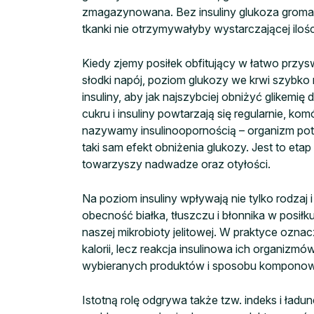
zmagazynowana. Bez insuliny glukoza gromadz
tkanki nie otrzymywałyby wystarczającej ilośc
Kiedy zjemy posiłek obfitujący w łatwo przy
słodki napój, poziom glukozy we krwi szybko 
insuliny, aby jak najszybciej obniżyć glikemię
cukru i insuliny powtarzają się regularnie, kom
nazywamy insulinoopornością – organizm po
taki sam efekt obniżenia glukozy. Jest to et
towarzyszy nadwadze oraz otyłości.
Na poziom insuliny wpływają nie tylko rodza
obecność białka, tłuszczu i błonnika w posiłk
naszej mikrobioty jelitowej. W praktyce ozna
kalorii, lecz reakcja insulinowa ich organizm
wybieranych produktów i sposobu komponowa
Istotną rolę odgrywa także tzw. indeks i ładun