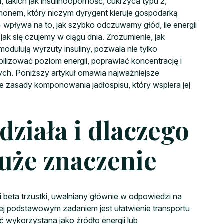
 takich jak insulinooporność, cukrzyca typu 2,
rmonem, który niczym dyrygent kieruje gospodarką
wpływa na to, jak szybko odczuwamy głód, ile energii
ak się czujemy w ciągu dnia. Zrozumienie, jak
dulują wyrzuty insuliny, pozwala nie tylko
bilizować poziom energii, poprawiać koncentrację i
ych. Poniższy artykuł omawia najważniejsze
e zasady komponowania jadłospisu, który wspiera jej
 działa i dlaczego
duże znaczenie
 beta trzustki, uwalniany głównie w odpowiedzi na
Jej podstawowym zadaniem jest ułatwienie transportu
 wykorzystana jako źródło energii lub