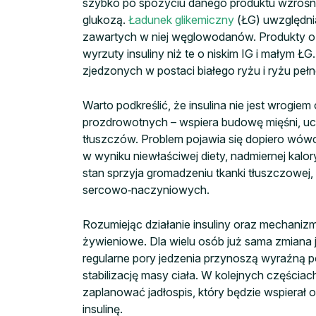
szybko po spożyciu danego produktu wzrośn
glukozą.
Ładunek glikemiczny
(ŁG) uwzględnia
zawartych w niej węglowodanów. Produkty o
wyrzuty insuliny niż te o niskim IG i małym 
zjedzonych w postaci białego ryżu i ryżu peł
Warto podkreślić, że insulina nie jest wrogiem 
prozdrowotnych – wspiera budowę mięśni, ucz
tłuszczów. Problem pojawia się dopiero wówc
w wyniku niewłaściwej diety, nadmiernej kalor
stan sprzyja gromadzeniu tkanki tłuszczowej,
sercowo‑naczyniowych.
Rozumiejąc działanie insuliny oraz mechanizm
żywieniowe. Dla wielu osób już sama zmiana 
regularne pory jedzenia przynoszą wyraźną 
stabilizację masy ciała. W kolejnych częściac
zaplanować jadłospis, który będzie wspierał o
insulinę.