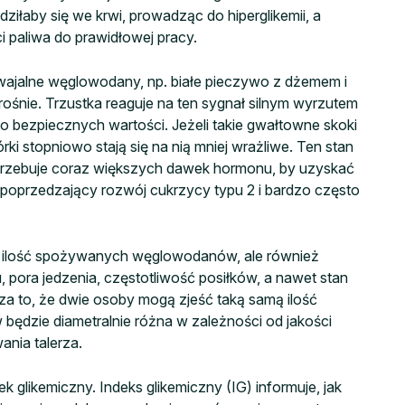
iłaby się we krwi, prowadząc do hiperglikemii, a
i paliwa do prawidłowej pracy.
swajalne węglowodany, np. białe pieczywo z dżemem i
rośnie. Trzustka reaguje na ten sygnał silnym wyrzutem
 do bezpiecznych wartości. Jeżeli takie gwałtowne skoki
órki stopniowo stają się na nią mniej wrażliwe. Ten stan
trzebuje coraz większych dawek hormonu, by uzyskać
ap poprzedzający rozwój cukrzycy typu 2 i bardzo często
j i ilość spożywanych węglowodanów, ale również
u, pora jedzenia, częstotliwość posiłków, a nawet stan
cza to, że dwie osoby mogą zjeść taką samą ilość
ów będzie diametralnie różna w zależności od jakości
nia talerza.
ek glikemiczny. Indeks glikemiczny (IG) informuje, jak