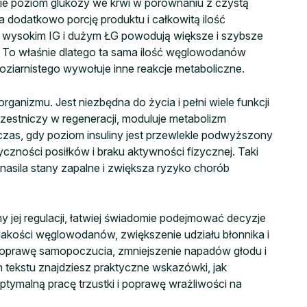
ie poziom glukozy we krwi w porównaniu z czystą
 dodatkowo porcję produktu i całkowitą ilość
 wysokim IG i dużym ŁG powodują większe i szybsze
ŁG. To właśnie dlatego ta sama ilość węglowodanów
noziarnistego wywołuje inne reakcje metaboliczne.
organizmu. Jest niezbędna do życia i pełni wiele funkcji
estniczy w regeneracji, moduluje metabolizm
zas, gdy poziom insuliny jest przewlekle podwyższony
yczności posiłków i braku aktywności fizycznej. Taki
 nasila stany zapalne i zwiększa ryzyko chorób
y jej regulacji, łatwiej świadomie podejmować decyzje
jakości węglowodanów, zwiększenie udziału błonnika i
poprawę samopoczucia, zmniejszenie napadów głodu i
h tekstu znajdziesz praktyczne wskazówki, jak
ptymalną pracę trzustki i poprawę wrażliwości na