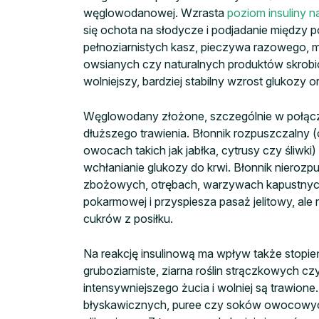
węglowodanowej. Wzrasta
poziom insuliny 
się ochota na słodycze i podjadanie między 
pełnoziarnistych kasz, pieczywa razowego, m
owsianych czy naturalnych produktów skrobio
wolniejszy, bardziej stabilny wzrost glukozy o
Węglowodany złożone, szczególnie w połąc
dłuższego trawienia. Błonnik rozpuszczalny (
owocach takich jak jabłka, cytrusy czy śliwki)
wchłanianie glukozy do krwi. Błonnik niero
zbożowych, otrębach, warzywach kapustnych
pokarmowej i przyspiesza pasaż jelitowy, ale
cukrów z posiłku.
Na reakcję insulinową ma wpływ także stopień
gruboziarniste, ziarna roślin strączkowych
intensywniejszego żucia i wolniej są trawione
błyskawicznych, puree czy soków owocowych 