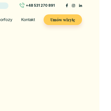
+48 531 270 891
Umów wizytę
orfozy
Kontakt