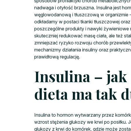
sposobów profilaktyki chorób metabolicznych,
nadwaga i otyłość brzuszna. Insulina jest ho
węglowodanową i tłuszczową w organizmie – 
odkładamy w postaci tkanki tłuszczowej oraz j
poszczególne produkty i nawyki żywieniowe mo
skuteczniej redukować masę ciała, ale też sta
zmniejszać ryzyko rozwoju chorób przewlekł
mechanizmy działania insuliny oraz praktyczn
prawidłową regulację.
Insulina – jak
dieta ma tak 
Insulina to hormon wytwarzany przez komórki
wzrost stężenia glukozy we krwi po posiłku. 
glukozy z krwi do komórek, gdzie może zostać