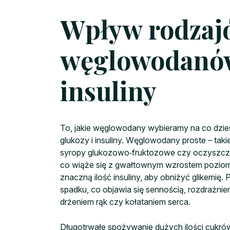
Wpływ rodzaj
węglowodanów
insuliny
To, jakie węglowodany wybieramy na co dzie
glukozy i insuliny. Węglowodany proste – taki
syropy glukozowo‑fruktozowe czy oczyszczo
co wiąże się z gwałtownym wzrostem poziomu
znaczną ilość insuliny, aby obniżyć glikemię. 
spadku, co objawia się sennością, rozdrażni
drżeniem rąk czy kołataniem serca.
Długotrwałe spożywanie dużych ilości cukrów