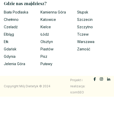
Gdzie nas znajdziesz?
Biała Podlaska
Kamienna Góra
Słupsk
Chełmno
Katowice
Szczecin
Czeladź
Kielce
Szczytno
Elbląg
Łódź
Tczew
Ełk
Olsztyn
Warszawa
Gdańsk
Piastów
Zamość
Gdynia
Pisz
Jelenia Góra
Puławy
Projekt i
Copyright Mój Dietetyk © 2024
realizacja:
icomSEO