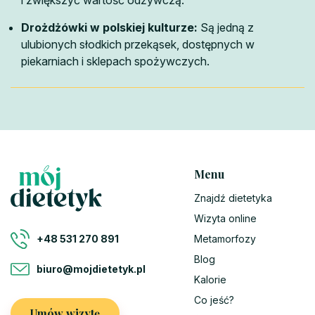
Drożdżówki w polskiej kulturze:
Są jedną z
ulubionych słodkich przekąsek, dostępnych w
piekarniach i sklepach spożywczych.
Menu
Znajdź dietetyka
Wizyta online
Metamorfozy
+48 531 270 891
Blog
biuro@mojdietetyk.pl
Kalorie
Co jeść?
Umów wizytę