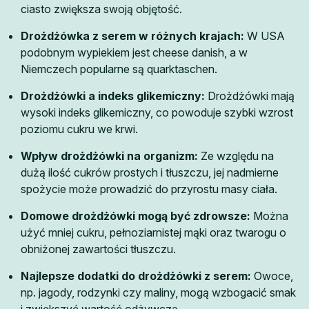
ciasto zwiększa swoją objętość.
Drożdżówka z serem w różnych krajach:
W USA
podobnym wypiekiem jest cheese danish, a w
Niemczech popularne są quarktaschen.
Drożdżówki a indeks glikemiczny:
Drożdżówki mają
wysoki indeks glikemiczny, co powoduje szybki wzrost
poziomu cukru we krwi.
Wpływ drożdżówki na organizm:
Ze względu na
dużą ilość cukrów prostych i tłuszczu, jej nadmierne
spożycie może prowadzić do przyrostu masy ciała.
Domowe drożdżówki mogą być zdrowsze:
Można
użyć mniej cukru, pełnoziarnistej mąki oraz twarogu o
obniżonej zawartości tłuszczu.
Najlepsze dodatki do drożdżówki z serem:
Owoce,
np. jagody, rodzynki czy maliny, mogą wzbogacić smak
i zwiększyć wartość odżywczą.