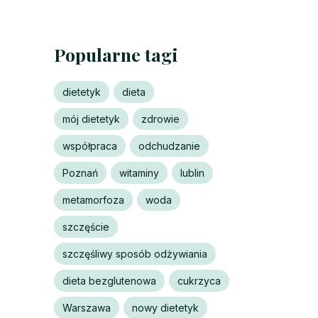
Popularne tagi
dietetyk
dieta
mój dietetyk
zdrowie
współpraca
odchudzanie
Poznań
witaminy
lublin
metamorfoza
woda
szczęście
szczęśliwy sposób odżywiania
dieta bezglutenowa
cukrzyca
Warszawa
nowy dietetyk