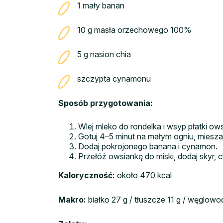
1 mały banan
10 g masła orzechowego 100%
5 g nasion chia
szczypta cynamonu
Sposób przygotowania:
Wlej mleko do rondelka i wsyp płatki ow
Gotuj 4–5 minut na małym ogniu, miesza
Dodaj pokrojonego banana i cynamon.
Przełóż owsiankę do miski, dodaj skyr, 
Kaloryczność:
około 470 kcal
Makro:
białko 27 g / tłuszcze 11 g / węglow