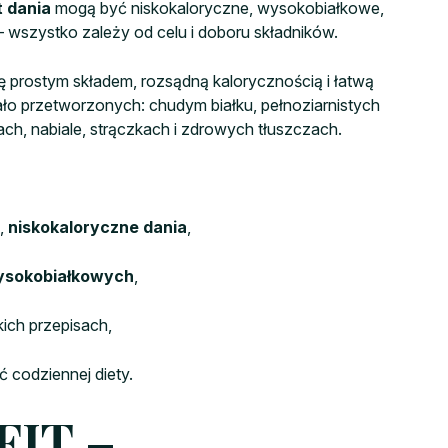
t dania
mogą być niskokaloryczne, wysokobiałkowe,
– wszystko zależy od celu i doboru składników.
ę prostym składem, rozsądną kalorycznością i łatwą
ło przetworzonych: chudym białku, pełnoziarnistych
, nabiale, strączkach i zdrowych tłuszczach.
e,
niskokaloryczne dania
,
ysokobiałkowych
,
ich przepisach,
ć codziennej diety.
FIT –