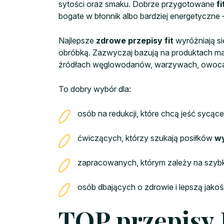
sytości oraz smaku. Dobrze przygotowane
fi
bogate w błonnik albo bardziej energetyczne 
Najlepsze
zdrowe przepisy fit
wyróżniają si
obróbką. Zazwyczaj bazują na produktach ma
źródłach węglowodanów, warzywach, owocach
To dobry wybór dla:
osób na redukcji, które chcą jeść sycąc
ćwiczących, którzy szukają posiłków
w
zapracowanych, którym zależy na szybk
osób dbających o zdrowie i lepszą jakoś
TOP przepisy 