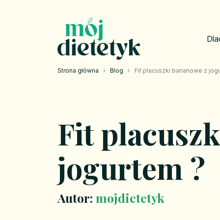
Dla
Strona główna
›
Blog
›
Fit placuszki bananowe z jog
Fit placusz
jogurtem ?
Autor:
mojdietetyk