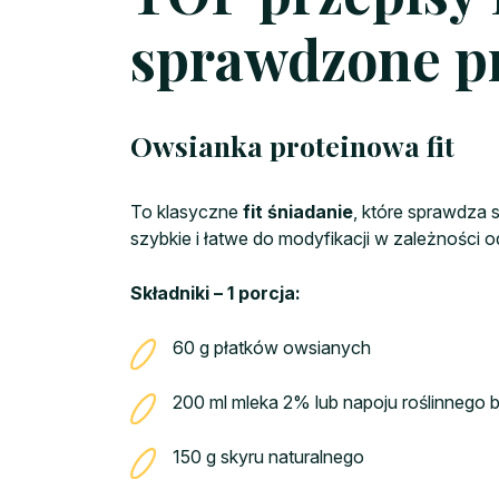
sprawdzone p
Owsianka proteinowa fit
To klasyczne
fit śniadanie
, które sprawdza s
szybkie i łatwe do modyfikacji w zależności
Składniki – 1 porcja:
60 g płatków owsianych
200 ml mleka 2% lub napoju roślinnego 
150 g skyru naturalnego