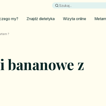
czego my?
Znajdź dietetyka
Wizyta online
Metam
urtem ?
ki bananowe z