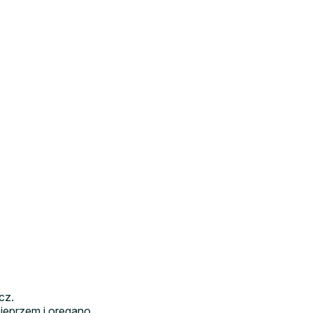
cz.
pieprzem i oregano.