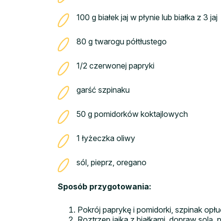
100 g białek jaj w płynie lub białka z 3 jaj
80 g twarogu półtłustego
1/2 czerwonej papryki
garść szpinaku
50 g pomidorków koktajlowych
1 łyżeczka oliwy
sól, pieprz, oregano
Sposób przygotowania:
Pokrój paprykę i pomidorki, szpinak opłu
Roztrzep jajka z białkami, dopraw solą, 