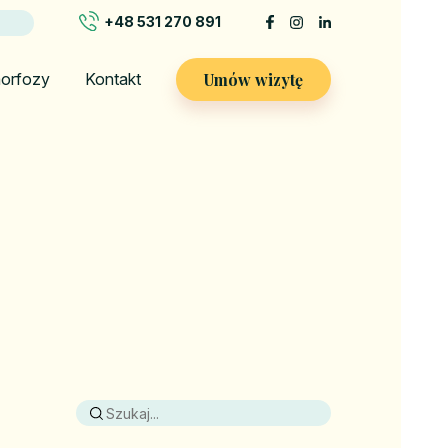
+48 531 270 891
Umów wizytę
orfozy
Kontakt