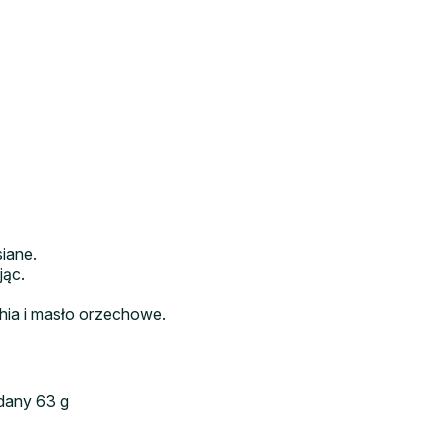
siane.
jąc.
chia i masło orzechowe.
odany 63 g