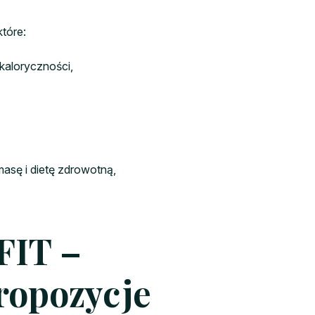
które:
kaloryczności,
masę i dietę zdrowotną,
FIT –
ropozycje