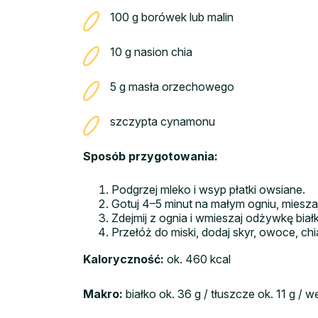
100 g borówek lub malin
10 g nasion chia
5 g masła orzechowego
szczypta cynamonu
Sposób przygotowania:
Podgrzej mleko i wsyp płatki owsiane.
Gotuj 4–5 minut na małym ogniu, miesza
Zdejmij z ognia i wmieszaj odżywkę bi
Przełóż do miski, dodaj skyr, owoce, ch
Kaloryczność:
ok. 460 kcal
Makro:
białko ok. 36 g / tłuszcze ok. 11 g /