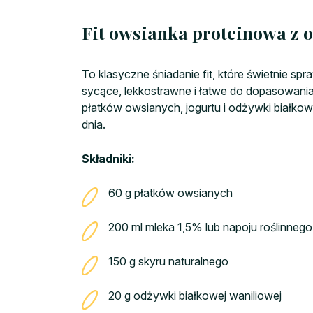
Fit owsianka proteinowa z
To klasyczne śniadanie fit, które świetnie spr
sycące, lekkostrawne i łatwe do dopasowani
płatków owsianych, jogurtu i odżywki białkowe
dnia.
Składniki:
60 g płatków owsianych
200 ml mleka 1,5% lub napoju roślinnego
150 g skyru naturalnego
20 g odżywki białkowej waniliowej