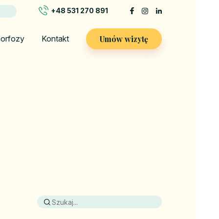
+48 531 270 891
Umów wizytę
orfozy
Kontakt