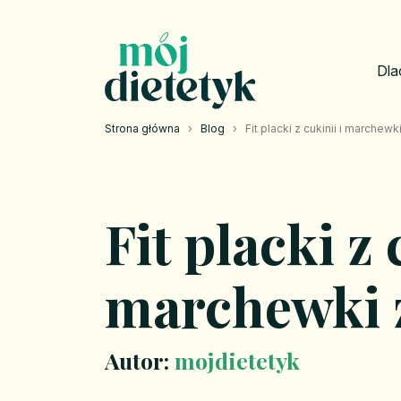
Dla
Strona główna
›
Blog
›
Fit placki z cukinii i marchewk
Fit placki z 
marchewki z
Autor:
mojdietetyk