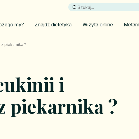
czego my?
Znajdź dietetyka
Wizyta online
Metam
i z piekarnika ?
cukinii i
 piekarnika ?