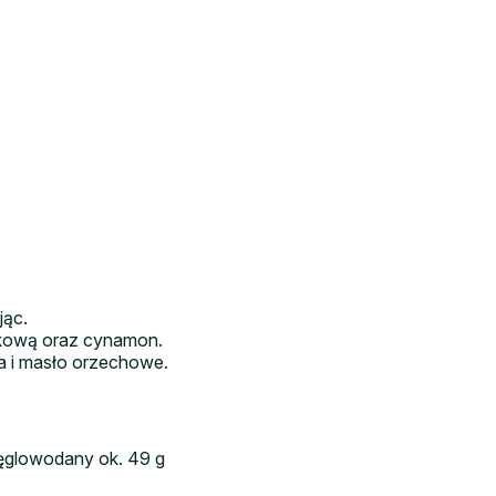
jąc.
ałkową oraz cynamon.
ia i masło orzechowe.
 węglowodany ok. 49 g