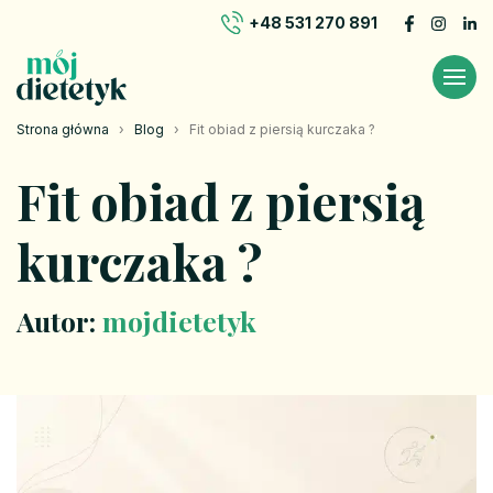
+48 531 270 891
Strona główna
›
Blog
›
Fit obiad z piersią kurczaka ?
Fit obiad z piersią
kurczaka ?
Autor:
mojdietetyk