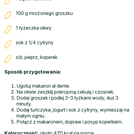
100 g mrożonego groszku
1 łyżeczka oliwy
sok z 1/4 cytryny
sól, pieprz, koperek
Sposób przygotowania:
Ugotuj makaron al dente.
Na oliwie zeszklij pokrojoną cebulę i czosnek.
Dodaj groszek i podlej 2–3 łyżkami wody, duś 3
minuty.
Dodaj tuńczyka, jogurt i sok z cytryny, wymieszaj na
małym ogniu.
Połącz z makaronem, dopraw i posyp koperkiem.
Kaloryczność:
około 470 kcal na porcję