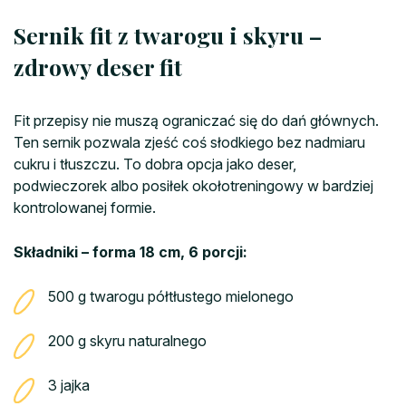
Sernik fit z twarogu i skyru –
zdrowy deser fit
Fit przepisy nie muszą ograniczać się do dań głównych.
Ten sernik pozwala zjeść coś słodkiego bez nadmiaru
cukru i tłuszczu. To dobra opcja jako deser,
podwieczorek albo posiłek okołotreningowy w bardziej
kontrolowanej formie.
Składniki – forma 18 cm, 6 porcji:
500 g twarogu półtłustego mielonego
200 g skyru naturalnego
3 jajka