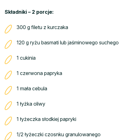
Składniki – 2 porcje:
300 g filetu z kurczaka
120 g ryżu basmati lub jaśminowego suchego
1 cukinia
1 czerwona papryka
1 mała cebula
1 łyżka oliwy
1 łyżeczka słodkiej papryki
1/2 łyżeczki czosnku granulowanego