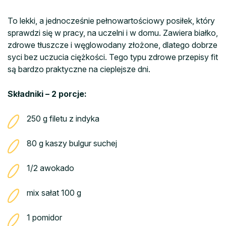
To lekki, a jednocześnie pełnowartościowy posiłek, który
sprawdzi się w pracy, na uczelni i w domu. Zawiera białko,
zdrowe tłuszcze i węglowodany złożone, dlatego dobrze
syci bez uczucia ciężkości. Tego typu zdrowe przepisy fit
są bardzo praktyczne na cieplejsze dni.
Składniki – 2 porcje:
250 g filetu z indyka
80 g kaszy bulgur suchej
1/2 awokado
mix sałat 100 g
1 pomidor