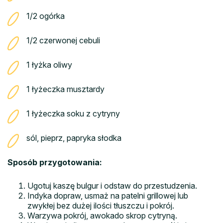
1/2 ogórka
1/2 czerwonej cebuli
1 łyżka oliwy
1 łyżeczka musztardy
1 łyżeczka soku z cytryny
sól, pieprz, papryka słodka
Sposób przygotowania:
Ugotuj kaszę bulgur i odstaw do przestudzenia.
Indyka dopraw, usmaż na patelni grillowej lub
zwykłej bez dużej ilości tłuszczu i pokrój.
Warzywa pokrój, awokado skrop cytryną.