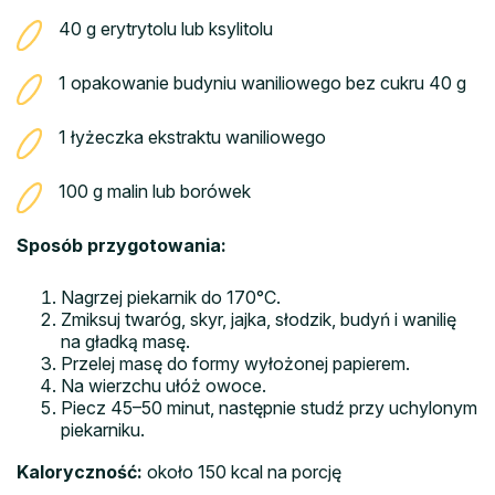
40 g erytrytolu lub ksylitolu
1 opakowanie budyniu waniliowego bez cukru 40 g
1 łyżeczka ekstraktu waniliowego
100 g malin lub borówek
Sposób przygotowania:
Nagrzej piekarnik do 170°C.
Zmiksuj twaróg, skyr, jajka, słodzik, budyń i wanilię
na gładką masę.
Przelej masę do formy wyłożonej papierem.
Na wierzchu ułóż owoce.
Piecz 45–50 minut, następnie studź przy uchylonym
piekarniku.
Kaloryczność:
około 150 kcal na porcję