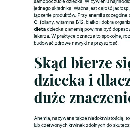
samopoczucie dziecka. W żywieniu najmłodszy
jednego składnika. Ważna jest całość jadłospi
łączenie produktów. Przy anemii szczególne
C
, foliany, witamina B12, białko i dobra org
dieta
dziecka z anemią powinna być dopasow
lekarza. W praktyce oznacza to spokojne, roz
budować zdrowe nawyki na przyszłość.
Skąd bierze s
dziecka i dlac
duże znaczeni
Anemia, nazywana także niedokrwistością, t
lub czerwonych krwinek zdolnych do skuteczne