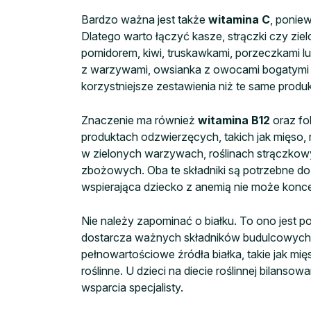
Bardzo ważna jest także
witamina C
, ponie
Dlatego warto łączyć kasze, strączki czy zie
pomidorem, kiwi, truskawkami, porzeczkami 
z warzywami, owsianka z owocami bogatymi w
korzystniejsze zestawienia niż te same prod
Znaczenie ma również
witamina B12
oraz fo
produktach odzwierzęcych, takich jak mięso, r
w zielonych warzywach, roślinach strączkow
zbożowych. Oba te składniki są potrzebne do 
wspierająca dziecko z anemią nie może konce
Nie należy zapominać o białku. To ono jest po
dostarcza ważnych składników budulcowych.
pełnowartościowe źródła białka, takie jak mię
roślinne. U dzieci na diecie roślinnej bilans
wsparcia specjalisty.