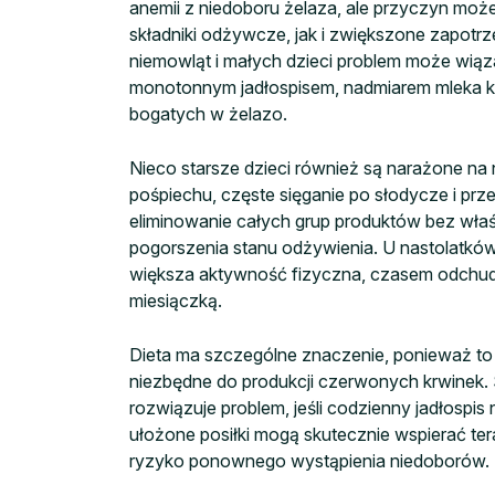
anemii z niedoboru żelaza, ale przyczyn moż
składniki odżywcze, jak i zwiększone zapotr
niemowląt i małych dzieci problem może wiąz
monotonnym jadłospisem, nadmiarem mleka kr
bogatych w żelazo.
Nieco starsze dzieci również są narażone n
pośpiechu, częste sięganie po słodycze i prz
eliminowanie całych grup produktów bez wła
pogorszenia stanu odżywienia. U nastolatkó
większa aktywność fizyczna, czasem odchudz
miesiączką.
Dieta ma szczególne znaczenie, ponieważ to 
niezbędne do produkcji czerwonych krwinek.
rozwiązuje problem, jeśli codzienny jadłospis 
ułożone posiłki mogą skutecznie wspierać te
ryzyko ponownego wystąpienia niedoborów.