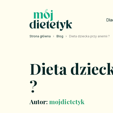
Dla
Strona główna
›
Blog
›
Dieta dziecka przy anemii ?
Dieta dziec
?
Autor:
mojdietetyk