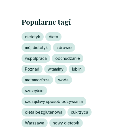
Popularne tagi
dietetyk
dieta
mój dietetyk
zdrowie
współpraca
odchudzanie
Poznań
witaminy
lublin
metamorfoza
woda
szczęście
szczęśliwy sposób odżywiania
dieta bezglutenowa
cukrzyca
Warszawa
nowy dietetyk