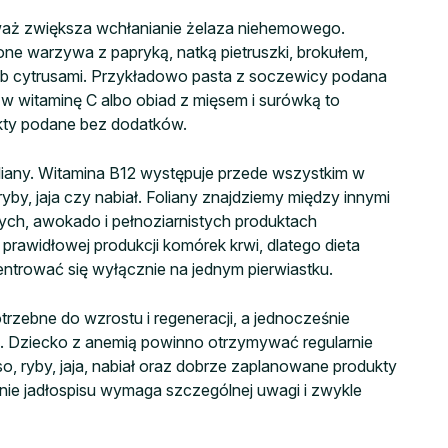
waż zwiększa wchłanianie żelaza niehemowego.
lone warzywa z papryką, natką pietruszki, brokułem,
lub cytrusami. Przykładowo pasta z soczewicy podana
 witaminę C albo obiad z mięsem i surówką to
ukty podane bez dodatków.
liany. Witamina B12 występuje przede wszystkim w
yby, jaja czy nabiał. Foliany znajdziemy między innymi
ych, awokado i pełnoziarnistych produktach
prawidłowej produkcji komórek krwi, dlatego dieta
ntrować się wyłącznie na jednym pierwiastku.
trzebne do wzrostu i regeneracji, a jednocześnie
 Dziecko z anemią powinno otrzymywać regularnie
so, ryby, jaja, nabiał oraz dobrze zaplanowane produkty
owanie jadłospisu wymaga szczególnej uwagi i zwykle