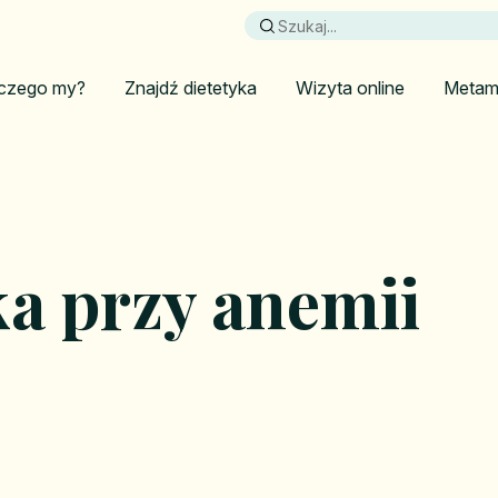
czego my?
Znajdź dietetyka
Wizyta online
Metam
ka przy anemii