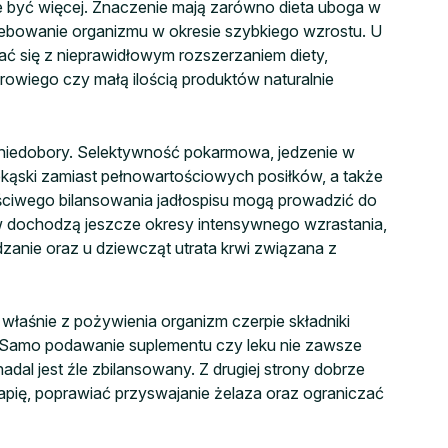
e być więcej. Znaczenie mają zarówno dieta uboga w
zebowanie organizmu w okresie szybkiego wzrostu. U
ać się z nieprawidłowym rozszerzaniem diety,
owiego czy małą ilością produktów naturalnie
a niedobory. Selektywność pokarmowa, jedzenie w
ekąski zamiast pełnowartościowych posiłków, a także
ściwego bilansowania jadłospisu mogą prowadzić do
w dochodzą jeszcze okresy intensywnego wzrastania,
anie oraz u dziewcząt utrata krwi związana z
właśnie z pożywienia organizm czerpie składniki
 Samo podawanie suplementu czy leku nie zawsze
nadal jest źle zbilansowany. Z drugiej strony dobrze
rapię, poprawiać przyswajanie żelaza oraz ograniczać