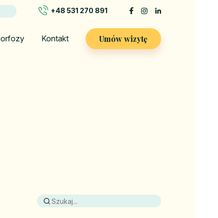
+48 531 270 891
Umów wizytę
orfozy
Kontakt