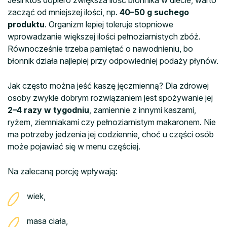
Jeśli ktoś dopiero zwiększa ilość błonnika w diecie, warto
zacząć od mniejszej ilości, np.
40–50 g suchego
produktu
. Organizm lepiej toleruje stopniowe
wprowadzanie większej ilości pełnoziarnistych zbóż.
Równocześnie trzeba pamiętać o nawodnieniu, bo
błonnik działa najlepiej przy odpowiedniej podaży płynów.
Jak często można jeść kaszę jęczmienną? Dla zdrowej
osoby zwykle dobrym rozwiązaniem jest spożywanie jej
2–4 razy w tygodniu
, zamiennie z innymi kaszami,
ryżem, ziemniakami czy pełnoziarnistym makaronem. Nie
ma potrzeby jedzenia jej codziennie, choć u części osób
może pojawiać się w menu częściej.
Na zalecaną porcję wpływają:
wiek,
masa ciała,