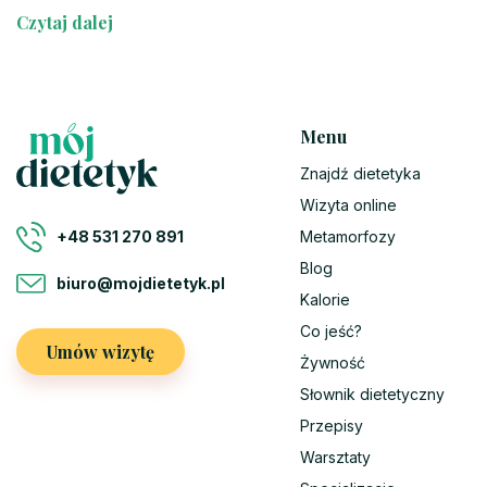
Czytaj dalej
Menu
Znajdź dietetyka
Wizyta online
Metamorfozy
+48 531 270 891
Blog
biuro@mojdietetyk.pl
Kalorie
Co jeść?
Umów wizytę
Żywność
Słownik dietetyczny
Przepisy
Warsztaty