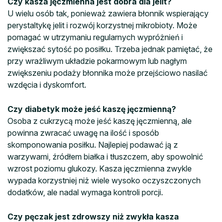
Czy kasza jęczmienna jest dobra dla jelit?
U wielu osób tak, ponieważ zawiera błonnik wspierający
perystaltykę jelit i rozwój korzystnej mikrobioty. Może
pomagać w utrzymaniu regularnych wypróżnień i
zwiększać sytość po posiłku. Trzeba jednak pamiętać, że
przy wrażliwym układzie pokarmowym lub nagłym
zwiększeniu podaży błonnika może przejściowo nasilać
wzdęcia i dyskomfort.
Czy diabetyk może jeść kaszę jęczmienną?
Osoba z cukrzycą może jeść kaszę jęczmienną, ale
powinna zwracać uwagę na ilość i sposób
skomponowania posiłku. Najlepiej podawać ją z
warzywami, źródłem białka i tłuszczem, aby spowolnić
wzrost poziomu glukozy. Kasza jęczmienna zwykle
wypada korzystniej niż wiele wysoko oczyszczonych
dodatków, ale nadal wymaga kontroli porcji.
Czy pęczak jest zdrowszy niż zwykła kasza