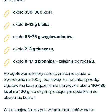
przeciętnie:
około
330–360 kcal
,
około
9–12 g białka
,
około
65–75 g węglowodanów
,
około
2–3 g tłuszczu
,
około
8–17 g błonnika
– zależnie od rodzaju.
Po ugotowaniu kaloryczność znacznie spada w
przeliczeniu na 100 g, ponieważ ziarna chłoną wodę.
Ugotowana kasza jęczmienna ma zwykle około
110–130
kcal na 100 g
, co czyni ją rozsądnym dodatkiem do
obiadu lub kolacji.
Wśród najważniejszych witamin i minerałów warto