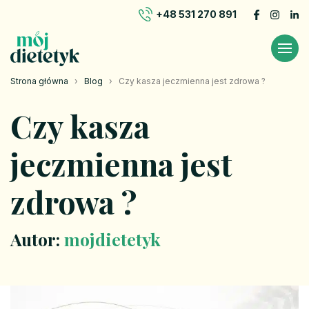
+48 531 270 891
Strona główna
›
Blog
›
Czy kasza jeczmienna jest zdrowa ?
Czy kasza
jeczmienna jest
zdrowa ?
Autor:
mojdietetyk