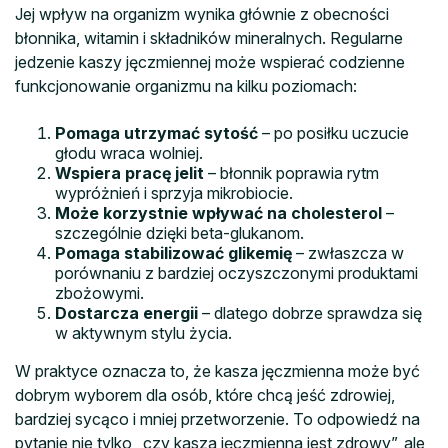
Jej wpływ na organizm wynika głównie z obecności
błonnika, witamin i składników mineralnych. Regularne
jedzenie kaszy jęczmiennej może wspierać codzienne
funkcjonowanie organizmu na kilku poziomach:
Pomaga utrzymać sytość
– po posiłku uczucie
głodu wraca wolniej.
Wspiera pracę jelit
– błonnik poprawia rytm
wypróżnień i sprzyja mikrobiocie.
Może korzystnie wpływać na cholesterol
–
szczególnie dzięki beta-glukanom.
Pomaga stabilizować glikemię
– zwłaszcza w
porównaniu z bardziej oczyszczonymi produktami
zbożowymi.
Dostarcza energii
– dlatego dobrze sprawdza się
w aktywnym stylu życia.
W praktyce oznacza to, że kasza jęczmienna może być
dobrym wyborem dla osób, które chcą jeść zdrowiej,
bardziej sycąco i mniej przetworzenie. To odpowiedź na
pytanie nie tylko „czy kasza jęczmienna jest zdrowy”, ale