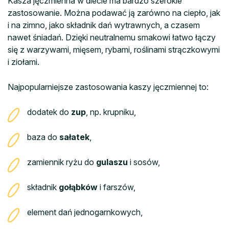
Kasza jęczmienna w diecie ma bardzo szerokie
zastosowanie. Można podawać ją zarówno na ciepło, jak
i na zimno, jako składnik dań wytrawnych, a czasem
nawet śniadań. Dzięki neutralnemu smakowi łatwo łączy
się z warzywami, mięsem, rybami, roślinami strączkowymi
i ziołami.
Najpopularniejsze zastosowania kaszy jęczmiennej to:
dodatek do
zup
, np. krupniku,
baza do
sałatek
,
zamiennik ryżu do
gulaszu
i sosów,
składnik
gołąbków
i farszów,
element dań jednogarnkowych,