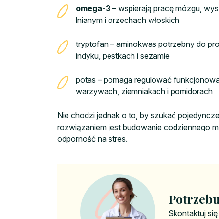
omega-3
– wspierają pracę mózgu, wyst
lnianym i orzechach włoskich
tryptofan – aminokwas potrzebny do produ
indyku, pestkach i sezamie
potas – pomaga regulować funkcjonowan
warzywach, ziemniakach i pomidorach
Nie chodzi jednak o to, by szukać pojedyncz
rozwiązaniem jest budowanie codziennego mo
odporność na stres.
Potrzebu
Skontaktuj się