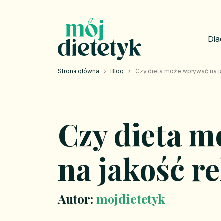
Dla
Strona główna
›
Blog
›
Czy dieta może wpływać na j
Czy dieta 
na jakość r
Autor:
mojdietetyk