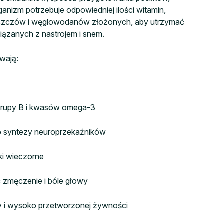
ganizm potrzebuje odpowiedniej ilości witamin,
łuszczów i węglowodanów złożonych, aby utrzymać
ązanych z nastrojem i snem.
wają:
grupy B i kwasów omega-3
do syntezy neuroprzekaźników
ki wieczorne
ć zmęczenie i bóle głowy
iny i wysoko przetworzonej żywności