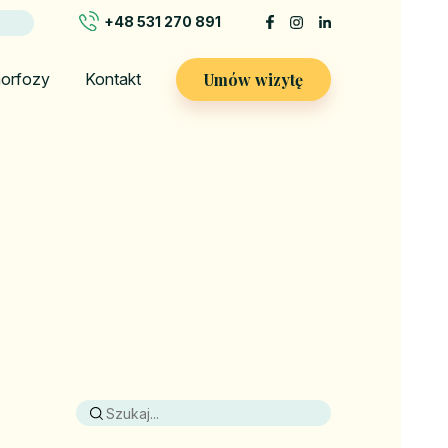
+48 531 270 891
Umów wizytę
orfozy
Kontakt