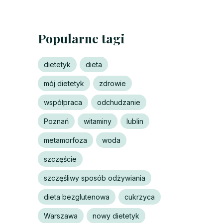
Popularne tagi
dietetyk
dieta
mój dietetyk
zdrowie
współpraca
odchudzanie
Poznań
witaminy
lublin
metamorfoza
woda
szczęście
szczęśliwy sposób odżywiania
dieta bezglutenowa
cukrzyca
Warszawa
nowy dietetyk