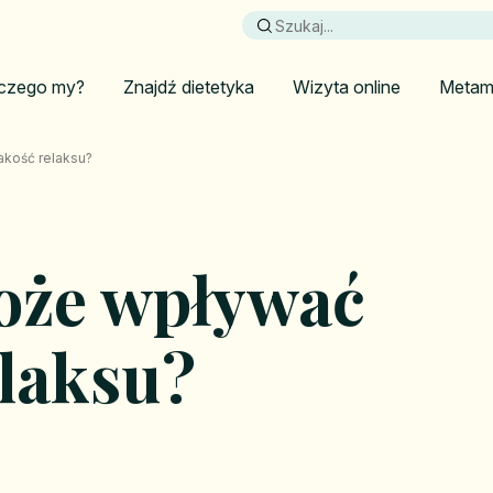
czego my?
Znajdź dietetyka
Wizyta online
Metam
akość relaksu?
może wpływać
elaksu?