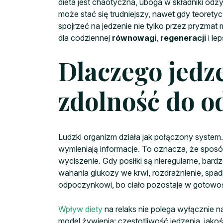
dieta jest chaotyczna, uboga w składniki odży
może stać się trudniejszy, nawet gdy teoret
spojrzeć na jedzenie nie tylko przez pryzmat 
dla codziennej
równowagi
,
regeneracji
i le
Dlaczego jedz
zdolność do 
Ludzki organizm działa jak połączony system.
wymieniają informacje. To oznacza, że sposó
wyciszenie. Gdy posiłki są nieregularne, bard
wahania glukozy we krwi, rozdrażnienie, spadki
odpoczynkowi, bo ciało pozostaje w gotowośc
Wpływ diety
na relaks nie polega wyłącznie 
model żywienia: częstotliwość jedzenia, jak