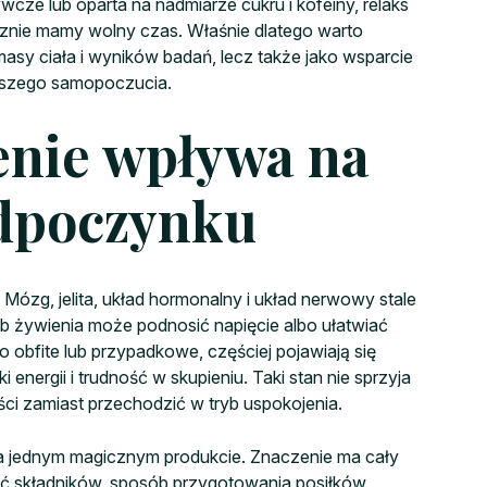
wcze lub oparta na nadmiarze cukru i kofeiny, relaks
ycznie mamy wolny czas. Właśnie dlatego warto
masy ciała i wyników badań, lecz także jako wsparcie
pszego samopoczucia.
enie wpływa na
odpoczynku
 Mózg, jelita, układ hormonalny i układ nerwowy stale
b żywienia może podnosić napięcie albo ułatwiać
zo obfite lub przypadkowe, częściej pojawiają się
 energii i trudność w skupieniu. Taki stan nie sprzyja
i zamiast przechodzić w tryb uspokojenia.
na jednym magicznym produkcie. Znaczenie ma cały
ość składników, sposób przygotowania posiłków,