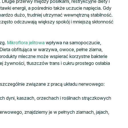
Długie przerwy między posiłkami, restrykcyjne diety i
awki energii, a pośrednio także uczucie napięcia. Gdy
 bardzo dużo, trudniej utrzymać wewnętrzną stabilność.
 często odczuwają większy spokój i mniejszą skłonność
ózg.
Mikroflora jelitowa
wpływa na samopoczucie,
 Dieta obfitująca w warzywa, owoce, pełne ziarna,
produkty mleczne może wspierać korzystne bakterie
ej żywności, tłuszczów trans i cukru prostego osłabia
 szczególnie związane z pracą układu nerwowego:
ch dyni, kaszach, orzechach i roślinach strączkowych
erwowego, znajdziemy je w pełnych ziarnach, jajach,