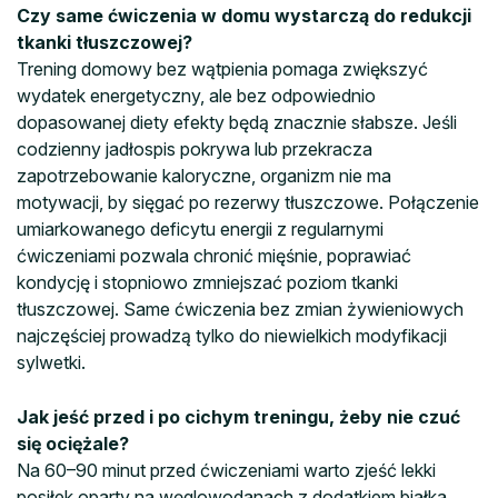
Czy same ćwiczenia w domu wystarczą do redukcji
tkanki tłuszczowej?
Trening domowy bez wątpienia pomaga zwiększyć
wydatek energetyczny, ale bez odpowiednio
dopasowanej diety efekty będą znacznie słabsze. Jeśli
codzienny jadłospis pokrywa lub przekracza
zapotrzebowanie kaloryczne, organizm nie ma
motywacji, by sięgać po rezerwy tłuszczowe. Połączenie
umiarkowanego deficytu energii z regularnymi
ćwiczeniami pozwala chronić mięśnie, poprawiać
kondycję i stopniowo zmniejszać poziom tkanki
tłuszczowej. Same ćwiczenia bez zmian żywieniowych
najczęściej prowadzą tylko do niewielkich modyfikacji
sylwetki.
Jak jeść przed i po cichym treningu, żeby nie czuć
się ociężale?
Na 60–90 minut przed ćwiczeniami warto zjeść lekki
posiłek oparty na węglowodanach z dodatkiem białka,