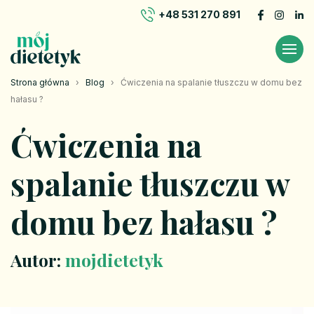
+48 531 270 891
Strona główna
›
Blog
›
Ćwiczenia na spalanie tłuszczu w domu bez
hałasu ?
Ćwiczenia na
spalanie tłuszczu w
domu bez hałasu ?
Autor:
mojdietetyk