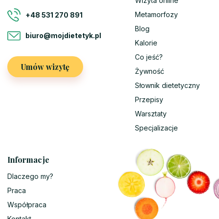
Wizyta online
Metamorfozy
+48 531 270 891
Blog
biuro@mojdietetyk.pl
Kalorie
Co jeść?
Umów wizytę
Żywność
Słownik dietetyczny
Przepisy
Warsztaty
Specjalizacje
Informacje
Dlaczego my?
Praca
Współpraca
Kontakt