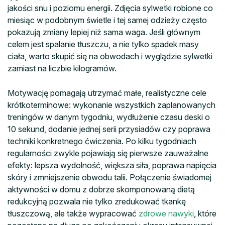
jakości snu i poziomu energii. Zdjęcia sylwetki robione co
miesiąc w podobnym świetle i tej samej odzieży często
pokazują zmiany lepiej niż sama waga. Jeśli głównym
celem jest spalanie tłuszczu, a nie tylko spadek masy
ciała, warto skupić się na obwodach i wyglądzie sylwetki
zamiast na liczbie kilogramów.
Motywację pomagają utrzymać małe, realistyczne cele
krótkoterminowe: wykonanie wszystkich zaplanowanych
treningów w danym tygodniu, wydłużenie czasu deski o
10 sekund, dodanie jednej serii przysiadów czy poprawa
techniki konkretnego ćwiczenia. Po kilku tygodniach
regularności zwykle pojawiają się pierwsze zauważalne
efekty: lepsza wydolność, większa siła, poprawa napięcia
skóry i zmniejszenie obwodu talii. Połączenie świadomej
aktywności w domu z dobrze skomponowaną dietą
redukcyjną pozwala nie tylko zredukować tkankę
tłuszczową, ale także wypracować
zdrowe nawyki
, które