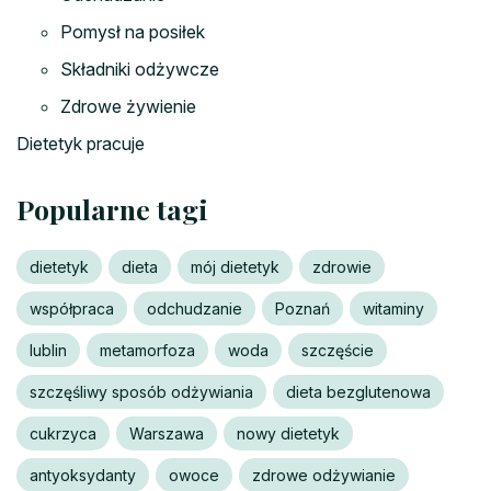
Pomysł na posiłek
Składniki odżywcze
Zdrowe żywienie
Dietetyk pracuje
Popularne tagi
dietetyk
dieta
mój dietetyk
zdrowie
współpraca
odchudzanie
Poznań
witaminy
lublin
metamorfoza
woda
szczęście
szczęśliwy sposób odżywiania
dieta bezglutenowa
cukrzyca
Warszawa
nowy dietetyk
antyoksydanty
owoce
zdrowe odżywianie