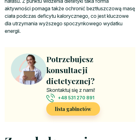
hałasu. Z punktu widzenia dietetyki taka forma
aktywności pomaga także ochronić beztłuszczową masę
ciała podczas deficytu kalorycznego, co jest kluczowe
dla utrzymania wyższego spoczynkowego wydatku
energii.
Potrzebujesz
konsultacji
dietetycznej?
Skontaktuj się z nami!
+48 531 270 891
lista gabinetów