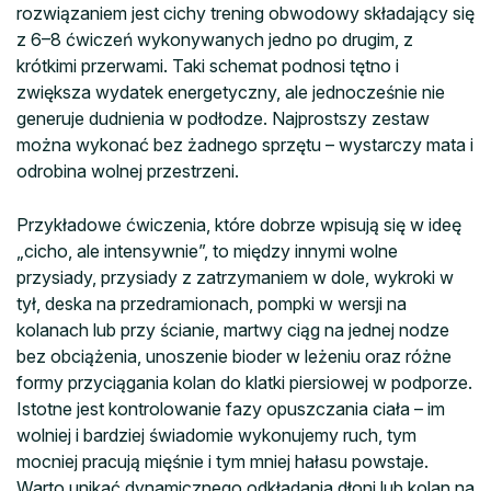
rozwiązaniem jest cichy trening obwodowy składający się
z 6–8 ćwiczeń wykonywanych jedno po drugim, z
krótkimi przerwami. Taki schemat podnosi tętno i
zwiększa wydatek energetyczny, ale jednocześnie nie
generuje dudnienia w podłodze. Najprostszy zestaw
można wykonać bez żadnego sprzętu – wystarczy mata i
odrobina wolnej przestrzeni.
Przykładowe ćwiczenia, które dobrze wpisują się w ideę
„cicho, ale intensywnie”, to między innymi wolne
przysiady, przysiady z zatrzymaniem w dole, wykroki w
tył, deska na przedramionach, pompki w wersji na
kolanach lub przy ścianie, martwy ciąg na jednej nodze
bez obciążenia, unoszenie bioder w leżeniu oraz różne
formy przyciągania kolan do klatki piersiowej w podporze.
Istotne jest kontrolowanie fazy opuszczania ciała – im
wolniej i bardziej świadomie wykonujemy ruch, tym
mocniej pracują mięśnie i tym mniej hałasu powstaje.
Warto unikać dynamicznego odkładania dłoni lub kolan na