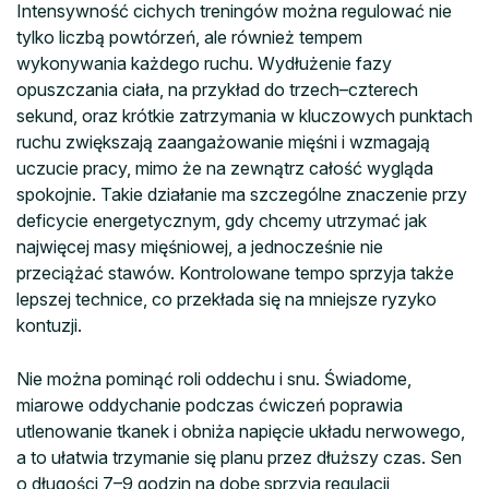
Intensywność cichych treningów można regulować nie
tylko liczbą powtórzeń, ale również tempem
wykonywania każdego ruchu. Wydłużenie fazy
opuszczania ciała, na przykład do trzech–czterech
sekund, oraz krótkie zatrzymania w kluczowych punktach
ruchu zwiększają zaangażowanie mięśni i wzmagają
uczucie pracy, mimo że na zewnątrz całość wygląda
spokojnie. Takie działanie ma szczególne znaczenie przy
deficycie energetycznym, gdy chcemy utrzymać jak
najwięcej masy mięśniowej, a jednocześnie nie
przeciążać stawów. Kontrolowane tempo sprzyja także
lepszej technice, co przekłada się na mniejsze ryzyko
kontuzji.
Nie można pominąć roli oddechu i snu. Świadome,
miarowe oddychanie podczas ćwiczeń poprawia
utlenowanie tkanek i obniża napięcie układu nerwowego,
a to ułatwia trzymanie się planu przez dłuższy czas. Sen
o długości 7–9 godzin na dobę sprzyja regulacji