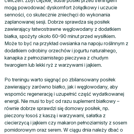
ćwiczeń. Zbyt ciężkie, tłuste posiłki przed treningiem
mogą powodować dyskomfort żołądkowy i uczucie
senności, co skutecznie zniechęci do wykonania
zaplanowanej sesji. Dobrze sprawdza się posiłek
zawierający łatwostrawne węglowodany z dodatkiem
białka, spożyty około 60–90 minut przed wysiłkiem.
Może to być na przykład owsianka na napoju roślinnym z
dodatkiem odrobiny orzechów i jogurtu naturalnego,
kanapka z pełnoziarnistego pieczywa z chudym
twarogiem lub lekki ryż z warzywami i jajkiem.
Po treningu warto sięgnąć po zbilansowany posiłek
zawierający zarówno białko, jak i węglowodany, aby
wspomóc regenerację i uzupełnić część wydatkowanej
energii. Nie musi to być od razu suplement białkowy –
równie dobrze sprawdzi się domowy posiłek, np.
pieczony łosoś z kaszą i warzywami, sałatka z
ciecierzycą i jajkiem czy makaron pełnoziarnisty z sosem
pomidorowym oraz serem. W ciągu dnia należy dbać o