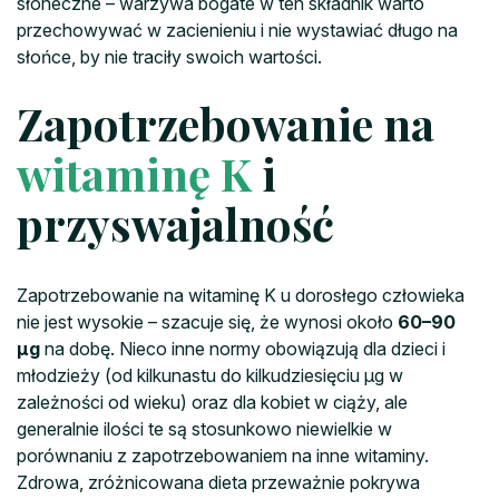
słoneczne – warzywa bogate w ten składnik warto
przechowywać w zacienieniu i nie wystawiać długo na
słońce, by nie traciły swoich wartości.
Zapotrzebowanie na
witaminę K
i
przyswajalność
Zapotrzebowanie na witaminę K u dorosłego człowieka
nie jest wysokie – szacuje się, że wynosi około
60–90
μg
na dobę. Nieco inne normy obowiązują dla dzieci i
młodzieży (od kilkunastu do kilkudziesięciu μg w
zależności od wieku) oraz dla kobiet w ciąży, ale
generalnie ilości te są stosunkowo niewielkie w
porównaniu z zapotrzebowaniem na inne witaminy.
Zdrowa, zróżnicowana dieta przeważnie pokrywa