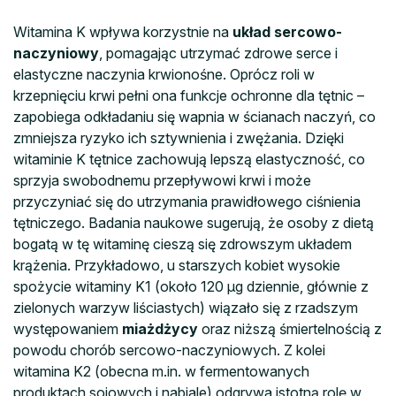
Witamina K wpływa korzystnie na
układ sercowo-
naczyniowy
, pomagając utrzymać zdrowe serce i
elastyczne naczynia krwionośne. Oprócz roli w
krzepnięciu krwi pełni ona funkcje ochronne dla tętnic –
zapobiega odkładaniu się wapnia w ścianach naczyń, co
zmniejsza ryzyko ich sztywnienia i zwężania. Dzięki
witaminie K tętnice zachowują lepszą elastyczność, co
sprzyja swobodnemu przepływowi krwi i może
przyczyniać się do utrzymania prawidłowego ciśnienia
tętniczego. Badania naukowe sugerują, że osoby z dietą
bogatą w tę witaminę cieszą się zdrowszym układem
krążenia. Przykładowo, u starszych kobiet wysokie
spożycie witaminy K1 (około 120 μg dziennie, głównie z
zielonych warzyw liściastych) wiązało się z rzadszym
występowaniem
miażdżycy
oraz niższą śmiertelnością z
powodu chorób sercowo-naczyniowych. Z kolei
witamina K2 (obecna m.in. w fermentowanych
produktach sojowych i nabiale) odgrywa istotną rolę w