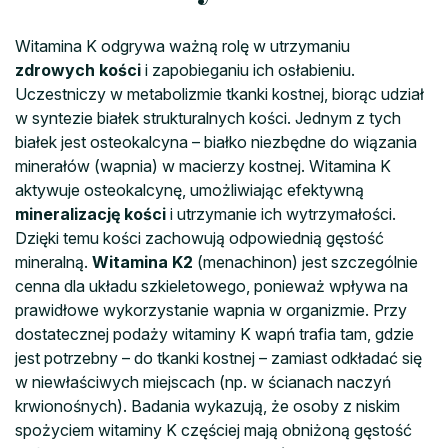
Witamina K odgrywa ważną rolę w utrzymaniu
zdrowych kości
i zapobieganiu ich osłabieniu.
Uczestniczy w metabolizmie tkanki kostnej, biorąc udział
w syntezie białek strukturalnych kości. Jednym z tych
białek jest osteokalcyna – białko niezbędne do wiązania
minerałów (wapnia) w macierzy kostnej. Witamina K
aktywuje osteokalcynę, umożliwiając efektywną
mineralizację kości
i utrzymanie ich wytrzymałości.
Dzięki temu kości zachowują odpowiednią gęstość
mineralną.
Witamina K2
(menachinon) jest szczególnie
cenna dla układu szkieletowego, ponieważ wpływa na
prawidłowe wykorzystanie wapnia w organizmie. Przy
dostatecznej podaży witaminy K wapń trafia tam, gdzie
jest potrzebny – do tkanki kostnej – zamiast odkładać się
w niewłaściwych miejscach (np. w ścianach naczyń
krwionośnych). Badania wykazują, że osoby z niskim
spożyciem witaminy K częściej mają obniżoną gęstość