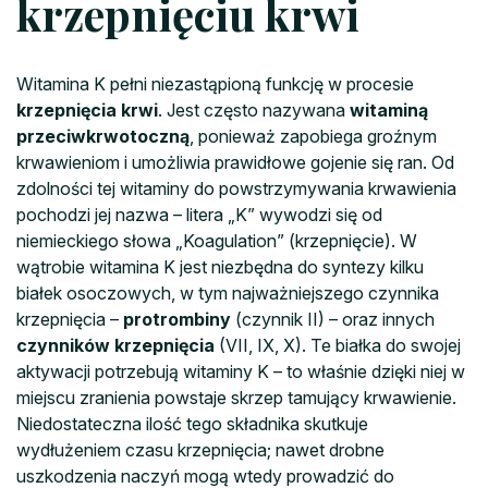
krzepnięciu krwi
Witamina K pełni niezastąpioną funkcję w procesie
krzepnięcia krwi
. Jest często nazywana
witaminą
przeciwkrwotoczną
, ponieważ zapobiega groźnym
krwawieniom i umożliwia prawidłowe gojenie się ran. Od
zdolności tej witaminy do powstrzymywania krwawienia
pochodzi jej nazwa – litera „K” wywodzi się od
niemieckiego słowa „Koagulation” (krzepnięcie). W
wątrobie witamina K jest niezbędna do syntezy kilku
białek osoczowych, w tym najważniejszego czynnika
krzepnięcia –
protrombiny
(czynnik II) – oraz innych
czynników krzepnięcia
(VII, IX, X). Te białka do swojej
aktywacji potrzebują witaminy K – to właśnie dzięki niej w
miejscu zranienia powstaje skrzep tamujący krwawienie.
Niedostateczna ilość tego składnika skutkuje
wydłużeniem czasu krzepnięcia; nawet drobne
uszkodzenia naczyń mogą wtedy prowadzić do