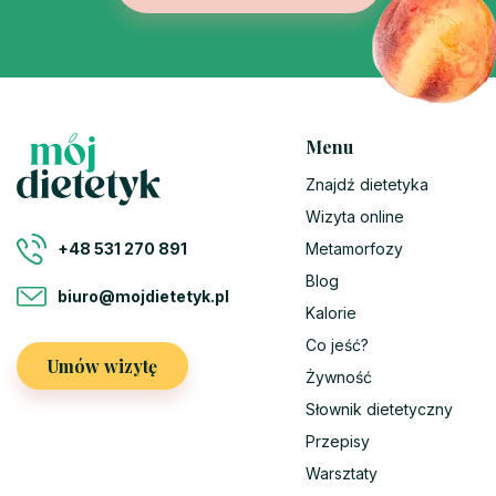
Menu
Znajdź dietetyka
Wizyta online
Metamorfozy
+48 531 270 891
Blog
biuro@mojdietetyk.pl
Kalorie
Co jeść?
Umów wizytę
Żywność
Słownik dietetyczny
Przepisy
Warsztaty