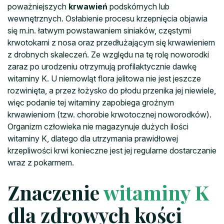
poważniejszych
krwawień
podskórnych lub
wewnętrznych. Osłabienie procesu krzepnięcia objawia
się m.in. łatwym powstawaniem siniaków, częstymi
krwotokami z nosa oraz przedłużającym się krwawieniem
z drobnych skaleczeń. Ze względu na tę rolę noworodki
zaraz po urodzeniu otrzymują profilaktycznie dawkę
witaminy K. U niemowląt flora jelitowa nie jest jeszcze
rozwinięta, a przez łożysko do płodu przenika jej niewiele,
więc podanie tej witaminy zapobiega groźnym
krwawieniom (tzw. chorobie krwotocznej noworodków).
Organizm człowieka nie magazynuje dużych ilości
witaminy K, dlatego dla utrzymania prawidłowej
krzepliwości krwi konieczne jest jej regularne dostarczanie
wraz z pokarmem.
Znaczenie
witaminy K
dla zdrowych kości