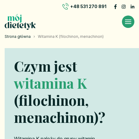
+48 531 270 891
Strona główna
›
Witamina K (filochinon, menachinon)
Czym jest
witamina K
(filochinon,
menachinon)?
Witamina K należy do grupy witamin