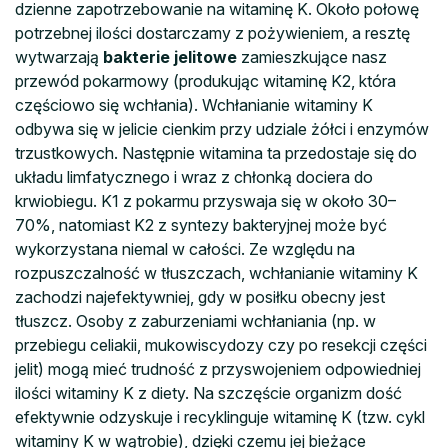
dzienne zapotrzebowanie na witaminę K. Około połowę
potrzebnej ilości dostarczamy z pożywieniem, a resztę
wytwarzają
bakterie jelitowe
zamieszkujące nasz
przewód pokarmowy (produkując witaminę K2, która
częściowo się wchłania). Wchłanianie witaminy K
odbywa się w jelicie cienkim przy udziale żółci i enzymów
trzustkowych. Następnie witamina ta przedostaje się do
układu limfatycznego i wraz z chłonką dociera do
krwiobiegu. K1 z pokarmu przyswaja się w około 30–
70%, natomiast K2 z syntezy bakteryjnej może być
wykorzystana niemal w całości. Ze względu na
rozpuszczalność w tłuszczach, wchłanianie witaminy K
zachodzi najefektywniej, gdy w posiłku obecny jest
tłuszcz. Osoby z zaburzeniami wchłaniania (np. w
przebiegu celiakii, mukowiscydozy czy po resekcji części
jelit) mogą mieć trudność z przyswojeniem odpowiedniej
ilości witaminy K z diety. Na szczęście organizm dość
efektywnie odzyskuje i recyklinguje witaminę K (tzw. cykl
witaminy K w wątrobie), dzięki czemu jej bieżące