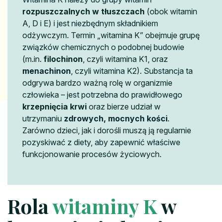
rozpuszczalnych w tłuszczach
(obok witamin
A, D i E) i jest niezbędnym składnikiem
odżywczym. Termin „witamina K” obejmuje grupę
związków chemicznych o podobnej budowie
(m.in.
filochinon
, czyli witamina K1, oraz
menachinon
, czyli witamina K2). Substancja ta
odgrywa bardzo ważną rolę w organizmie
człowieka – jest potrzebna do prawidłowego
krzepnięcia krwi
oraz bierze udział w
utrzymaniu
zdrowych, mocnych kości
.
Zarówno dzieci, jak i dorośli muszą ją regularnie
pozyskiwać z diety, aby zapewnić właściwe
funkcjonowanie procesów życiowych.
Rola
witaminy K
w