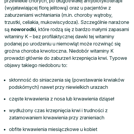
przewlekle chorych, po długotrwałej antybiotykoterapii
(wyjaławiającej florę jelitową) oraz u pacjentów z
zaburzeniami wchłaniania (m.in. choroby wątroby,
trzustki, celiakia, mukowiscydoza). Szczególnie narażone
są
noworodki
, które rodzą się z bardzo małymi zapasami
witaminy K – bez profilaktycznej dawki tej witaminy
podanej po urodzeniu u niemowląt może rozwinąć się
groźna choroba krwotoczna. Niedobór witaminy K
prowadzi głównie do zaburzeń krzepnięcia krwi. Typowe
objawy takiego niedoboru to:
skłonność do siniaczenia się (powstawanie krwiaków
podskórnych) nawet przy niewielkich urazach
częste krwawienia z nosa lub krwawienia dziąseł
wydłużony czas krzepnięcia krwi i trudności z
zatamowaniem krwawienia przy zranieniach
obfite krwawienia miesiączkowe u kobiet