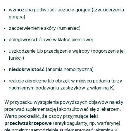
wzmożona potliwość i uczucie gorąca (tzw. uderzenia
gorąca)
zaczerwienienie skóry (rumieniec)
dolegliwości bólowe w klatce piersiowej
uszkodzenie lub przeciążenie wątroby (pogorszenie jej
funkcji)
niedokrwistość
(anemia hemolityczna)
reakcje alergiczne lub obrzęk w miejscu podania (przy
nadmiernym podawaniu zastrzyków z witaminą K)
W przypadku wystąpienia powyższych objawów należy
przerwać suplementację i skonsultować się z lekarzem.
Warto podkreślić, że osoby przyjmujące
leki
przeciwzakrzepowe
(antykoagulanty, np. warfarynę)
nie powinny samodzielnie suplementować witaminy K,