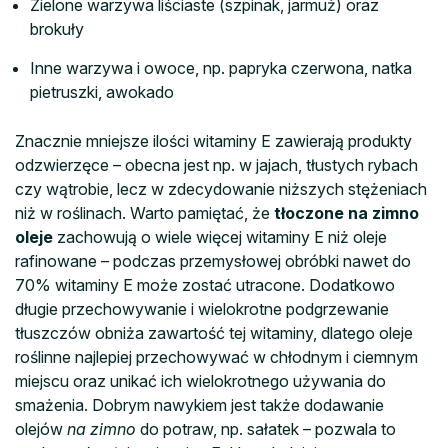
Zielone warzywa liściaste (szpinak, jarmuż) oraz
brokuły
Inne warzywa i owoce, np. papryka czerwona, natka
pietruszki, awokado
Znacznie mniejsze ilości witaminy E zawierają produkty
odzwierzęce – obecna jest np. w jajach, tłustych rybach
czy wątrobie, lecz w zdecydowanie niższych stężeniach
niż w roślinach. Warto pamiętać, że
tłoczone na zimno
oleje
zachowują o wiele więcej witaminy E niż oleje
rafinowane – podczas przemysłowej obróbki nawet do
70% witaminy E może zostać utracone. Dodatkowo
długie przechowywanie i wielokrotne podgrzewanie
tłuszczów obniża zawartość tej witaminy, dlatego oleje
roślinne najlepiej przechowywać w chłodnym i ciemnym
miejscu oraz unikać ich wielokrotnego używania do
smażenia. Dobrym nawykiem jest także dodawanie
olejów
na zimno
do potraw, np. sałatek – pozwala to