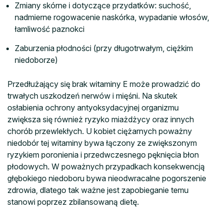
Zmiany skórne i dotyczące przydatków: suchość,
nadmierne rogowacenie naskórka, wypadanie włosów,
łamliwość paznokci
Zaburzenia płodności (przy długotrwałym, ciężkim
niedoborze)
Przedłużający się brak witaminy E może prowadzić do
trwałych uszkodzeń nerwów i mięśni. Na skutek
osłabienia ochrony antyoksydacyjnej organizmu
zwiększa się również ryzyko miażdżycy oraz innych
chorób przewlekłych. U kobiet ciężarnych poważny
niedobór tej witaminy bywa łączony ze zwiększonym
ryzykiem poronienia i przedwczesnego pęknięcia błon
płodowych. W poważnych przypadkach konsekwencją
głębokiego niedoboru bywa nieodwracalne pogorszenie
zdrowia, dlatego tak ważne jest zapobieganie temu
stanowi poprzez zbilansowaną dietę.