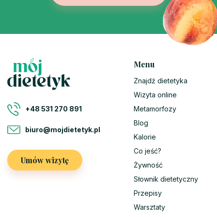
Menu
Znajdź dietetyka
Wizyta online
Metamorfozy
+48 531 270 891
Blog
biuro@mojdietetyk.pl
Kalorie
Co jeść?
Umów wizytę
Żywność
Słownik dietetyczny
Przepisy
Warsztaty