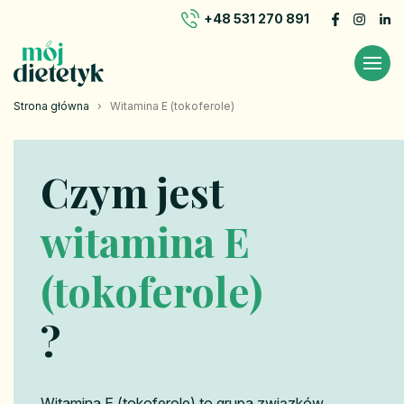
+48 531 270 891
Strona główna
›
Witamina E (tokoferole)
Czym jest
witamina E
(tokoferole)
?
Witamina E (tokoferole) to grupa związków