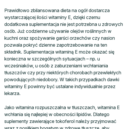
Prawidłowo zbilansowana dieta na ogół dostarcza
wystarczającej ilości witaminy E, dzięki czemu
dodatkowa suplementacja nie jest potrzebna u zdrowych
osób. Już codzienne używanie olejów roślinnych w
kuchni oraz spożywanie garści orzechów czy nasion
pozwala pokryć dzienne zapotrzebowanie na ten
składnik. Suplementacja witaminą E może okazać się
konieczna w szczególnych sytuacjach – np. u
wcześniaków, u osób z zaburzeniami wchłaniania
tłuszczów czy przy niektórych chorobach przewlekłych
powodujących niedobory. W takich przypadkach dawki
witaminy E powinny być ustalane indywidualnie przez
lekarza.
Jako witamina rozpuszczalna w tłuszczach, witamina E
wchłania się najlepiej w obecności lipidów. Dlatego
suplementy zawierające tokoferol należy przyjmować
wraz z posiłkiem bogatym w zdrowe tłuszcze, aby