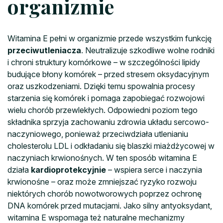
organizmie
Witamina E pełni w organizmie przede wszystkim funkcję
przeciwutleniacza
. Neutralizuje szkodliwe wolne rodniki
i chroni struktury komórkowe – w szczególności lipidy
budujące błony komórek – przed stresem oksydacyjnym
oraz uszkodzeniami. Dzięki temu spowalnia procesy
starzenia się komórek i pomaga zapobiegać rozwojowi
wielu chorób przewlekłych. Odpowiedni poziom tego
składnika sprzyja zachowaniu zdrowia układu sercowo-
naczyniowego, ponieważ przeciwdziała utlenianiu
cholesterolu LDL i odkładaniu się blaszki miażdżycowej w
naczyniach krwionośnych. W ten sposób witamina E
działa
kardioprotekcyjnie
– wspiera serce i naczynia
krwionośne – oraz może zmniejszać ryzyko rozwoju
niektórych chorób nowotworowych poprzez ochronę
DNA komórek przed mutacjami. Jako silny antyoksydant,
witamina E wspomaga też naturalne mechanizmy