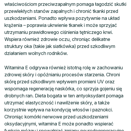
właściwościom przeciwzapalnym pomaga łagodzić skutki
przewlekłych stanów zapalnych i chronić tkanki przed
uszkodzeniami. Ponadto wpływa pozytywnie na układ
krążenia – poprawia ukrwienie tkanek i może sprzyjać
utrzymaniu prawidłowego ciśnienia tętniczego krwi.
Wspiera również zdrowie oczu, chroniąc delikatne
struktury oka (takie jak siatkówka) przed szkodliwym
działaniem wolnych rodników.
Witamina E odgrywa również istotną rolę w zachowaniu
zdrowej skóry i opóźnianiu procesów starzenia. Chroni
skórę przed szkodliwym wpływem promieni UV oraz
wspomaga regenerację naskórka, co sprzyja gojeniu się
drobnych ran. Dieta bogata w ten antyoksydant pomaga
utrzymać elastyczność i nawilżenie skóry, a także
korzystnie wpływa na kondycję włosów i paznokci.
Chroniąc komórki nerwowe przed uszkodzeniami
oksydacyjnymi, witamina E może ponadto wspierać
funkcje mózgu i spowalniać zmiany neurodegeneracyjne