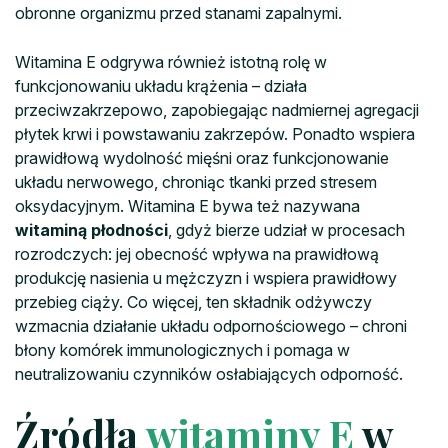
obronne organizmu przed stanami zapalnymi.
Witamina E odgrywa również istotną rolę w
funkcjonowaniu układu krążenia – działa
przeciwzakrzepowo, zapobiegając nadmiernej agregacji
płytek krwi i powstawaniu zakrzepów. Ponadto wspiera
prawidłową wydolność mięśni oraz funkcjonowanie
układu nerwowego, chroniąc tkanki przed stresem
oksydacyjnym. Witamina E bywa też nazywana
witaminą płodności
, gdyż bierze udział w procesach
rozrodczych: jej obecność wpływa na prawidłową
produkcję nasienia u mężczyzn i wspiera prawidłowy
przebieg ciąży. Co więcej, ten składnik odżywczy
wzmacnia działanie układu odpornościowego – chroni
błony komórek immunologicznych i pomaga w
neutralizowaniu czynników osłabiających odporność.
Źródła
witaminy E
w