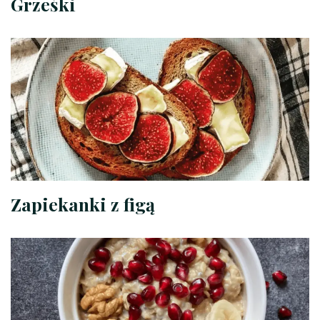
Grześki
Zapiekanki z figą