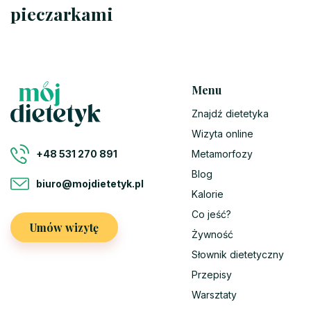
pieczarkami
Menu
Znajdź dietetyka
Wizyta online
Metamorfozy
+48 531 270 891
Blog
biuro@mojdietetyk.pl
Kalorie
Co jeść?
Umów wizytę
Żywność
Słownik dietetyczny
Przepisy
Warsztaty