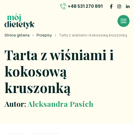
+48 531 270 891
Strona główna
›
Przepisy
›
Tarta z wiśniami i kokosową kruszonką
Tarta z wiśniami i
kokosową
kruszonką
Autor:
Aleksandra Pasich