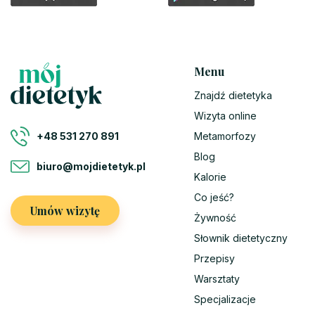
Menu
Znajdź dietetyka
Wizyta online
Metamorfozy
+48 531 270 891
Blog
biuro@mojdietetyk.pl
Kalorie
Co jeść?
Umów wizytę
Żywność
Słownik dietetyczny
Przepisy
Warsztaty
Specjalizacje