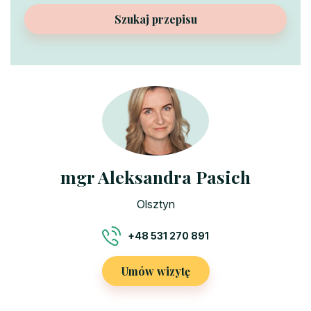
Szukaj przepisu
mgr Aleksandra Pasich
Olsztyn
+48 531 270 891
Umów wizytę