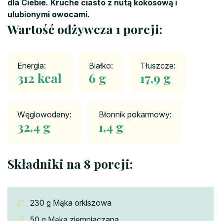
dla Ciebie. Kruche ciasto z nutą kokosową i
ulubionymi owocami.
Wartość odżywcza 1 porcji:
Energia:
Białko:
Tłuszcze:
312 kcal
6 g
17,9 g
Węglowodany:
Błonnik pokarmowy:
32,4 g
1,4 g
Składniki na 8 porcji:
230 g Mąka orkiszowa
50 g Mąka ziemniaczana