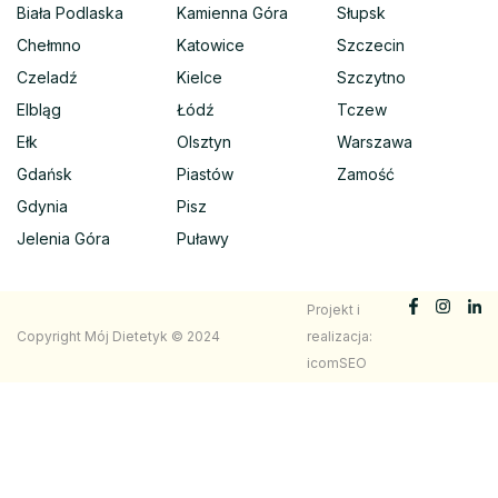
Biała Podlaska
Kamienna Góra
Słupsk
Chełmno
Katowice
Szczecin
Czeladź
Kielce
Szczytno
Elbląg
Łódź
Tczew
Ełk
Olsztyn
Warszawa
Gdańsk
Piastów
Zamość
Gdynia
Pisz
Jelenia Góra
Puławy
Projekt i
Copyright Mój Dietetyk © 2024
realizacja:
icomSEO