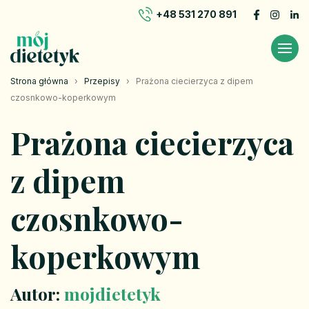
+48 531 270 891
Strona główna
›
Przepisy
›
Prażona ciecierzyca z dipem
czosnkowo-koperkowym
Prażona ciecierzyca
z dipem
czosnkowo-
koperkowym
Autor:
mojdietetyk