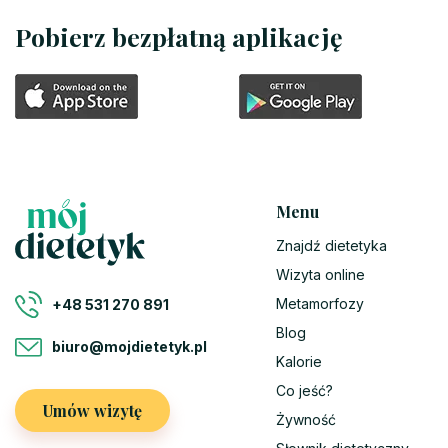
Pobierz bezpłatną aplikację
Menu
Znajdź dietetyka
Wizyta online
Metamorfozy
+48 531 270 891
Blog
biuro@mojdietetyk.pl
Kalorie
Co jeść?
Umów wizytę
Żywność