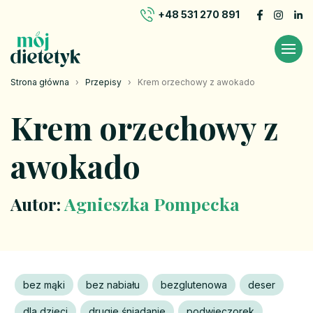
+48 531 270 891
Strona główna
›
Przepisy
›
Krem orzechowy z awokado
Krem orzechowy z
awokado
Autor:
Agnieszka Pompecka
bez mąki
bez nabiału
bezglutenowa
deser
dla dzieci
drugie śniadanie
podwieczorek