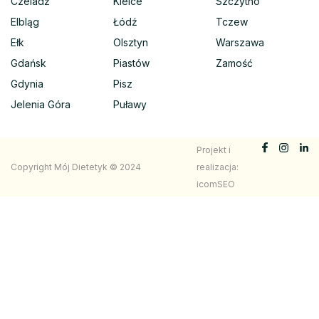
Czeladź
Kielce
Szczytno
Elbląg
Łódź
Tczew
Ełk
Olsztyn
Warszawa
Gdańsk
Piastów
Zamość
Gdynia
Pisz
Jelenia Góra
Puławy
Projekt i
Copyright Mój Dietetyk © 2024
realizacja:
icomSEO