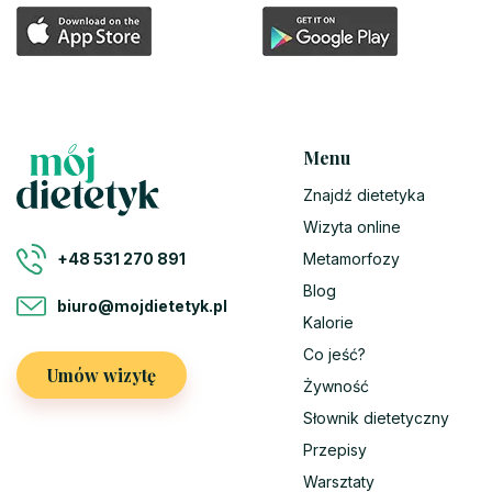
Menu
Znajdź dietetyka
Wizyta online
Metamorfozy
+48 531 270 891
Blog
biuro@mojdietetyk.pl
Kalorie
Co jeść?
Umów wizytę
Żywność
Słownik dietetyczny
Przepisy
Warsztaty