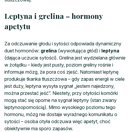
Leptyna i grelina – hormony
apetytu
Za odczuwanie głodu i sytości odpowiada dynamiczny
duet hormonów:
grelina
(wywołująca głód) i
leptyna
(dająca uczucie sytości). Grelina jest wydzielana głównie
w żołądku – kiedy jest pusty, poziom greliny rośnie i
informuje mózg, że pora coś zjeść. Natomiast leptynę
produkuje tkanka tłuszczowa – gdy zapas energii w ciele
jest duży, leptyna wysyła sygnał „jestem najedzony,
można przestać jeść”. Niestety, przy otyłości komórki
mogą stać się oporne na sygnał leptyny (stan zwany
leptynoopornością). Mimo wysokiego poziomu tego
hormonu, mózg nie dostaje wyraźnego komunikatu o
sytości – osoba otyła odczuwa więc apetyt, choć
obiektywnie ma sporo zapasów.