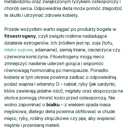
metabolizmu oraz zwiększonym ryzykiem osteoporozy i
chorób serca. Odpowiednia dieta może pomóc złagodzić
te skutki i utrzymać zdrowie kobiety.
Przede wszystkim warto sięgać po produkty bogate w
fitoestrogeny
, czyli związki roślinne naśladujące
działanie estrogenów. Ich źródłem jest np. soja (tofu,
mleko sojowe
, edamame), siemię lniane, ciecierzyca czy
czerwona koniczyna. Fitoestrogeny mogą nieco
zmniejszyć nasilenie uderzeń gorąca i wspomóc
równowagę hormonalną po menopauzie. Ponadto
kobieta w tym okresie powinna zadbać o odpowiednią
podaż wapnia i witaminy D – nabiał, ryby (jak sardynki,
które zawierają jadalne ości), migdały oraz ekspozycja na
słońce pomogą chronić kości przed osteoporozą. Nie
wolno zapominać o
białku
– z wiekiem spada masa
mięśniowa, dlatego dieta powinna obfitować w chude
mięso, ryby, rośliny strączkowe czy jaja, aby wspierać
mięśnie i przemianę materii.