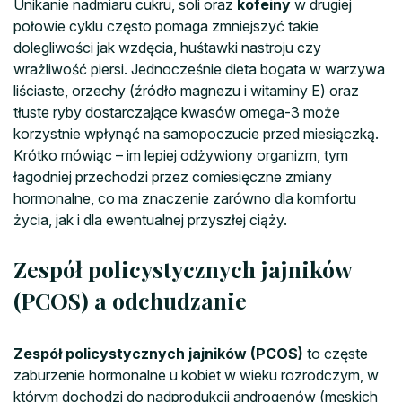
Unikanie nadmiaru cukru, soli oraz
kofeiny
w drugiej
połowie cyklu często pomaga zmniejszyć takie
dolegliwości jak wzdęcia, huśtawki nastroju czy
wrażliwość piersi. Jednocześnie dieta bogata w warzywa
liściaste, orzechy (źródło magnezu i witaminy E) oraz
tłuste ryby dostarczające kwasów omega-3 może
korzystnie wpłynąć na samopoczucie przed miesiączką.
Krótko mówiąc – im lepiej odżywiony organizm, tym
łagodniej przechodzi przez comiesięczne zmiany
hormonalne, co ma znaczenie zarówno dla komfortu
życia, jak i dla ewentualnej przyszłej ciąży.
Zespół policystycznych jajników
(PCOS) a odchudzanie
Zespół policystycznych jajników (PCOS)
to częste
zaburzenie hormonalne u kobiet w wieku rozrodczym, w
którym dochodzi do nadprodukcji androgenów (męskich