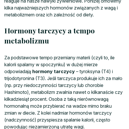
reaguje na nasze nawyki żywieniowe. Poniżej omówimy
kilka najważniejszych hormonów związanych z wagą i
metabolizmem oraz ich zależność od diety.
Hormony tarczycy a tempo
metabolizmu
Za podstawowe tempo przemiany materii (czyli to, ile
kalorii spalamy w spoczynku) w dużej mierze
odpowiadają
hormony tarczycy
– tyroksyna (T4) i
trijodotyronina (T3). Jeśli tarczyca produkuje ich za mało
(np. przy niedoczynności tarczycy lub chorobie
Hashimoto), metabolizm zwalnia nawet o kilkanaście czy
kilkadziesiąt procent. Osoba z taką nierównowagą
hormonalną może przybierać na wadze mimo braku
zmian w diecie. Z kolei nadmiar hormonów tarczycy
(nadczynność) przyspiesza spalanie kalorii, często
powodując niezamierzoną utratę wagi.