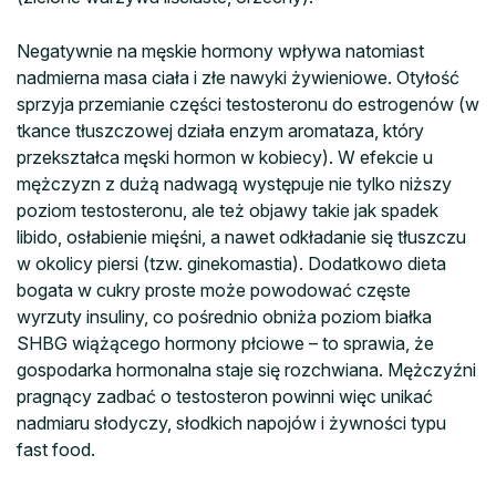
Negatywnie na męskie hormony wpływa natomiast
nadmierna masa ciała i złe nawyki żywieniowe. Otyłość
sprzyja przemianie części testosteronu do estrogenów (w
tkance tłuszczowej działa enzym aromataza, który
przekształca męski hormon w kobiecy). W efekcie u
mężczyzn z dużą nadwagą występuje nie tylko niższy
poziom testosteronu, ale też objawy takie jak spadek
libido, osłabienie mięśni, a nawet odkładanie się tłuszczu
w okolicy piersi (tzw. ginekomastia). Dodatkowo dieta
bogata w cukry proste może powodować częste
wyrzuty insuliny, co pośrednio obniża poziom białka
SHBG wiążącego hormony płciowe – to sprawia, że
gospodarka hormonalna staje się rozchwiana. Mężczyźni
pragnący zadbać o testosteron powinni więc unikać
nadmiaru słodyczy, słodkich napojów i żywności typu
fast food.