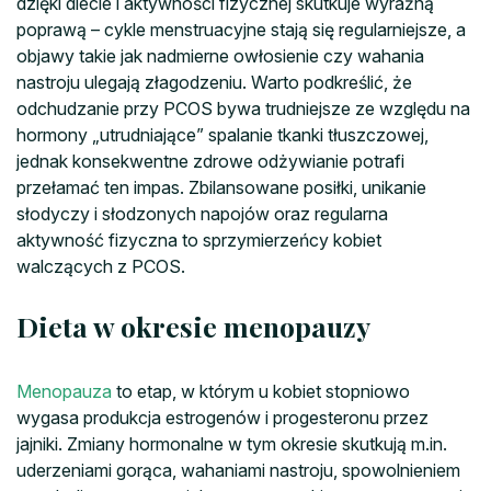
dzięki diecie i aktywności fizycznej skutkuje wyraźną
poprawą – cykle menstruacyjne stają się regularniejsze, a
objawy takie jak nadmierne owłosienie czy wahania
nastroju ulegają złagodzeniu. Warto podkreślić, że
odchudzanie przy PCOS bywa trudniejsze ze względu na
hormony „utrudniające” spalanie tkanki tłuszczowej,
jednak konsekwentne zdrowe odżywianie potrafi
przełamać ten impas. Zbilansowane posiłki, unikanie
słodyczy i słodzonych napojów oraz regularna
aktywność fizyczna to sprzymierzeńcy kobiet
walczących z PCOS.
Dieta w okresie menopauzy
Menopauza
to etap, w którym u kobiet stopniowo
wygasa produkcja estrogenów i progesteronu przez
jajniki. Zmiany hormonalne w tym okresie skutkują m.in.
uderzeniami gorąca, wahaniami nastroju, spowolnieniem