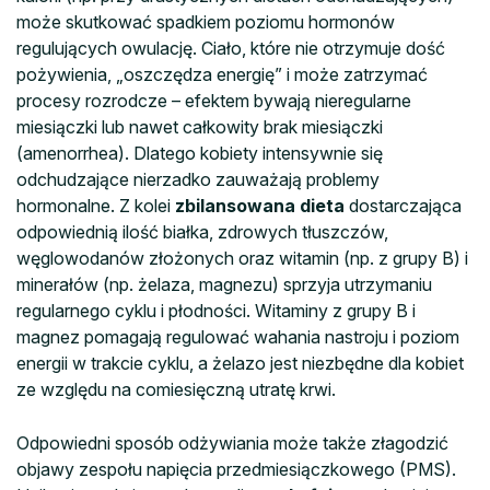
może skutkować spadkiem poziomu hormonów
regulujących owulację. Ciało, które nie otrzymuje dość
pożywienia, „oszczędza energię” i może zatrzymać
procesy rozrodcze – efektem bywają nieregularne
miesiączki lub nawet całkowity brak miesiączki
(amenorrhea). Dlatego kobiety intensywnie się
odchudzające nierzadko zauważają problemy
hormonalne. Z kolei
zbilansowana dieta
dostarczająca
odpowiednią ilość białka, zdrowych tłuszczów,
węglowodanów złożonych oraz witamin (np. z grupy B) i
minerałów (np. żelaza, magnezu) sprzyja utrzymaniu
regularnego cyklu i płodności. Witaminy z grupy B i
magnez pomagają regulować wahania nastroju i poziom
energii w trakcie cyklu, a żelazo jest niezbędne dla kobiet
ze względu na comiesięczną utratę krwi.
Odpowiedni sposób odżywiania może także złagodzić
objawy zespołu napięcia przedmiesiączkowego (PMS).