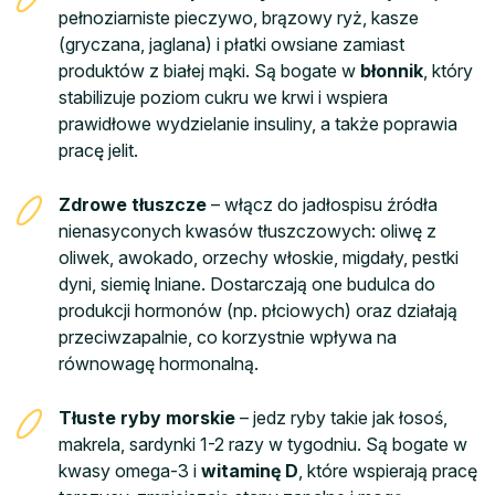
pełnoziarniste pieczywo, brązowy ryż, kasze
(gryczana, jaglana) i płatki owsiane zamiast
produktów z białej mąki. Są bogate w
błonnik
, który
stabilizuje poziom cukru we krwi i wspiera
prawidłowe wydzielanie insuliny, a także poprawia
pracę jelit.
Zdrowe tłuszcze
– włącz do jadłospisu źródła
nienasyconych kwasów tłuszczowych: oliwę z
oliwek, awokado, orzechy włoskie, migdały, pestki
dyni, siemię lniane. Dostarczają one budulca do
produkcji hormonów (np. płciowych) oraz działają
przeciwzapalnie, co korzystnie wpływa na
równowagę hormonalną.
Tłuste ryby morskie
– jedz ryby takie jak łosoś,
makrela, sardynki 1-2 razy w tygodniu. Są bogate w
kwasy omega-3 i
witaminę D
, które wspierają pracę