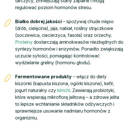
tarczycy, zmniejszają stany zapalne i mogą
regulować poziom hormonów stresu.
Białko dobrej jakości
– spożywaj chude mięso
(drób, cielęcina), jaja, nabiał, rośliny strączkowe
(soczewica, ciecierzyca, fasola) oraz orzechy.
Proteiny
dostarczają aminokwasów niezbędnych do
syntezy hormonów i enzymów. Ponadto zwiększają
uczucie sytości, pomagając kontrolować
wydzielanie greliny (hormonu głodu).
Fermentowane produkty
– włącz do diety
kiszonki (kapusta kiszona, ogórki kiszone), kefir,
jogurt naturalny czy
kimchi
. Zawierają probiotyki,
które wspierają mikroflorę jelitową – a zdrowe jelita
to lepsze wchłanianie składników odżywczych i
sprawniejsze usuwanie nadmiaru hormonów z
organizmu.