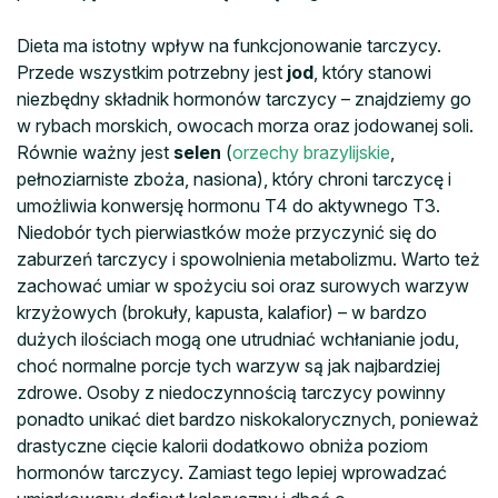
Dieta ma istotny wpływ na funkcjonowanie tarczycy.
Przede wszystkim potrzebny jest
jod
, który stanowi
niezbędny składnik hormonów tarczycy – znajdziemy go
w rybach morskich, owocach morza oraz jodowanej soli.
Równie ważny jest
selen
(
orzechy brazylijskie
,
pełnoziarniste zboża, nasiona), który chroni tarczycę i
umożliwia konwersję hormonu T4 do aktywnego T3.
Niedobór tych pierwiastków może przyczynić się do
zaburzeń tarczycy i spowolnienia metabolizmu. Warto też
zachować umiar w spożyciu soi oraz surowych warzyw
krzyżowych (brokuły, kapusta, kalafior) – w bardzo
dużych ilościach mogą one utrudniać wchłanianie jodu,
choć normalne porcje tych warzyw są jak najbardziej
zdrowe. Osoby z niedoczynnością tarczycy powinny
ponadto unikać diet bardzo niskokalorycznych, ponieważ
drastyczne cięcie kalorii dodatkowo obniża poziom
hormonów tarczycy. Zamiast tego lepiej wprowadzać