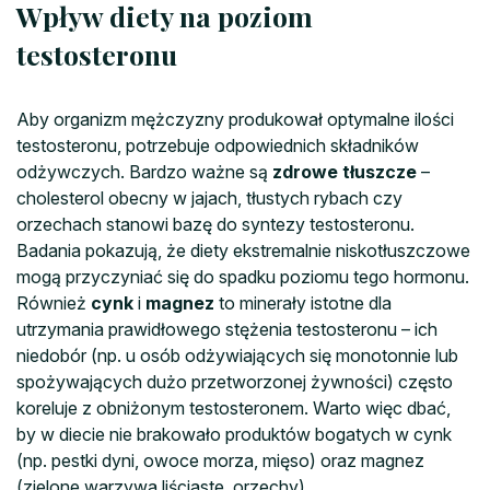
Wpływ diety na poziom
testosteronu
Aby organizm mężczyzny produkował optymalne ilości
testosteronu, potrzebuje odpowiednich składników
odżywczych. Bardzo ważne są
zdrowe tłuszcze
–
cholesterol obecny w jajach, tłustych rybach czy
orzechach stanowi bazę do syntezy testosteronu.
Badania pokazują, że diety ekstremalnie niskotłuszczowe
mogą przyczyniać się do spadku poziomu tego hormonu.
Również
cynk
i
magnez
to minerały istotne dla
utrzymania prawidłowego stężenia testosteronu – ich
niedobór (np. u osób odżywiających się monotonnie lub
spożywających dużo przetworzonej żywności) często
koreluje z obniżonym testosteronem. Warto więc dbać,
by w diecie nie brakowało produktów bogatych w cynk
(np. pestki dyni, owoce morza, mięso) oraz magnez
(zielone warzywa liściaste, orzechy).