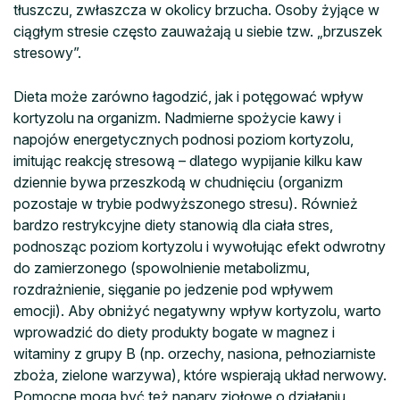
tłuszczu, zwłaszcza w okolicy brzucha. Osoby żyjące w
ciągłym stresie często zauważają u siebie tzw. „brzuszek
stresowy”.
Dieta może zarówno łagodzić, jak i potęgować wpływ
kortyzolu na organizm. Nadmierne spożycie kawy i
napojów energetycznych podnosi poziom kortyzolu,
imitując reakcję stresową – dlatego wypijanie kilku kaw
dziennie bywa przeszkodą w chudnięciu (organizm
pozostaje w trybie podwyższonego stresu). Również
bardzo restrykcyjne diety stanowią dla ciała stres,
podnosząc poziom kortyzolu i wywołując efekt odwrotny
do zamierzonego (spowolnienie metabolizmu,
rozdrażnienie, sięganie po jedzenie pod wpływem
emocji). Aby obniżyć negatywny wpływ kortyzolu, warto
wprowadzić do diety produkty bogate w magnez i
witaminy z grupy B (np. orzechy, nasiona, pełnoziarniste
zboża, zielone warzywa), które wspierają układ nerwowy.
Pomocne mogą być też napary ziołowe o działaniu