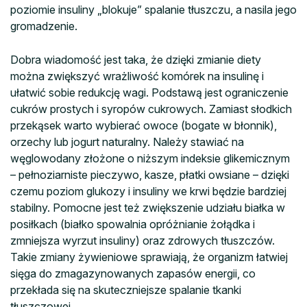
poziomie insuliny „blokuje” spalanie tłuszczu, a nasila jego
gromadzenie.
Dobra wiadomość jest taka, że dzięki zmianie diety
można zwiększyć wrażliwość komórek na insulinę i
ułatwić sobie redukcję wagi. Podstawą jest ograniczenie
cukrów prostych i syropów cukrowych. Zamiast słodkich
przekąsek warto wybierać owoce (bogate w błonnik),
orzechy lub jogurt naturalny. Należy stawiać na
węglowodany złożone o niższym indeksie glikemicznym
– pełnoziarniste pieczywo, kasze, płatki owsiane – dzięki
czemu poziom glukozy i insuliny we krwi będzie bardziej
stabilny. Pomocne jest też zwiększenie udziału białka w
posiłkach (białko spowalnia opróżnianie żołądka i
zmniejsza wyrzut insuliny) oraz zdrowych tłuszczów.
Takie zmiany żywieniowe sprawiają, że organizm łatwiej
sięga do zmagazynowanych zapasów energii, co
przekłada się na skuteczniejsze spalanie tkanki
tłuszczowej.