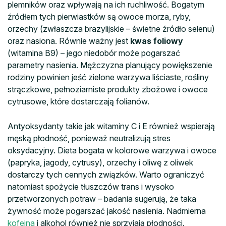
plemników oraz wpływają na ich ruchliwość. Bogatym
źródłem tych pierwiastków są owoce morza, ryby,
orzechy (zwłaszcza brazylijskie – świetne źródło selenu)
oraz nasiona. Równie ważny jest
kwas foliowy
(witamina B9) – jego niedobór może pogarszać
parametry nasienia. Mężczyzna planujący powiększenie
rodziny powinien jeść zielone warzywa liściaste, rośliny
strączkowe, pełnoziarniste produkty zbożowe i owoce
cytrusowe, które dostarczają folianów.
Antyoksydanty takie jak witaminy C i E również wspierają
męską płodność, ponieważ neutralizują stres
oksydacyjny. Dieta bogata w kolorowe warzywa i owoce
(papryka, jagody, cytrusy), orzechy i oliwę z oliwek
dostarczy tych cennych związków. Warto ograniczyć
natomiast spożycie tłuszczów trans i wysoko
przetworzonych potraw – badania sugerują, że taka
żywność może pogarszać jakość nasienia. Nadmierna
kofeina
i alkohol również nie sprzyjają płodności.