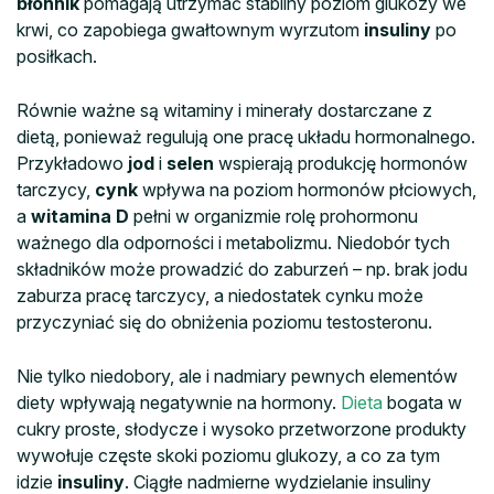
błonnik
pomagają utrzymać stabilny poziom glukozy we
krwi, co zapobiega gwałtownym wyrzutom
insuliny
po
posiłkach.
Równie ważne są witaminy i minerały dostarczane z
dietą, ponieważ regulują one pracę układu hormonalnego.
Przykładowo
jod
i
selen
wspierają produkcję hormonów
tarczycy,
cynk
wpływa na poziom hormonów płciowych,
a
witamina D
pełni w organizmie rolę prohormonu
ważnego dla odporności i metabolizmu. Niedobór tych
składników może prowadzić do zaburzeń – np. brak jodu
zaburza pracę tarczycy, a niedostatek cynku może
przyczyniać się do obniżenia poziomu testosteronu.
Nie tylko niedobory, ale i nadmiary pewnych elementów
diety wpływają negatywnie na hormony.
Dieta
bogata w
cukry proste, słodycze i wysoko przetworzone produkty
wywołuje częste skoki poziomu glukozy, a co za tym
idzie
insuliny
. Ciągłe nadmierne wydzielanie insuliny