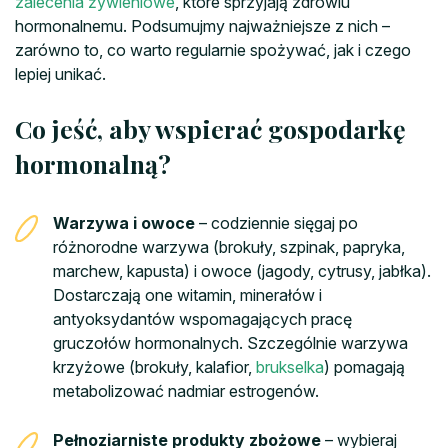
zalecenia żywieniowe
, które sprzyjają zdrowiu
hormonalnemu. Podsumujmy najważniejsze z nich –
zarówno to, co warto regularnie spożywać, jak i czego
lepiej unikać.
Co jeść, aby wspierać gospodarkę
hormonalną?
Warzywa i owoce
– codziennie sięgaj po
różnorodne warzywa (brokuły, szpinak, papryka,
marchew, kapusta) i owoce (jagody, cytrusy, jabłka).
Dostarczają one witamin, minerałów i
antyoksydantów wspomagających pracę
gruczołów hormonalnych. Szczególnie warzywa
krzyżowe (brokuły, kalafior,
brukselka
) pomagają
metabolizować nadmiar estrogenów.
Pełnoziarniste produkty zbożowe
– wybieraj