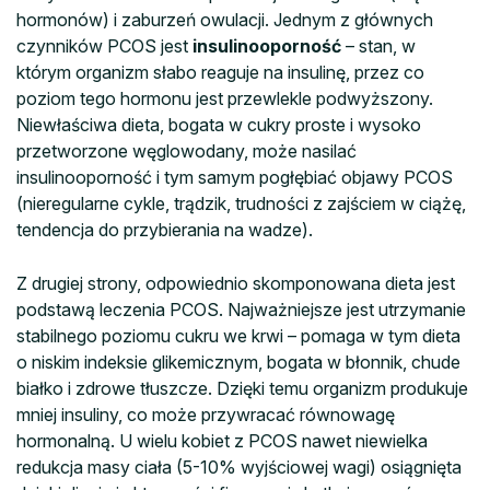
hormonów) i zaburzeń owulacji. Jednym z głównych
czynników PCOS jest
insulinooporność
– stan, w
którym organizm słabo reaguje na insulinę, przez co
poziom tego hormonu jest przewlekle podwyższony.
Niewłaściwa dieta, bogata w cukry proste i wysoko
przetworzone węglowodany, może nasilać
insulinooporność i tym samym pogłębiać objawy PCOS
(nieregularne cykle, trądzik, trudności z zajściem w ciążę,
tendencja do przybierania na wadze).
Z drugiej strony, odpowiednio skomponowana dieta jest
podstawą leczenia PCOS. Najważniejsze jest utrzymanie
stabilnego poziomu cukru we krwi – pomaga w tym dieta
o niskim indeksie glikemicznym, bogata w błonnik, chude
białko i zdrowe tłuszcze. Dzięki temu organizm produkuje
mniej insuliny, co może przywracać równowagę
hormonalną. U wielu kobiet z PCOS nawet niewielka
redukcja masy ciała (5-10% wyjściowej wagi) osiągnięta