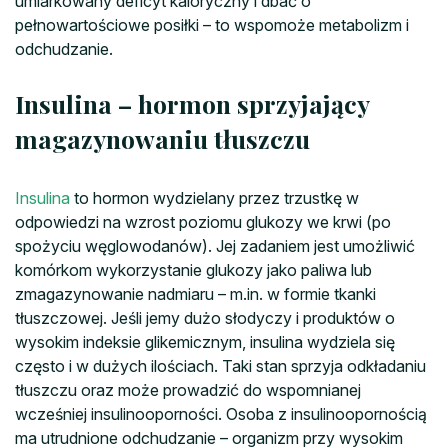
umiarkowany deficyt kaloryczny i dbać o
pełnowartościowe posiłki – to wspomoże metabolizm i
odchudzanie.
Insulina – hormon sprzyjający
magazynowaniu tłuszczu
Insulina
to hormon wydzielany przez trzustkę w
odpowiedzi na wzrost poziomu glukozy we krwi (po
spożyciu węglowodanów). Jej zadaniem jest umożliwić
komórkom wykorzystanie glukozy jako paliwa lub
zmagazynowanie nadmiaru – m.in. w formie tkanki
tłuszczowej. Jeśli jemy dużo słodyczy i produktów o
wysokim indeksie glikemicznym, insulina wydziela się
często i w dużych ilościach. Taki stan sprzyja odkładaniu
tłuszczu oraz może prowadzić do wspomnianej
wcześniej insulinooporności. Osoba z insulinoopornością
ma utrudnione odchudzanie – organizm przy wysokim