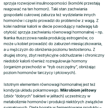
sprzyja rozwojowi insulinooporności (komórki przestają
reagować na ten hormon). Taki stan zachwiania
gospodarki cukrowej zaburza też wydzielanie innych
hormonów i często prowadzi do problemów z wagą. Z
kolei nadmiar kalorii w diecie powodujący nadwagę lub
otyłość sprzyja zachwianiu równowagi hormonalnej – np.
tkanka tłuszczowa nasila produkcję estrogenów, co
może u kobiet prowadzić do zaburzeń miesiączkowania,
a u mężczyzn do obniżenia poziomu testosteronu. Z
drugiej strony, zbyt restrykcyjne odchudzanie i chroniczny
niedobór kalorii również rozregulowuje hormony
(organizm przechodzi w “tryb oszczędny”, obniżając
poziom hormonów tarczycy i płciowych).
Istotnym elementem równowagi hormonalnej jest też
kondycja układu pokarmowego.
Mikrobiom jelitowy
(zbiór “dobrych” bakterii w jelitach) uczestniczy w
metabolizmie hormonów i produkcji niektórych związków
sygnałowych. Dieta bogata w fermentowane produkty –