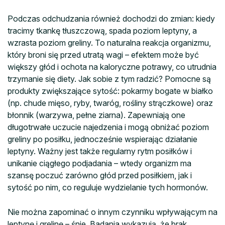
Podczas odchudzania również dochodzi do zmian: kiedy
tracimy tkankę tłuszczową, spada poziom leptyny, a
wzrasta poziom greliny. To naturalna reakcja organizmu,
który broni się przed utratą wagi – efektem może być
większy głód i ochota na kaloryczne potrawy, co utrudnia
trzymanie się diety. Jak sobie z tym radzić? Pomocne są
produkty zwiększające sytość: pokarmy bogate w białko
(np. chude mięso, ryby, twaróg, rośliny strączkowe) oraz
błonnik (warzywa, pełne ziarna). Zapewniają one
długotrwałe uczucie najedzenia i mogą obniżać poziom
greliny po posiłku, jednocześnie wspierając działanie
leptyny. Ważny jest także regularny rytm posiłków i
unikanie ciągłego podjadania – wtedy organizm ma
szansę poczuć zarówno głód przed posiłkiem, jak i
sytość po nim, co reguluje wydzielanie tych hormonów.
Nie można zapominać o innym czynniku wpływającym na
leptynę i grelinę – śnie. Badania wykazują, że brak