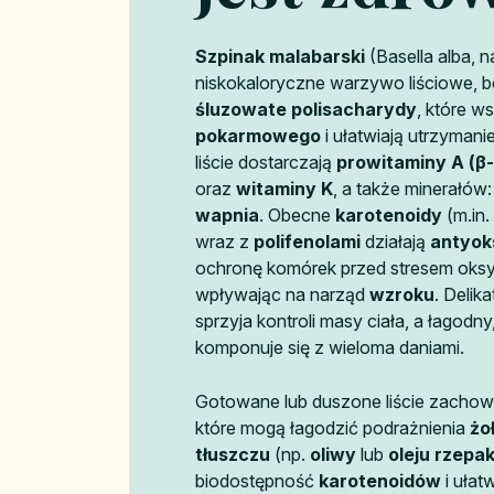
Szpinak malabarski
(Basella alba,
niskokaloryczne warzywo liściowe, 
śluzowate polisacharydy
, które w
pokarmowego
i ułatwiają utrzymani
liście dostarczają
prowitaminy A (β
oraz
witaminy K
, a także minerałów
wapnia
. Obecne
karotenoidy
(m.in.
wraz z
polifenolami
działają
antyok
ochronę komórek przed stresem oksy
wpływając na narząd
wzroku
. Delik
sprzyja kontroli masy ciała, a łagodn
komponuje się z wieloma daniami.
Gotowane lub duszone liście zacho
które mogą łagodzić podrażnienia
żo
tłuszczu
(np.
oliwy
lub
oleju rzep
biodostępność
karotenoidów
i ułat