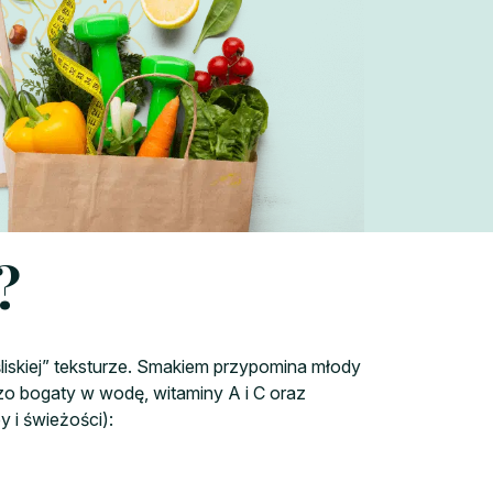
?
„śliskiej” teksturze. Smakiem przypomina młody
dzo bogaty w wodę, witaminy A i C oraz
y i świeżości):