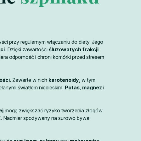
yści przy regularnym włączaniu do diety. Jego
ci
. Dzięki zawartości
śluzowatych frakcji
era odporność i chroni komórki przed stresem
ości
. Zawarte w nich
karotenoidy
, w tym
łanymi światłem niebieskim.
Potas
,
magnez
i
ej
mogą zwiększać ryzyko tworzenia złogów.
K
. Nadmiar spożywany na surowo bywa