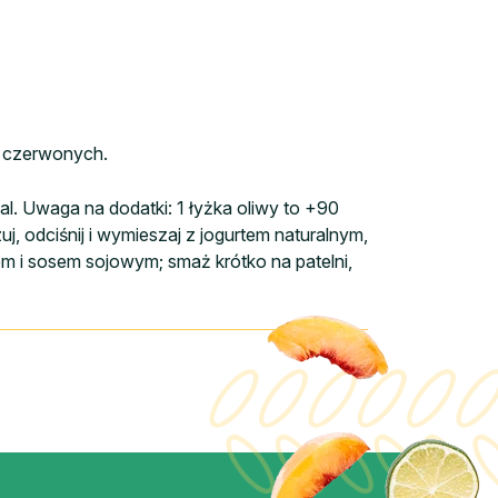
ch czerwonych.
cal. Uwaga na dodatki: 1 łyżka oliwy to +90
j, odciśnij i wymieszaj z jogurtem naturalnym,
rem i sosem sojowym; smaż krótko na patelni,