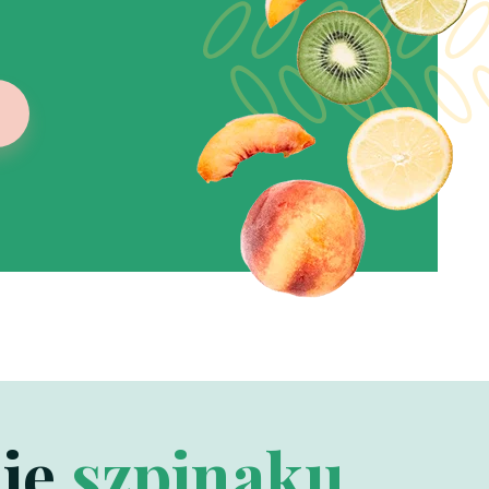
nie
szpinaku