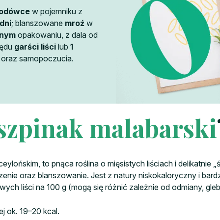
lodówce
w pojemniku z
dni
; blanszowane
mroź
w
lnym
opakowaniu, z dala od
rzędu
garści liści
lub
1
u oraz samopoczucia.
szpinak malabarski
eylońskim, to pnąca roślina o mięsistych liściach i delikatnie 
szenie oraz blanszowanie. Jest z natury niskokaloryczny i bar
owych liści na 100 g (mogą się różnić zależnie od odmiany, gleb
ej ok. 19–20 kcal.