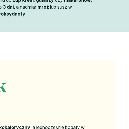
niu do
zup krem
,
gulaszy
czy
makaronów
.
o
3 dni
, a nadmiar
mroź
lub susz w
yoksydanty
.
k
skokaloryczny
, a jednocześnie bogaty w