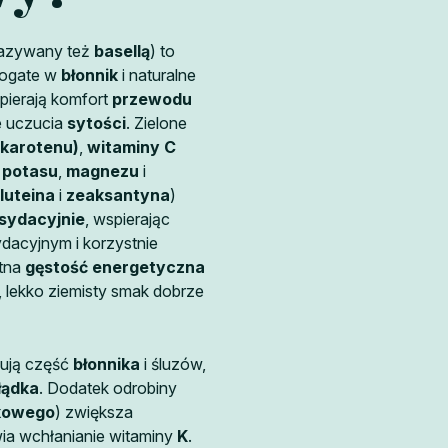
 nazywany też
basellą
) to
bogate w
błonnik
i naturalne
spierają komfort
przewodu
e uczucia
sytości
. Zielone
-karotenu)
,
witaminy C
:
potasu
,
magnezu
i
luteina
i
zeaksantyna
)
sydacyjnie
, wspierając
dacyjnym i korzystnie
atna
gęstość energetyczna
y, lekko ziemisty smak dobrze
wują część
błonnika
i śluzów,
łądka
. Dodatek odrobiny
akowego
) zwiększa
wia wchłanianie witaminy
K
.