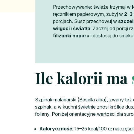
Przechowywanie: świeże trzymaj w
ręcznikiem papierowym, zużyj w
2–3 
porcjach. Susz przechowuj w
szcze
wilgoci
i
światła
. Zacznij od porcji 
filiżanki naparu
i dostosuj do smak
Ile kalorii ma
Szpinak malabarski (Basella alba), zwany też c
szpinak, a w kuchni świetnie znosi krótkie du
foliany. Poniżej orientacyjne wartości dla sur
Kaloryczność
: 15–25 kcal/100 g; najczęści