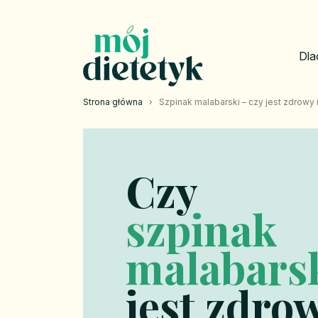
Dla
Strona główna
›
Szpinak malabarski – czy jest zdrowy 
Czy
szpinak
malabars
jest zdro