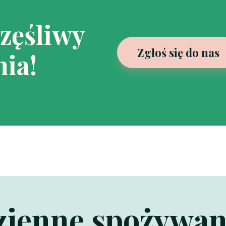
częśliwy
Zgłoś się do nas
ia!
dzienne spożywa