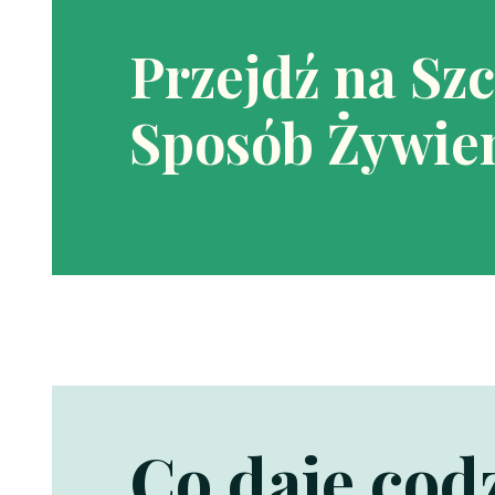
Przejdź na Sz
Sposób Żywien
Co daje co