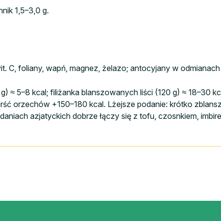
nnik 1,5–3,0 g.
 wit. C, foliany, wapń, magnez, żelazo; antocyjany w odmiana
g) ≈ 5–8 kcal; filiżanka blanszowanych liści (120 g) ≈ 18–30 k
rść orzechów +150–180 kcal. Lżejsze podanie: krótko zblanszu
W daniach azjatyckich dobrze łączy się z tofu, czosnkiem, imbi