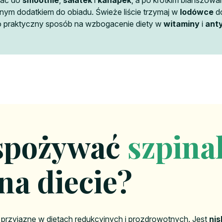
wać do
smoothie
,
sałatek
i
kanapek
, a po krótkim blanszowa
ym dodatkiem do obiadu. Świeże liście trzymaj w
lodówce
d
to praktyczny sposób na wzbogacenie diety w
witaminy
i
ant
spożywać
szpina
na diecie?
rzyjazne w dietach redukcyjnych i prozdrowotnych. Jest
ni