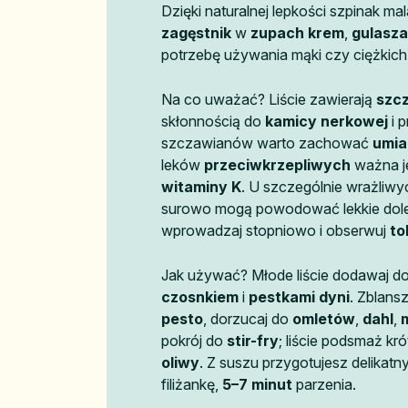
Dzięki naturalnej lepkości szpinak mal
zagęstnik
w
zupach krem
,
gulasz
potrzebę używania mąki czy ciężkic
Na co uważać? Liście zawierają
szc
skłonnością do
kamicy nerkowej
i p
szczawianów warto zachować
umia
leków
przeciwkrzepliwych
ważna je
witaminy K
. U szczególnie wrażliwy
surowo mogą powodować lekkie dol
wprowadzaj stopniowo i obserwuj
to
Jak używać? Młode liście dodawaj d
czosnkiem
i
pestkami dyni
. Zblans
pesto
, dorzucaj do
omletów
,
dahl
,
pokrój do
stir-fry
; liście podsmaż kr
oliwy
. Z suszu przygotujesz delikatn
filiżankę,
5–7 minut
parzenia.