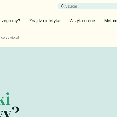
czego my?
Znajdź dietetyka
Wizyta online
Metam
i co zawiera?
ki
wy?