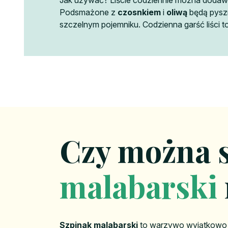
Jak używać? Liście codziennie można doda
Podsmażone z
czosnkiem
i
oliwą
będą pyszn
szczelnym pojemniku. Codzienna garść liści 
Czy można 
malabarski
Szpinak malabarski
to warzywo wyjątkowo p