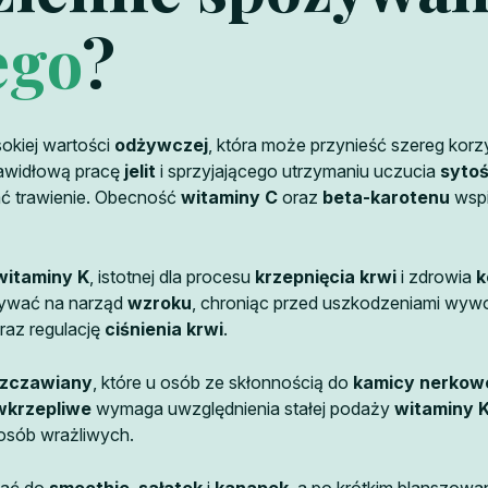
ego
?
sokiej wartości
odżywczej
, która może przynieść szereg korz
rawidłową pracę
jelit
i sprzyjającego utrzymaniu uczucia
sytoś
ać trawienie. Obecność
witaminy C
oraz
beta-karotenu
wspi
witaminy K
, istotnej dla procesu
krzepnięcia krwi
i zdrowia
k
ływać na narząd
wzroku
, chroniąc przed uszkodzeniami wywo
raz regulację
ciśnienia krwi
.
zczawiany
, które u osób ze skłonnością do
kamicy nerkow
wkrzepliwe
wymaga uwzględnienia stałej podaży
witaminy 
osób wrażliwych.