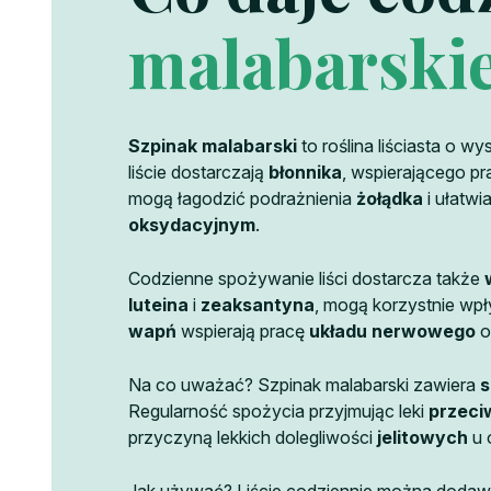
malabarski
Szpinak malabarski
to roślina liściasta o wy
liście dostarczają
błonnika
, wspierającego p
mogą łagodzić podrażnienia
żołądka
i ułatwi
oksydacyjnym
.
Codzienne spożywanie liści dostarcza także
luteina
i
zeaksantyna
, mogą korzystnie wp
wapń
wspierają pracę
układu nerwowego
o
Na co uważać? Szpinak malabarski zawiera
s
Regularność spożycia przyjmując leki
przeci
przyczyną lekkich dolegliwości
jelitowych
u 