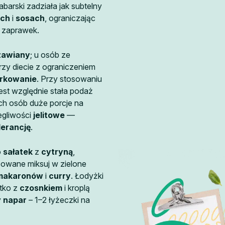
abarski zadziała jak subtelny
ach
i
sosach
, ograniczając
h zaprawek.
zawiany
; u osób ze
rzy diecie z ograniczeniem
rkowanie
. Przy stosowaniu
st względnie stała podaż
ch osób duże porcje na
egliwości
jelitowe
—
lerancję
.
o
sałatek
z
cytryną
,
zowane miksuj w zielone
makaronów
i
curry
. Łodyżki
ótko z
czosnkiem
i kroplą
y
napar
– 1–2 łyżeczki na