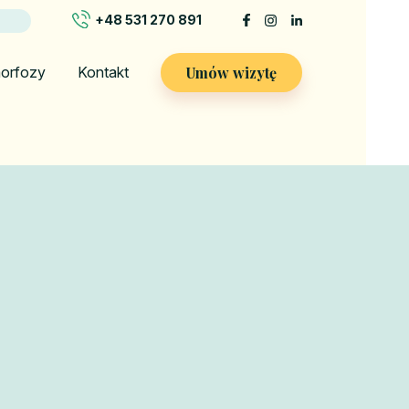
+48 531 270 891
Umów wizytę
orfozy
Kontakt