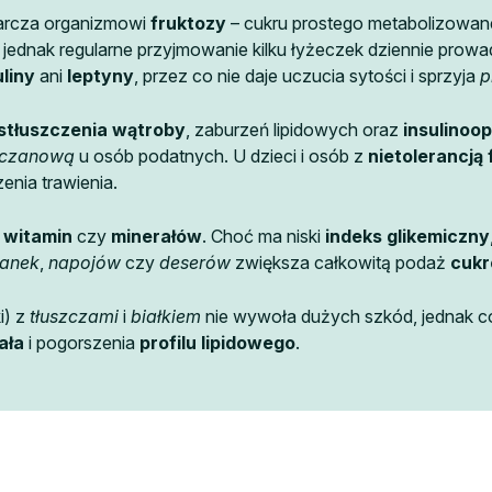
arcza organizmowi
fruktozy
– cukru prostego metabolizowa
dnak regularne przyjmowanie kilku łyżeczek dziennie prowa
uliny
ani
leptyny
, przez co nie daje uczucia sytości i sprzyja
p
stłuszczenia wątroby
, zaburzeń lipidowych oraz
insulinoo
oczanową
u osób podatnych. U dzieci i osób z
nietolerancją
zenia trawienia.
i
witamin
czy
minerałów
. Choć ma niski
indeks glikemiczny
anek
,
napojów
czy
deserów
zwiększa całkowitą podaż
cukr
i) z
tłuszczami
i
białkiem
nie wywoła dużych szkód, jednak 
ała
i pogorszenia
profilu lipidowego
.