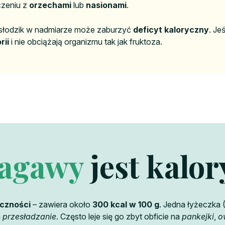
ączeniu z
orzechami
lub
nasionami
.
” słodzik w nadmiarze może zaburzyć
deficyt kaloryczny
. Je
rii
i nie obciążają organizmu tak jak fruktoza.
 agawy
jest kalo
yczności
– zawiera około
300 kcal w 100 g
. Jedna łyżeczka 
a
przesładzanie
. Często leje się go zbyt obficie na
pankejki
,
o