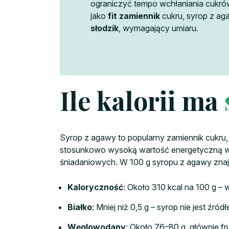
ograniczyć tempo wchłaniania cukr
jako
fit zamiennik
cukru, syrop z ag
słodzik
, wymagający umiaru.
Ile kalorii ma
Syrop z agawy to popularny zamiennik cukru,
stosunkowo wysoką wartość energetyczną wy
śniadaniowych. W 100 g syropu z agawy zna
Kaloryczność
: Około 310 kcal na 100 g – 
Białko
: Mniej niż 0,5 g – syrop nie jest źródł
Węglowodany
: Około 76–80 g, głównie fr