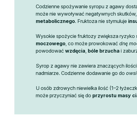
Codzienne spożywanie syropu z agawy dost
może nie wywoływać negatywnych skutków, je
metabolicznego
. Fruktoza nie stymuluje
ins
Wysokie spożycie fruktozy zwiększa ryzyko
moczowego
, co może prowokować
dnę m
powodować
wzdęcia
,
bóle brzucha
i zabur
Syrop z agawy nie zawiera znaczących ilośc
nadmiarze. Codzienne dodawanie go do
owsi
U osób zdrowych niewielka ilość (1–2 łyżeczk
może przyczyniać się do
przyrostu masy ci