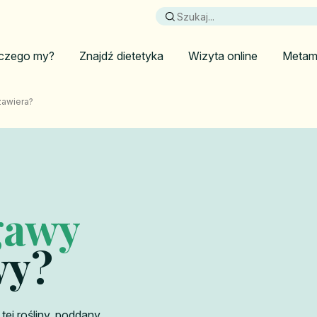
czego my?
Znajdź dietetyka
Wizyta online
Metam
zawiera?
gawy
wy?
tej rośliny, poddany