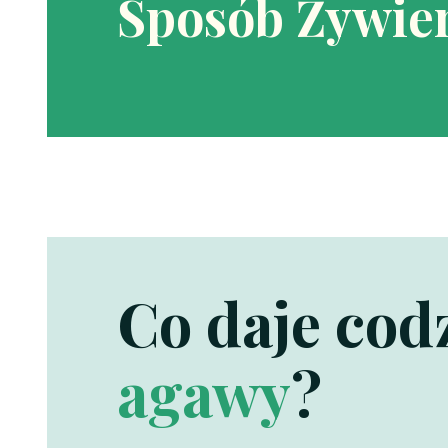
Sposób Żywien
Co daje co
agawy
?