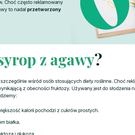
ów. Choć często reklamowany
awy to nadal
przetworzony
syrop z agawy
?
 szczególnie wśród osób stosujących diety roślinne. Choć r
nikającą z obecności fruktozy. Używany jest do słodzenia 
jdziemy:
większość kalorii pochodzi z cukrów prostych.
em białka.
uktoza i glukoza.