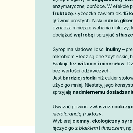
enzymatycznej obróbce. W efekcie po
fruktozę
. Łyżeczka zawiera ok.
15 k
głównie prostych. Niski
indeks glike
oznacza mniejsze wahania glukozy, 
obciążać
wątrobę
i sprzyjać
stłusz
Syrop ma śladowe ilości
inuliny
– pre
mikrobiom – lecz są one zbyt niskie, b
Brakuje też
witamin i minerałów
. D
bez wartości odżywczych.
Jest
bardziej słodki
niż cukier stoło
użyć go mniej. Niestety, jego konsys
sprzyjają
nadmiernemu dosładzani
Uważać powinni zwłaszcza
cukrzy
nietolerancją fruktozy
.
Wybieraj
ciemny, ekologiczny syro
łączyć go z
białkiem
i
tłuszczem
, np