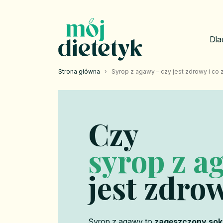
Dla
Strona główna
›
Syrop z agawy – czy jest zdrowy i co 
Czy
syrop z a
jest zdro
Syrop z agawy to
zagęszczony sok