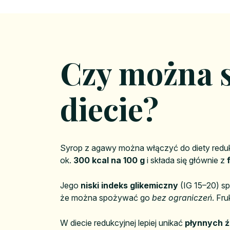
Czy można 
diecie?
Syrop z agawy można włączyć do diety redukc
ok.
300 kcal na 100 g
i składa się głównie z
Jego
niski indeks glikemiczny
(IG 15–20) sp
że można spożywać go
bez ograniczeń
. Fr
W diecie redukcyjnej lepiej unikać
płynnych źr