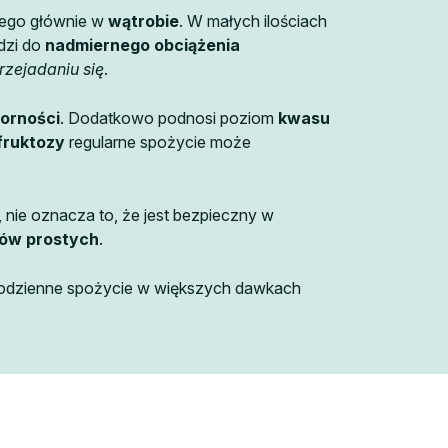
nego głównie w
wątrobie
. W małych ilościach
dzi do
nadmiernego obciążenia
rzejadaniu się
.
porności
. Dodatkowo podnosi poziom
kwasu
 fruktozy
regularne spożycie może
, nie oznacza to, że jest bezpieczny w
ów prostych
.
codzienne spożycie w większych dawkach