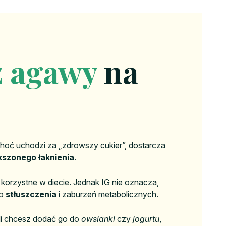
z agawy
na
Choć uchodzi za „zdrowszy cukier”, dostarcza
kszonego łaknienia
.
korzystne w diecie. Jednak IG nie oznacza,
do
stłuszczenia
i zaburzeń metabolicznych.
śli chcesz dodać go do
owsianki
czy
jogurtu
,