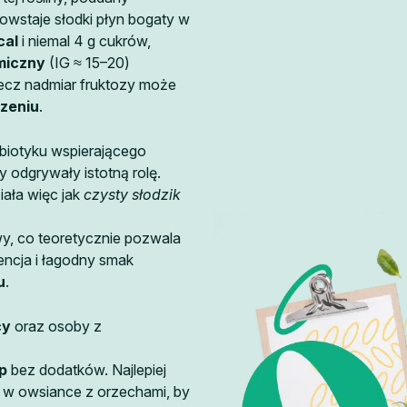
wstaje słodki płyn bogaty w
cal
i niemal 4 g cukrów,
miczny
(IG ≈ 15–20)
lecz nadmiar fruktozy może
czeniu
.
biotyku wspierającego
y odgrywały istotną rolę.
ziała więc jak
czysty słodzik
wy, co teoretycznie pozwala
tencja i łagodny smak
u
.
cy
oraz osoby z
p
bez dodatków. Najlepiej
. w owsiance z orzechami, by