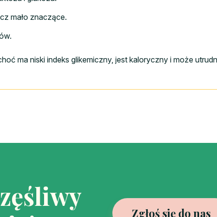
 lecz mało znaczące.
zów.
ć ma niski indeks glikemiczny, jest kaloryczny i może utrud
częśliwy
Zgłoś się do nas