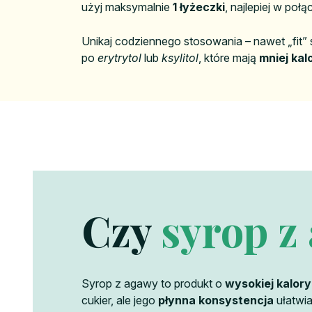
użyj maksymalnie
1 łyżeczki
, najlepiej w poł
Unikaj codziennego stosowania – nawet „fit
po
erytrytol
lub
ksylitol
, które mają
mniej kalo
Czy
syrop z
Syrop z agawy to produkt o
wysokiej kalor
cukier, ale jego
płynna konsystencja
ułatwi