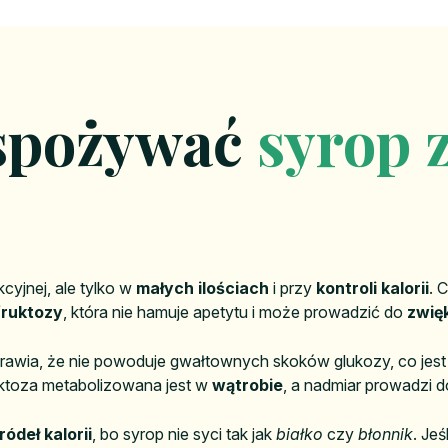
spożywać
syrop 
yjnej, ale tylko w
małych ilościach
i przy
kontroli kalorii
. 
fruktozy
, która nie hamuje apetytu i może prowadzić do
zwię
rawia, że nie powoduje gwałtownych skoków glukozy, co jest 
uktoza metabolizowana jest w
wątrobie
, a nadmiar prowadzi 
ódeł kalorii
, bo syrop nie syci tak jak
białko
czy
błonnik
. Je