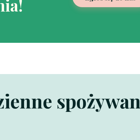
ia!
dzienne spożywa