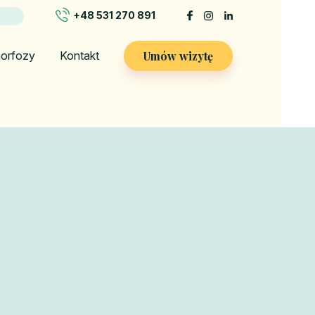
+48 531 270 891
Umów wizytę
orfozy
Kontakt