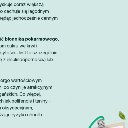
yskuje coraz większą
go cechuje się łagodnym
, będąc jednocześnie cennym
ość
błonnika pokarmowego
,
iom cukru we krwi i
sytości. Jest to szczególnie
ę z insulinoopornością lub
sorgo wartościowym
 co czyni je atrakcyjnym
gańskich. Co więcej,
ch jak polifenole i taniny –
m oksydacyjnym,
iżając ryzyko chorób