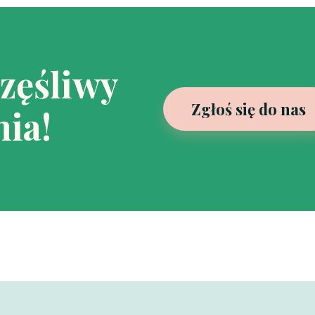
częśliwy
Zgłoś się do nas
ia!