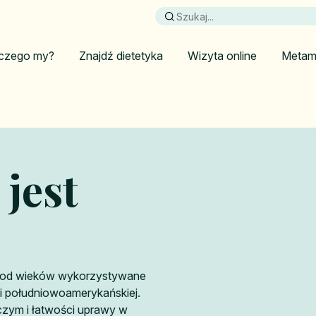
czego my?
Znajdź dietetyka
Wizyta online
Metam
jest
e od wieków wykorzystywane
j i południowoamerykańskiej.
zym i łatwości uprawy w