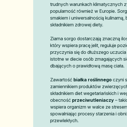
trudnych warunkach klimatycznych z
popularność również w Europie. Sor
smakiem i uniwersalnością kulinarną
składnikiem zdrowej diety.
Ziarna sorgo dostarczają znaczną il
który wspiera pracę jelit, reguluje poz
przyczynia się do dłuższego uczucia 
istotne w diecie osób zmagających si
dbających o prawidłową masę ciała.
Zawartość
białka roślinnego
czyni 
zamiennikiem produktów zwierzęcych,
składnikiem diet wegetariańskich i we
obecność
przeciwutleniaczy
– taki
wspiera organizm w walce ze strese
spowalniając procesy starzenia i obn
przewlekłych.