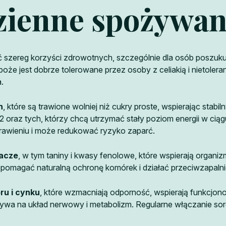
dzienne spożywa
zereg korzyści zdrowotnych, szczególnie dla osób poszukują
 jest dobrze tolerowane przez osoby z celiakią i nietoleran
.
h
, które są trawione wolniej niż cukry proste, wspierając stab
2 oraz tych, którzy chcą utrzymać stały poziom energii w ciąg
rawieniu i może redukować ryzyko zaparć.
iacze
, w tym taniny i kwasy fenolowe, które wspierają organ
omagać naturalną ochronę komórek i działać przeciwzapalni
ru i cynku
, które wzmacniają odporność, wspierają funkcjon
ywa na układ nerwowy i metabolizm. Regularne włączanie so