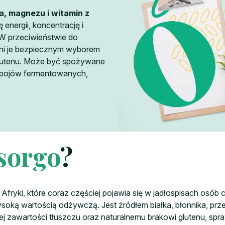
a, magnezu i witamin z
 energii, koncentrację i
W przeciwieństwie do
zyni je bezpiecznym wyborem
ą glutenu. Może być spożywane
napojów fermentowanych,
sorgo
?
ryki, które coraz częściej pojawia się w jadłospisach osób
ysoką wartością odżywczą. Jest źródłem białka, błonnika, prz
kiej zawartości tłuszczu oraz naturalnemu brakowi glutenu, spra