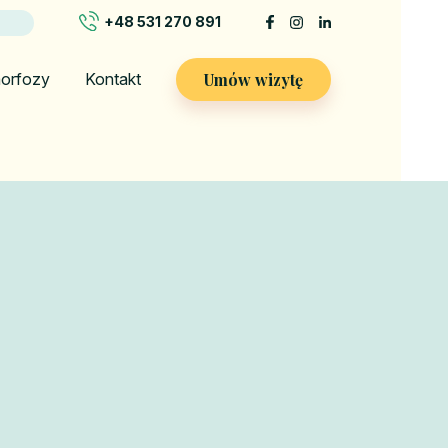
+48 531 270 891
Umów wizytę
orfozy
Kontakt