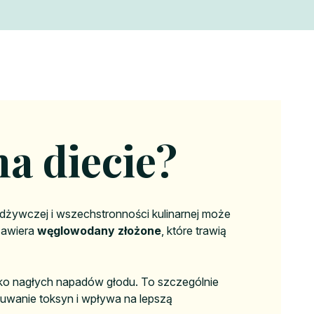
a diecie?
i odżywczej i wszechstronności kulinarnej może
Zawiera
węglowodany złożone
, które trawią
yzyko nagłych napadów głodu. To szczególnie
suwanie toksyn i wpływa na lepszą