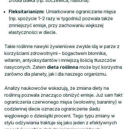
źródła białka (np. soczewica, nasiona).
Fleksitarianizm:
Umiarkowane ograniczanie mięsa
(np. spożycie 1–2 razy w tygodniu) pozwala także
zmniejszyć emisje, przy zachowaniu większej
elastyczności w diecie.
Takie roślinne nawyki żywieniowe zwykle idą w parze z
korzyściami zdrowotnymi – bogactwem błonnika,
witamin, antyoksydantów i mniejszą ilością tłuszczów
nasyconych. Zatem
dieta roślinna
może być korzystna
zarówno dla planety, jak i dla naszego organizmu.
Analizy naukowców wskazują, że zmiana diety na
roślinną pozwala znacząco obniżyć emisje. Już sam fakt
ograniczenia czerwonego mięsa (wołowiny, baraniny) w
codziennej diecie oznacza ograniczenie śladu
węglowego o dziesiątki procent. Tego typu zmiany w
stylu odżywiania traktuje się jako jeden z efektywnych