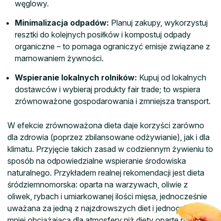
węglowy.
Minimalizacja odpadów:
Planuj zakupy, wykorzystuj
resztki do kolejnych posiłków i kompostuj odpady
organiczne – to pomaga ograniczyć emisje związane z
marnowaniem żywności.
Wspieranie lokalnych rolników:
Kupuj od lokalnych
dostawców i wybieraj produkty fair trade; to wspiera
zrównoważone gospodarowania i zmniejsza transport.
W efekcie zrównoważona dieta daje korzyści zarówno
dla zdrowia (poprzez zbilansowane odżywianie), jak i dla
klimatu. Przyjęcie takich zasad w codziennym żywieniu to
sposób na odpowiedzialne wspieranie środowiska
naturalnego. Przykładem realnej rekomendacji jest dieta
śródziemnomorska: oparta na warzywach, oliwie z
oliwek, rybach i umiarkowanej ilości mięsa, jednocześnie
uważana za jedną z najzdrowszych diet i jednocześnie
mniej obciążającą dla atmosfery niż diety oparte na