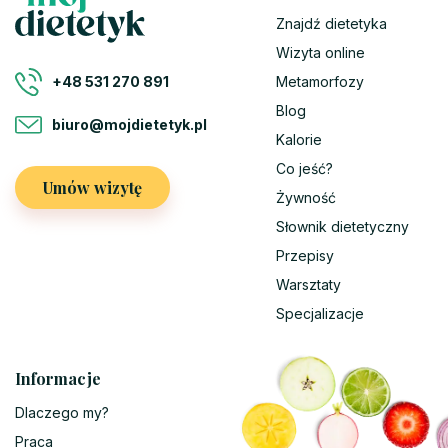
Znajdź dietetyka
Wizyta online
Metamorfozy
+48 531 270 891
Blog
biuro@mojdietetyk.pl
Kalorie
Co jeść?
Umów wizytę
Żywność
Słownik dietetyczny
Przepisy
Warsztaty
Specjalizacje
Informacje
Dlaczego my?
Praca