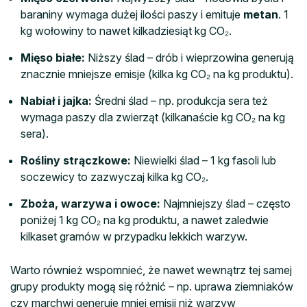
baraniny wymaga dużej ilości paszy i emituje
metan
. 1
kg wołowiny to nawet kilkadziesiąt kg CO₂.
Mięso białe:
Niższy ślad – drób i wieprzowina generują
znacznie mniejsze emisje (kilka kg CO₂ na kg produktu).
Nabiał i jajka:
Średni ślad – np. produkcja sera też
wymaga paszy dla zwierząt (kilkanaście kg CO₂ na kg
sera).
Rośliny strączkowe:
Niewielki ślad – 1 kg fasoli lub
soczewicy to zazwyczaj kilka kg CO₂.
Zboża, warzywa i owoce:
Najmniejszy ślad – często
poniżej 1 kg CO₂ na kg produktu, a nawet zaledwie
kilkaset gramów w przypadku lekkich warzyw.
Warto również wspomnieć, że nawet wewnątrz tej samej
grupy produkty mogą się różnić – np. uprawa ziemniaków
czy marchwi generuje mniej emisji niż warzyw