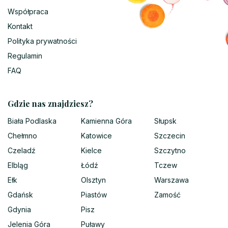
Współpraca
Kontakt
Polityka prywatności
Regulamin
FAQ
Gdzie nas znajdziesz?
Biała Podlaska
Kamienna Góra
Słupsk
Chełmno
Katowice
Szczecin
Czeladź
Kielce
Szczytno
Elbląg
Łódź
Tczew
Ełk
Olsztyn
Warszawa
Gdańsk
Piastów
Zamość
Gdynia
Pisz
Jelenia Góra
Puławy