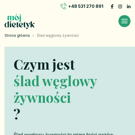
+48 531 270 891
Strona główna
›
Ślad węglowy żywności
Czym jest
ślad węglowy
żywności
?
Ślad węglowy żywności to miara ilości gazów