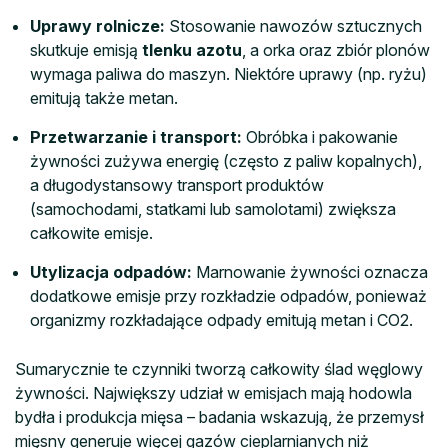
Uprawy rolnicze:
Stosowanie nawozów sztucznych
skutkuje emisją
tlenku azotu
, a orka oraz zbiór plonów
wymaga paliwa do maszyn. Niektóre uprawy (np. ryżu)
emitują także metan.
Przetwarzanie i transport:
Obróbka i pakowanie
żywności zużywa energię (często z paliw kopalnych),
a długodystansowy transport produktów
(samochodami, statkami lub samolotami) zwiększa
całkowite emisje.
Utylizacja odpadów:
Marnowanie żywności oznacza
dodatkowe emisje przy rozkładzie odpadów, ponieważ
organizmy rozkładające odpady emitują metan i CO2.
Sumarycznie te czynniki tworzą całkowity ślad węglowy
żywności. Największy udział w emisjach mają hodowla
bydła i produkcja mięsa – badania wskazują, że przemysł
mięsny generuje więcej gazów cieplarnianych niż