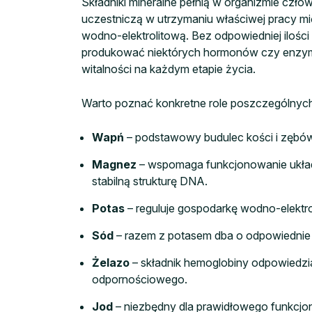
Składniki mineralne pełnią w organizmie czło
uczestniczą w utrzymaniu właściwej pracy 
wodno-elektrolitową. Bez odpowiedniej iloś
produkować niektórych hormonów czy enzymó
witalności na każdym etapie życia.
Warto poznać konkretne role poszczególnych 
Wapń
– podstawowy budulec kości i zębów,
Magnez
– wspomaga funkcjonowanie układ
stabilną strukturę DNA.
Potas
– reguluje gospodarkę wodno-elektro
Sód
– razem z potasem dba o odpowiednie 
Żelazo
– składnik hemoglobiny odpowiedzia
odpornościowego.
Jod
– niezbędny dla prawidłowego funkcjo