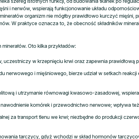
wieka szereg istotnych funkcji, od budowania tkanek po regul
mięśni i nerwów, wspierają funkcjonowanie układu odpornoś
ci minerałów organizm nie mógłby prawidłowo kurczyć mięśni,
w. W praktyce oznacza to, że obecność składników mineraln
minerałów. Oto kilka przykładów:
 uczestniczy w krzepnięciu krwi oraz zapewnia prawidłową pra
u nerwowego i mięśniowego, bierze udział w setkach reakc
litową i utrzymanie równowagi kwasowo-zasadowej, wspiera pr
nawodnienie komórek i przewodnictwo nerwowe; wpływa też na
lnej za transport tlenu we krwi; niezbędne do produkcji czer
nowania tarczycy, gdyż wchodzi w skład hormonów tarczycow