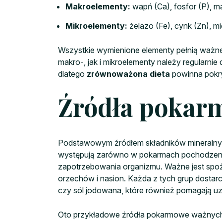
Makroelementy:
wapń (Ca), fosfor (P), ma
Mikroelementy:
żelazo (Fe), cynk (Zn), mie
Wszystkie wymienione elementy pełnią ważne
makro-, jak i mikroelementy należy regularni
dlatego
zrównoważona dieta
powinna pokry
Źródła poka
Podstawowym źródłem składników mineralny
występują zarówno w pokarmach pochodzenia r
zapotrzebowania organizmu. Ważne jest spo
orzechów i nasion. Każda z tych grup dostarc
czy sól jodowana, które również pomagają uzu
Oto przykładowe źródła pokarmowe ważnych 