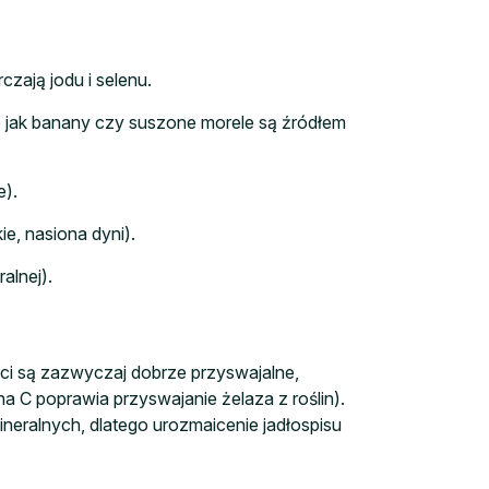
zają jodu i selenu.
ie jak banany czy suszone morele są źródłem
e).
e, nasiona dyni).
alnej).
ci są zazwyczaj dobrze przyswajalne,
a C poprawia przyswajanie żelaza z roślin).
neralnych, dlatego urozmaicenie jadłospisu