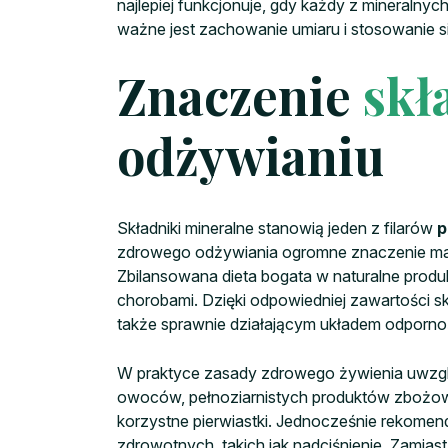
najlepiej funkcjonuje, gdy każdy z mineralny
ważne jest zachowanie umiaru i stosowanie 
Znaczenie
skł
odżywianiu
Składniki mineralne stanowią jeden z filarów
p
zdrowego odżywiania ogromne znaczenie ma z
Zbilansowana dieta bogata w naturalne produ
chorobami. Dzięki odpowiedniej zawartości s
także sprawnie działającym układem odporn
W praktyce zasady zdrowego żywienia uwzględ
owoców, pełnoziarnistych produktów zbożowy
korzystne pierwiastki. Jednocześnie rekomen
zdrowotnych, takich jak nadciśnienie. Zamia