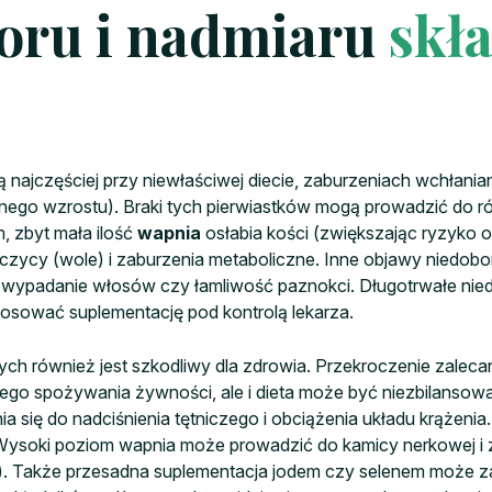
oru i nadmiaru
skł
 najczęściej przy niewłaściwej diecie, zaburzeniach wchłan
wnego wzrostu). Braki tych pierwiastków mogą prowadzić do 
m, zbyt mała ilość
wapnia
osłabia kości (zwiększając ryzyko 
ycy (wole) i zaburzenia metaboliczne. Inne objawy niedobor
 wypadanie włosów czy łamliwość paznokci. Długotrwałe niedo
tosować suplementację pod kontrolą lekarza.
ch również jest szkodliwy dla zdrowia. Przekroczenie zaleca
ego spożywania żywności, ale i dieta może być niezbilansowa
 się do nadciśnienia tętniczego i obciążenia układu krążenia.
Wysoki poziom wapnia może prowadzić do kamicy nerkowej i za
ę). Także przesadna suplementacja jodem czy selenem może