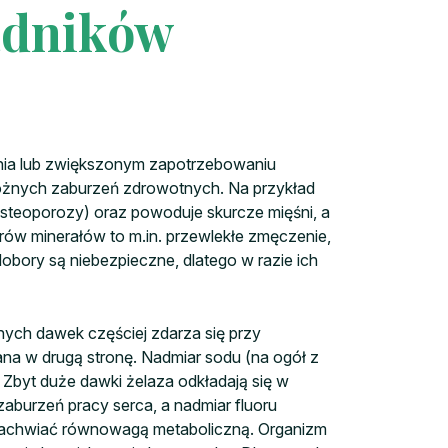
adników
iania lub zwiększonym zapotrzebowaniu
różnych zaburzeń zdrowotnych. Na przykład
osteoporozy) oraz powoduje skurcze mięśni, a
ów minerałów to m.in. przewlekłe zmęczenie,
bory są niebezpieczne, dlatego w razie ich
nych dawek częściej zdarza się przy
na w drugą stronę. Nadmiar sodu (na ogół z
 Zbyt duże dawki żelaza odkładają się w
burzeń pracy serca, a nadmiar fluoru
 zachwiać równowagą metaboliczną. Organizm