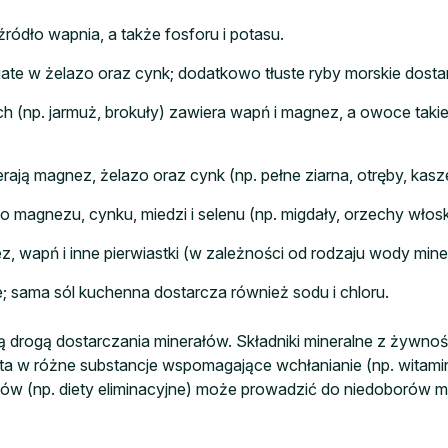
ródło wapnia, a także fosforu i potasu.
te w żelazo oraz cynk; dodatkowo tłuste ryby morskie dostarc
ch (np. jarmuż, brokuły) zawiera wapń i magnez, a owoce tak
rają magnez, żelazo oraz cynk (np. pełne ziarna, otręby, kasz
magnezu, cynku, miedzi i selenu (np. migdały, orzechy włoski
wapń i inne pierwiastki (w zależności od rodzaju wody miner
; sama sól kuchenna dostarcza również sodu i chloru.
 drogą dostarczania minerałów. Składniki mineralne z żywnoś
ta w różne substancje wspomagające wchłanianie (np. witamin
ów (np. diety eliminacyjne) może prowadzić do niedoborów mi