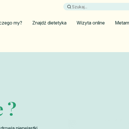
czego my?
Znajdź dietetyka
Wizyta online
Metam
 ?
zdrowia pierwiastki