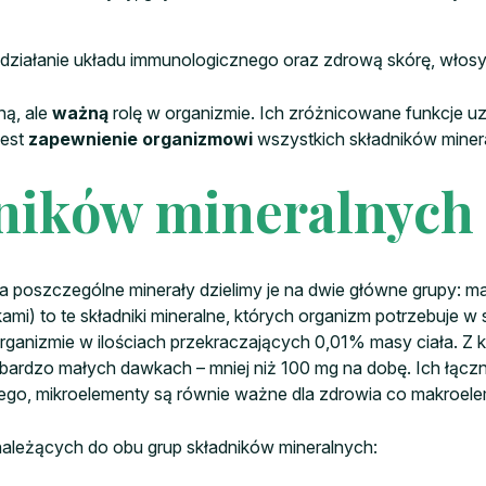
e działanie układu immunologicznego oraz zdrową skórę, włosy
ną, ale
ważną
rolę w organizmie. Ich zróżnicowane funkcje uz
jest
zapewnienie organizmowi
wszystkich składników miner
ników mineralnych
poszczególne minerały dzielimy je na dwie główne grupy: ma
mi) to te składniki mineralne, których organizm potrzebuje 
ganizmie w ilościach przekraczających 0,01% masy ciała. Z k
 bardzo małych dawkach – mniej niż 100 mg na dobę. Ich łączn
wego, mikroelementy są równie ważne dla zdrowia co makroele
należących do obu grup składników mineralnych: