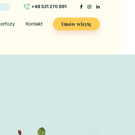
+48 531 270 891
Umów wizytę
orfozy
Kontakt