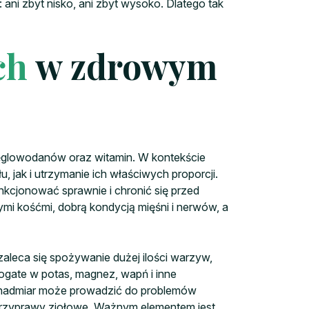
ani zbyt nisko, ani zbyt wysoko. Dlatego tak
ch
w zdrowym
węglowodanów oraz witamin. W kontekście
ak i utrzymanie ich właściwych proporcji.
kcjonować sprawnie i chronić się przed
mi kośćmi, dobrą kondycją mięśni i nerwów, a
aleca się spożywanie dużej ilości warzyw,
gate w potas, magnez, wapń i inne
go nadmiar może prowadzić do problemów
i przyprawy ziołowe. Ważnym elementem jest