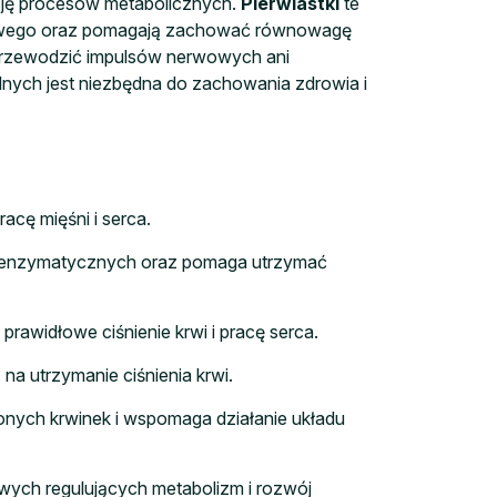
ację procesów metabolicznych.
Pierwiastki
te
ciowego oraz pomagają zachować równowagę
 przewodzić impulsów nerwowych ani
ych jest niezbędna do zachowania zdrowia i
cę mięśni i serca.
ji enzymatycznych oraz pomaga utrzymać
awidłowe ciśnienie krwi i pracę serca.
 utrzymanie ciśnienia krwi.
wonych krwinek i wspomaga działanie układu
ych regulujących metabolizm i rozwój