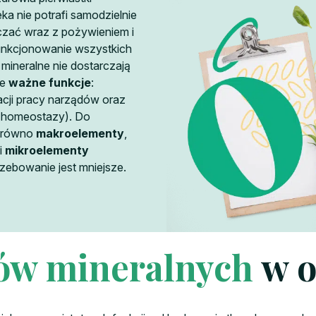
a nie potrafi samodzielnie
czać wraz z pożywieniem i
unkcjonowanie wszystkich
mineralne nie dostarczają
ie
ważne funkcje
:
acji pracy narządów oraz
(homeostazy). Do
zarówno
makroelementy
,
i
mikroelementy
rzebowanie jest mniejsze.
ów mineralnych
w o