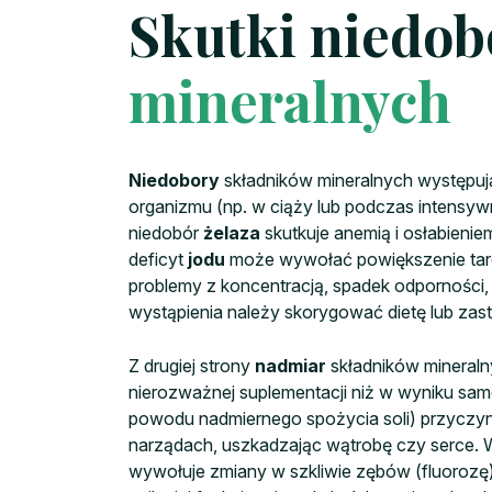
Skutki niedob
mineralnych
Niedobory
składników mineralnych występują
organizmu (np. w ciąży lub podczas intensy
niedobór
żelaza
skutkuje anemią i osłabienie
deficyt
jodu
może wywołać powiększenie tarcz
problemy z koncentracją, spadek odporności,
wystąpienia należy skorygować dietę lub zas
Z drugiej strony
nadmiar
składników mineralny
nierozważnej suplementacji niż w wyniku sam
powodu nadmiernego spożycia soli) przyczynia
narządach, uszkadzając wątrobę czy serce. 
wywołuje zmiany w szkliwie zębów (fluoroz