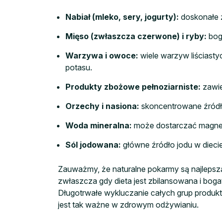
Nabiał (mleko, sery, jogurty):
doskonałe ź
Mięso (zwłaszcza czerwone) i ryby:
boga
Warzywa i owoce:
wiele warzyw liściasty
potasu.
Produkty zbożowe pełnoziarniste:
zawie
Orzechy i nasiona:
skoncentrowane źródło 
Woda mineralna:
może dostarczać magnez, 
Sól jodowana:
główne źródło jodu w diecie
Zauważmy, że naturalne pokarmy są najlepszą
zwłaszcza gdy dieta jest zbilansowana i boga
Długotrwałe wykluczanie całych grup produkt
jest tak ważne w zdrowym odżywianiu.