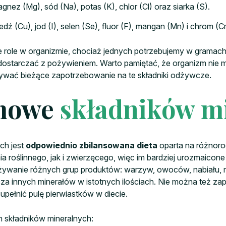
gnez (Mg), sód (Na), potas (K), chlor (Cl) oraz siarka (S).
dź (Cu), jod (I), selen (Se), fluor (F), mangan (Mn) i chrom (Cr
 role w organizmie, chociaż jednych potrzebujemy w gramach
e dostarczać z pożywieniem. Warto pamiętać, że organizm nie
wać bieżące zapotrzebowanie na te składniki odżywcze.
rmowe
składników m
ch jest
odpowiednio zbilansowana dieta
oparta na różnor
oślinnego, jak i zwierzęcego, więc im bardziej urozmaicone 
żywanie różnych grup produktów: warzyw, owoców, nabiału, 
za innych minerałów w istotnych ilościach. Nie można też za
pełnić pulę pierwiastków w diecie.
składników mineralnych: