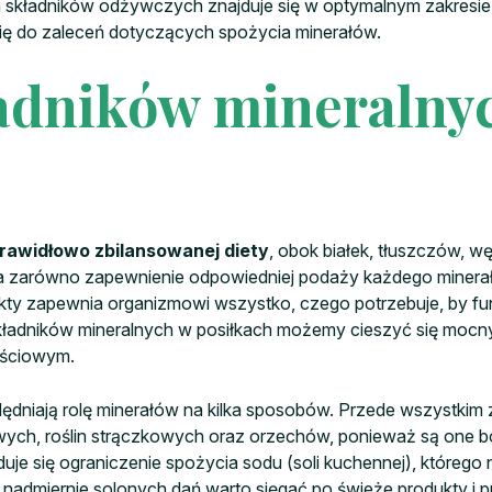
ch składników odżywczych znajduje się w optymalnym zakresie: 
się do zaleceń dotyczących spożycia minerałów.
adników mineralny
rawidłowo zbilansowanej diety
, obok białek, tłuszczów, 
arówno zapewnienie odpowiedniej podaży każdego minerału, j
kty zapewnia organizmowi wszystko, czego potrzebuje, by fun
kładników mineralnych w posiłkach możemy cieszyć się mocny
ościowym.
niają rolę minerałów na kilka sposobów. Przede wszystkim z
ch, roślin strączkowych oraz orzechów, ponieważ są one bo
duje się ograniczenie spożycia sodu (soli kuchennej), które
st nadmiernie solonych dań warto sięgać po świeże produkty 