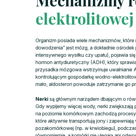
Mechanizmy r
elektrolitowej
Organizm posiada wiele mechanizmów, które
dowodzenia” jest mózg, a dokładnie ośrodek 
intensywnego wysiłku czy upału), pojawia si
hormon antydiuretyczny (ADH), który sprawia
przysadka mózgowa wstrzymuje uwalnianie ADH
kontrolującym gospodarkę wodno-elektrolitow
mało, aldosteron powoduje zatrzymanie go pr
Nerki
są głównym narządem dbającym o równow
Gdy wypijemy więcej wody, nerki zwiększają
na poziomie komórkowym zachodzą procesy 
które aktywnie transportują jony i zapewniają
pozakomórkowej (np. w krwiobiegu), podcza
równomiernie, a komórki nie ulegają ani od