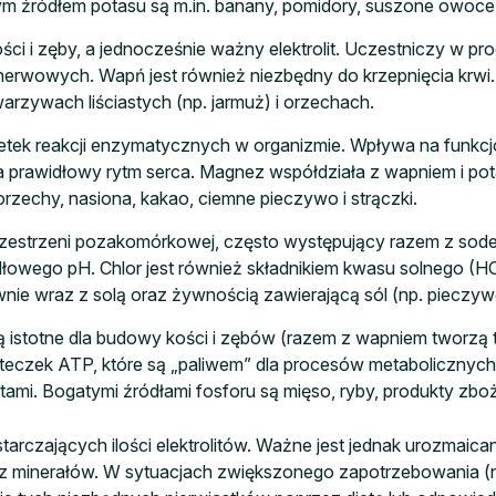
m źródłem potasu są m.in. banany, pomidory, suszone owoce, z
ści i zęby, a jednocześnie ważny elektrolit. Uczestniczy w pr
rwowych. Wapń jest również niezbędny do krzepnięcia krwi.
 warzywach liściastych (np. jarmuż) i orzechach.
setek reakcji enzymatycznych w organizmie. Wpływa na funk
prawidłowy rytm serca. Magnez współdziała z wapniem i pot
rzechy, nasiona, kakao, ciemne pieczywo i strączki.
zestrzeni pozakomórkowej, często występujący razem z sode
owego pH. Chlor jest również składnikiem kwasu solnego (
wnie wraz z solą oraz żywnością zawierającą sól (np. pieczywo
ą istotne dla budowy kości i zębów (razem z wapniem tworzą 
ąsteczek ATP, które są „paliwem” dla procesów metaboliczn
ami. Bogatymi źródłami fosforu są mięso, ryby, produkty zbo
arczających ilości elektrolitów. Ważne jest jednak urozmaica
 minerałów. W sytuacjach zwiększonego zapotrzebowania (np.