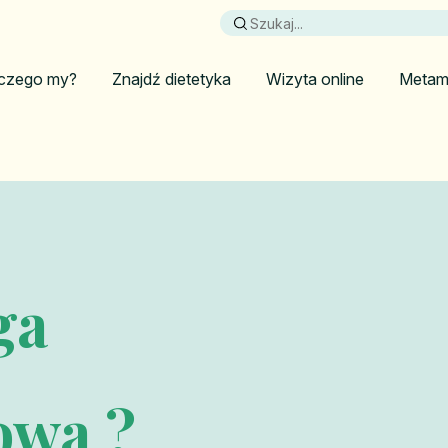
czego my?
Znajdź dietetyka
Wizyta online
Metam
ga
towa ?