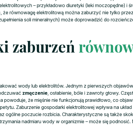
ektrolitowych – przykładowo diuretyki (leki moczopędne) i 
 że równowagę elektrolitową można zaburzyć nie tylko przez n
upełnienia soli mineralnych) może doprowadzić do rozcieńczeni
ki zaburzeń
równow
akować wody lub elektrolitów. Jednym z pierwszych objawów 
e odczuwać
zmęczenie
, osłabienie, bóle i zawroty głowy. Czę
 powoduje, że mięśnie nie funkcjonują prawidłowo, co objawi
 apetytu. Zaburzenie gospodarki elektrolitowej wpływa na ukł
az ogólne poczucie rozbicia. Charakterystyczne są także skoki
zatrzymania nadmiaru wody w organizmie – może się podnosić