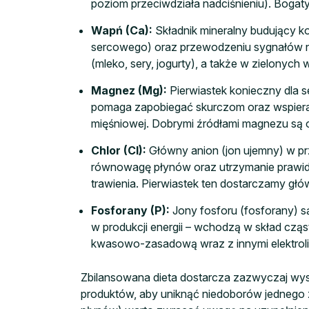
poziom przeciwdziała nadciśnieniu). Bogaty
Wapń (Ca):
Składnik mineralny budujący ko
sercowego) oraz przewodzeniu sygnałów ne
(mleko, sery, jogurty), a także w zielonych
Magnez (Mg):
Pierwiastek konieczny dla 
pomaga zapobiegać skurczom oraz wspiera 
mięśniowej. Dobrymi źródłami magnezu są o
Chlor (Cl):
Główny anion (jon ujemny) w pr
równowagę płynów oraz utrzymanie prawidł
trawienia. Pierwiastek ten dostarczamy głó
Fosforany (P):
Jony fosforu (fosforany) s
w produkcji energii – wchodzą w skład cz
kwasowo-zasadową wraz z innymi elektrolit
Zbilansowana dieta dostarcza zazwyczaj wyst
produktów, aby uniknąć niedoborów jednego z