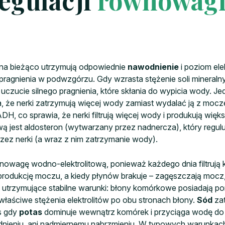
egulacji
równowagi
 na bieżąco utrzymują odpowiednie
nawodnienie
i poziom ele
pragnienia w podwzgórzu. Gdy wzrasta stężenie soli mineral
ę uczucie silnego pragnienia, które skłania do wypicia wody.
, że nerki zatrzymują więcej wody zamiast wydalać ją z mocz
, co sprawia, że nerki filtrują więcej wody i produkują wi
ą jest aldosteron (wytwarzany przez nadnercza), który regul
zez nerki (a wraz z nim zatrzymanie wody).
agę wodno-elektrolitową, ponieważ każdego dnia filtrują k
 produkcję moczu, a kiedy płynów brakuje – zagęszczają moc
utrzymujące stabilne warunki: błony komórkowe posiadają 
 właściwe stężenia elektrolitów po obu stronach błony.
Sód
zat
s gdy
potas
dominuje wewnątrz komórek i przyciąga wodę do ś
wodnieniu, ani nadmiernemu nabrzmieniu. W typowych warunka