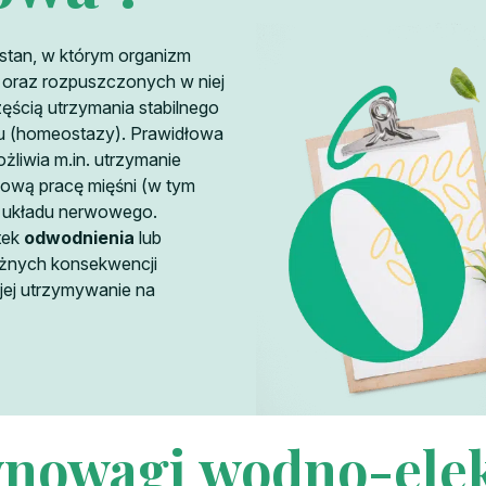
stan, w którym organizm
 oraz rozpuszczonych w niej
częścią utrzymania stabilnego
u (homeostazy). Prawidłowa
liwia m.in. utrzymanie
łową pracę mięśni (w tym
e układu nerwowego.
tek
odwodnienia
lub
żnych konsekwencji
jej utrzymywanie na
nowagi wodno-elek