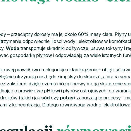
ody – przeciętny dorosły ma jej około 60% masy ciała. Płyny
trzymanie odpowiedniej ilości wody i elektrolitów w komórk
cy.
Woda
transportuje składniki odżywcze, usuwa toksyny i re
ać gospodarkę płynów i odpowiadają za wiele istotnych funkc
owej prawidłowo funkcjonuje układ krążenia – objętość krwi i
śnie otrzymują niezbędne impulsy do skurczu, a praca serca 
z zakłóceń, dzięki czemu mózg i nerwy mogą skutecznie ster
ąc o prawidłowe pH krwi i płynów ustrojowych, co warunkuj
trolitów (takich jak
sód
czy
potas
) zaburzają te procesy – m
mami z koncentracją. Dlatego równowaga wodno-elektrolitowa