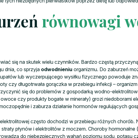
e tych niezbędnych pierwiastków poprzez dietę lub odpowied
burzeń
równowagi w
ć się na skutek wielu czynników. Bardzo częstą przyczyną 
u dnia, co sprzyja
odwodnieniu
organizmu. Do zaburzeń może
s upałów lub wyczerpującego wysiłku fizycznego powoduje zna
ioty czy długotrwała gorączka w przebiegu infekcji – organizm
 przyczynić się do problemów z gospodarką wodno-elektrolitow
owoce czy produkty bogate w minerały) grozi niedoborami el
 moczopędnie i zaburza działanie hormonów regulujących gos
ektrolitowej często dochodzi w przebiegu różnych chorób
 straty płynów i elektrolitów z moczem. Choroby hormonalne 
i prowadzą do niebezpiecznych wahań poziomu sodu, potasu c