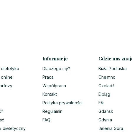
Informacje
Gdzie nas znaj
 dietetyka
Dlaczego my?
Biała Podlaska
 online
Praca
Chełmno
orfozy
Współpraca
Czeladź
Kontakt
Elbląg
Polityka prywatności
Ełk
ć?
Regulamin
Gdańsk
ść
FAQ
Gdynia
k dietetyczny
Jelenia Góra