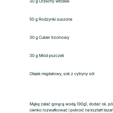
30 g Orzechy włoskie
50 g Rodzynki suszone
30 g Cukier trzcinowy
30 g Miód pszczeli
Olejek migdałowy, sok z cytryny sól
Mąkę zalać gorącą wodą (90g), dodać ok. pół 
cienko rozwałkować i pokroić na kształt łaz