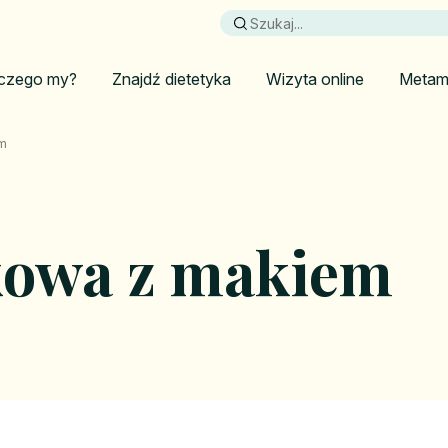
czego my?
Znajdź dietetyka
Wizyta online
Metam
em
kowa z makiem