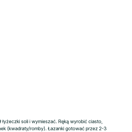
łyżeczki soli i wymieszać. Ręką wyrobić ciasto,
anek (kwadraty/romby). Łazanki gotować przez 2-3