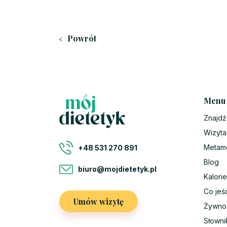
Powrót
Menu
Znajdź
Wizyta
Metam
+48 531 270 891
Blog
biuro@mojdietetyk.pl
Kalorie
Co jeś
Umów wizytę
Żywno
Słowni