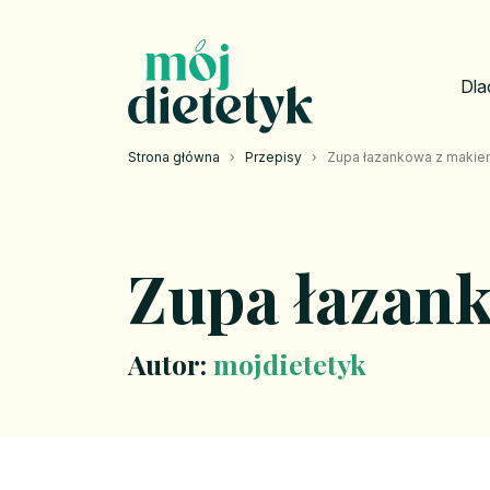
Dla
Strona główna
›
Przepisy
›
Zupa łazankowa z maki
Zupa łazan
Autor:
mojdietetyk