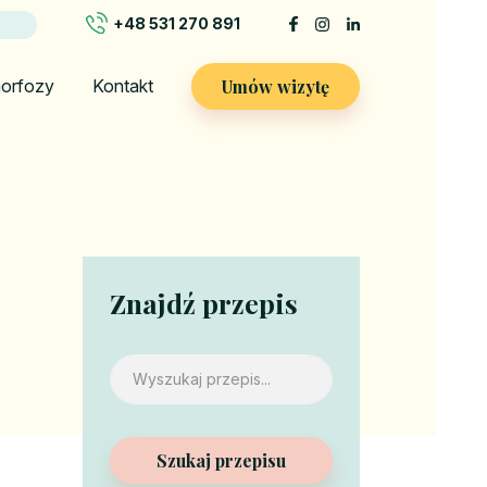
+48 531 270 891
Umów wizytę
orfozy
Kontakt
Znajdź przepis
Szukaj przepisu