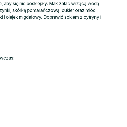
e, aby się nie posklejały. Mak zalać wrzącą wodą
zynki, skórkę pomarańczową, cukier oraz miód i
i i olejek migdałowy. Doprawić sokiem z cytryny i
ówczas: