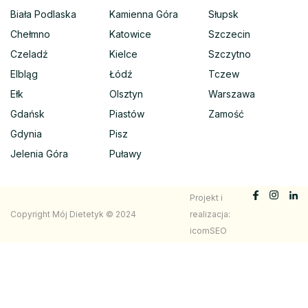
Biała Podlaska
Kamienna Góra
Słupsk
Chełmno
Katowice
Szczecin
Czeladź
Kielce
Szczytno
Elbląg
Łódź
Tczew
Ełk
Olsztyn
Warszawa
Gdańsk
Piastów
Zamość
Gdynia
Pisz
Jelenia Góra
Puławy
Projekt i
Copyright Mój Dietetyk © 2024
realizacja:
icomSEO