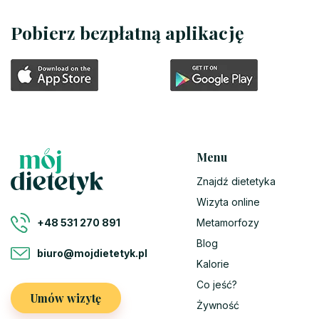
Pobierz bezpłatną aplikację
Menu
Znajdź dietetyka
Wizyta online
Metamorfozy
+48 531 270 891
Blog
biuro@mojdietetyk.pl
Kalorie
Co jeść?
Umów wizytę
Żywność