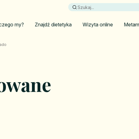
czego my?
Znajdź dietetyka
Wizyta online
Metam
kado
rowane