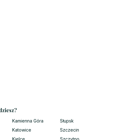
dziesz?
Kamienna Góra
Słupsk
Katowice
Szczecin
Kielce
Szczytno