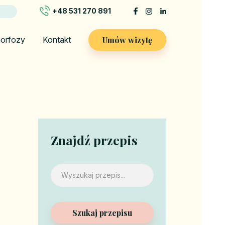
+48 531 270 891
Umów wizytę
orfozy
Kontakt
Znajdź przepis
Szukaj przepisu