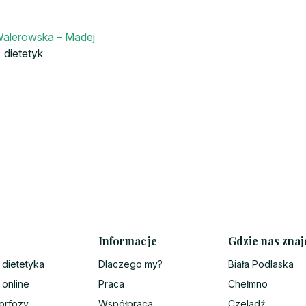
Walerowska – Madej
dietetyk
Informacje
Gdzie nas znaj
 dietetyka
Dlaczego my?
Biała Podlaska
 online
Praca
Chełmno
orfozy
Współpraca
Czeladź