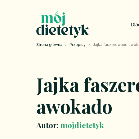
Dla
Strona główna
›
Przepisy
›
Jajka faszerowane awo
Jajka fasze
awokado
Autor:
mojdietetyk