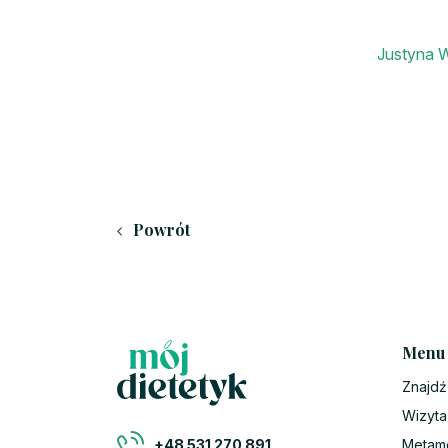
Justyna 
Powrót
Menu
Znajdź
Wizyta
Metam
+48 531 270 891