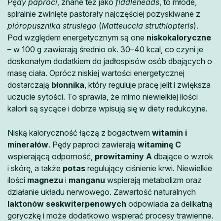
Pędy paproci
, znane też jako
fiddleheads
, to młode,
spiralnie zwinięte pastorały najczęściej pozyskiwane z
pióropusznika strusiego
(
Matteuccia struthiopteris
).
Pod względem energetycznym są one
niskokaloryczne
– w 100 g zawierają średnio ok. 30–40 kcal, co czyni je
doskonałym dodatkiem do jadłospisów osób dbających o
masę ciała. Oprócz niskiej wartości energetycznej
dostarczają
błonnika
, który reguluje pracę jelit i zwiększa
uczucie sytości. To sprawia, że mimo niewielkiej ilości
kalorii są sycące i dobrze wpisują się w diety redukcyjne.
Niską kaloryczność łączą z bogactwem
witamin i
minerałów
. Pędy paproci zawierają
witaminę C
wspierającą odporność,
prowitaminy A
dbające o wzrok
i skórę, a także
potas
regulujący ciśnienie krwi. Niewielkie
ilości
magnezu
i
manganu
wspierają metabolizm oraz
działanie układu nerwowego. Zawartość naturalnych
laktonów seskwiterpenowych
odpowiada za delikatną
goryczkę i może dodatkowo wspierać procesy trawienne.