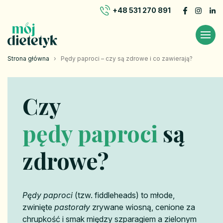
+48 531 270 891
Strona główna
›
Pędy paproci – czy są zdrowe i co zawierają?
Czy
pędy paproci
są
zdrowe?
Pędy paproci
(tzw. fiddleheads) to młode,
zwinięte
pastorały
zrywane wiosną, cenione za
chrupkość i smak między szparagiem a zielonym