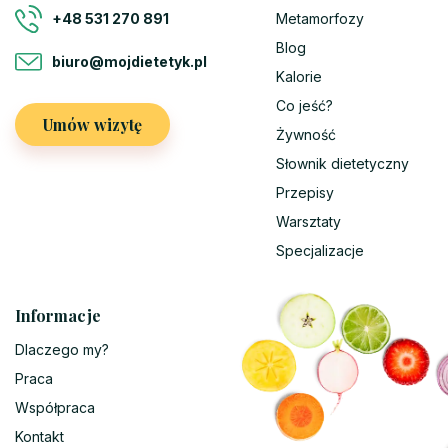
Metamorfozy
+48 531 270 891
Blog
biuro@mojdietetyk.pl
Kalorie
Co jeść?
Umów wizytę
Żywność
Słownik dietetyczny
Przepisy
Warsztaty
Specjalizacje
Informacje
Dlaczego my?
Praca
Współpraca
Kontakt