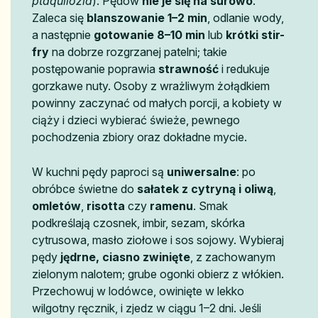
ptaquilozid
). Pędów
nie je się na surowo
.
Zaleca się
blanszowanie 1–2 min
, odlanie wody,
a następnie
gotowanie 8–10 min
lub
krótki stir-
fry
na dobrze rozgrzanej patelni; takie
postępowanie poprawia
strawność
i redukuje
gorzkawe nuty. Osoby z wrażliwym żołądkiem
powinny zaczynać od małych porcji, a kobiety w
ciąży i dzieci wybierać świeże, pewnego
pochodzenia zbiory oraz dokładne mycie.
W kuchni pędy paproci są
uniwersalne
: po
obróbce świetne do
sałatek z cytryną i oliwą
,
omletów
,
risotta
czy
ramenu
. Smak
podkreślają czosnek, imbir, sezam, skórka
cytrusowa, masło ziołowe i sos sojowy. Wybieraj
pędy
jędrne, ciasno zwinięte
, z zachowanym
zielonym nalotem; grube ogonki obierz z włókien.
Przechowuj w lodówce, owinięte w lekko
wilgotny ręcznik, i zjedz w ciągu 1–2 dni. Jeśli