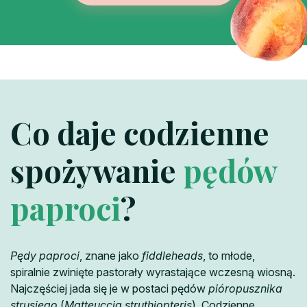
Co daje codzienne
spożywanie
pędów
paproci
?
Pędy paproci
, znane jako
fiddleheads
, to młode,
spiralnie zwinięte pastorały wyrastające wczesną wiosną.
Najczęściej jada się je w postaci pędów
pióropusznika
strusiego
(
Matteuccia struthiopteris
). Codzienne