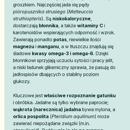
groszkiem. Najczęściej jada się pędy
pióropusznika strusiego
(
Matteuccia
struthiopteris
). Są
niskokaloryczne
,
dostarczają
błonnika
, a także
witaminy C
i
karotenoidów wspierających odporność i wzrok.
Zawierają ponadto
potas
, niewielkie ilości
magnezu
i
manganu
, a w tłuszczu znajdują się
śladowe
kwasy omega-3 i omega-6
. Dzięki
błonnikowi sprzyjają uczuciu sytości i pracy jelit,
a niski ładunek glikemiczny sprawia, że pasują do
jadłospisów dbających o stabilny poziom
glukozy.
Kluczowe jest
właściwe rozpoznanie gatunku
i obróbka. Jadalne są tylko wybrane paprocie;
wąkrota (narecznica) jadalna
bywa mylona, a
orlica pospolita
(
Pteridium aquilinum
) może
zawierać niepożądane związki (m.in.