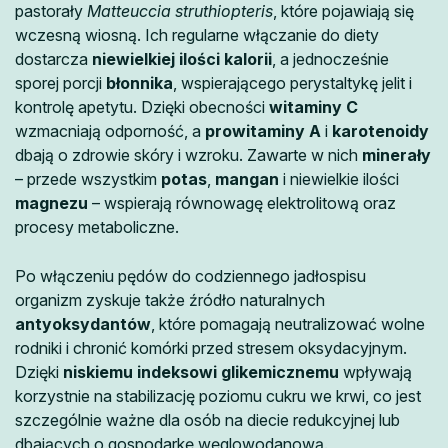
pastorały
Matteuccia struthiopteris
, które pojawiają się
wczesną wiosną. Ich regularne włączanie do diety
dostarcza
niewielkiej ilości kalorii
, a jednocześnie
sporej porcji
błonnika
, wspierającego perystaltykę jelit i
kontrolę apetytu. Dzięki obecności
witaminy C
wzmacniają odporność, a
prowitaminy A
i
karotenoidy
dbają o zdrowie skóry i wzroku. Zawarte w nich
minerały
– przede wszystkim
potas
,
mangan
i niewielkie ilości
magnezu
– wspierają równowagę elektrolitową oraz
procesy metaboliczne.
Po włączeniu pędów do codziennego jadłospisu
organizm zyskuje także źródło naturalnych
antyoksydantów
, które pomagają neutralizować wolne
rodniki i chronić komórki przed stresem oksydacyjnym.
Dzięki
niskiemu indeksowi glikemicznemu
wpływają
korzystnie na stabilizację poziomu cukru we krwi, co jest
szczególnie ważne dla osób na diecie redukcyjnej lub
dbających o gospodarkę węglowodanową.