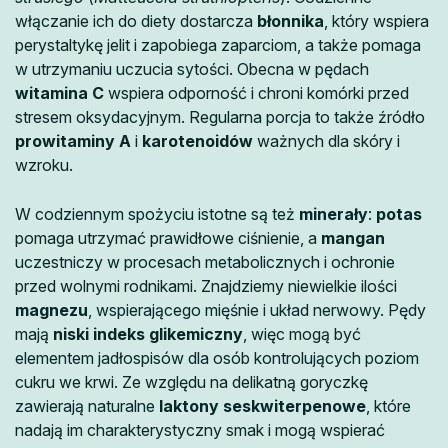
włączanie ich do diety dostarcza
błonnika
, który wspiera
perystaltykę jelit i zapobiega zaparciom, a także pomaga
w utrzymaniu uczucia sytości. Obecna w pędach
witamina C
wspiera odporność i chroni komórki przed
stresem oksydacyjnym. Regularna porcja to także źródło
prowitaminy A
i
karotenoidów
ważnych dla skóry i
wzroku.
W codziennym spożyciu istotne są też
minerały
:
potas
pomaga utrzymać prawidłowe ciśnienie, a
mangan
uczestniczy w procesach metabolicznych i ochronie
przed wolnymi rodnikami. Znajdziemy niewielkie ilości
magnezu
, wspierającego mięśnie i układ nerwowy. Pędy
mają
niski indeks glikemiczny
, więc mogą być
elementem jadłospisów dla osób kontrolujących poziom
cukru we krwi. Ze względu na delikatną goryczkę
zawierają naturalne
laktony seskwiterpenowe
, które
nadają im charakterystyczny smak i mogą wspierać