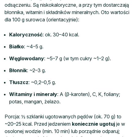
odsączeniu. Są niskokaloryczne, a przy tym dostarczają
błonnika, witamin i składników mineralnych. Oto wartości
dla 100 g surowca (orientacyjnie):
Kaloryczność
: ok. 30–40 kcal.
Białko
: ~4–5 g.
Węglowodany
: ~5–7 g (w tym cukry ~1–2 g).
Błonnik
: ~2–3 g.
Tłuszcz
: ~0,2–0,5 g.
Witaminy i minerały
: A (β-karoten), C, K, foliany;
potas, mangan, żelazo.
Porcja: ½ szklanki ugotowanych pędów (ok. 70 g) to
~20–25 kcal. Przed jedzeniem
koniecznie ugotuj
je w
osolonej wodzie (min. 10 min) lub porządnie odparuj;