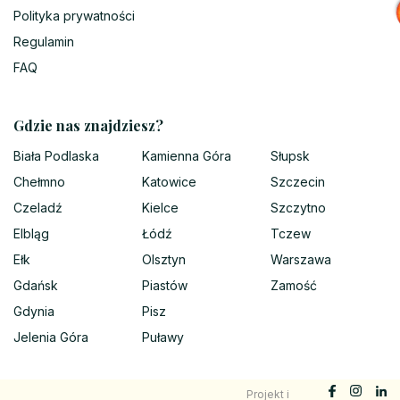
Polityka prywatności
Regulamin
FAQ
Gdzie nas znajdziesz?
Biała Podlaska
Kamienna Góra
Słupsk
Chełmno
Katowice
Szczecin
Czeladź
Kielce
Szczytno
Elbląg
Łódź
Tczew
Ełk
Olsztyn
Warszawa
Gdańsk
Piastów
Zamość
Gdynia
Pisz
Jelenia Góra
Puławy
Projekt i