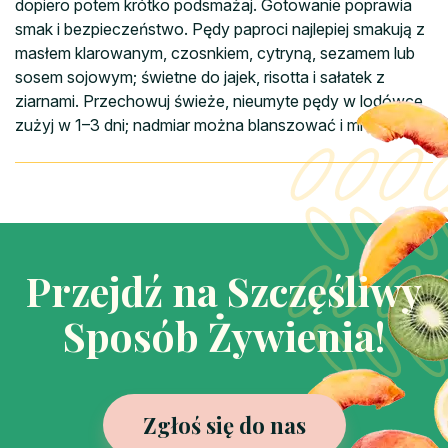
dopiero potem krótko podsmażaj. Gotowanie poprawia
smak i bezpieczeństwo. Pędy paproci najlepiej smakują z
masłem klarowanym, czosnkiem, cytryną, sezamem lub
sosem sojowym; świetne do jajek, risotta i sałatek z
ziarnami. Przechowuj świeże, nieumyte pędy w lodówce,
zużyj w 1–3 dni; nadmiar można blanszować i mrozić.
Przejdź na Szczęśliwy
Sposób Żywienia!
Zgłoś się do nas