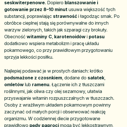
seskwiterpenowe
. Dopiero
blanszowanie i
gotowanie przez 8–10 minut
usuwa większość tych
substancji, poprawiając
strawność
i łagodząc smak. Po
obróbce cieplnej stają się porównywalne do innych
warzyw zielonych, takich jak szparagi czy brokuły.
Obecność
witaminy C
,
karotenoidów
i
potasu
dodatkowo wspiera metabolizm i pracę układu
pokarmowego, co przy prawidłowym przygotowaniu
sprzyja lekkości posiłku.
Najlepiej podawać je w prostych daniach: krótko
podsmażone z czosnkiem
, dodane do
sałatek
,
omletów
lub
ramenu
. Łączenie ich z tłuszczami
roślinnymi, jak oliwa czy olej sezamowy, ułatwia
przyswajanie witamin rozpuszczalnych w tłuszczach.
Osoby z wrażliwym układem pokarmowym powinny
zaczynać od małych porcji i obserwować reakcję
organizmu. W codziennej diecie przygotowane
prawidłowo
pędy paproci
mogą być lekkostrawnym,