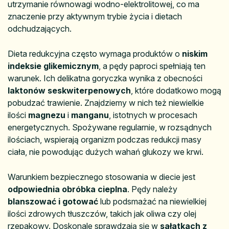
utrzymanie równowagi wodno-elektrolitowej, co ma
znaczenie przy aktywnym trybie życia i dietach
odchudzających.
Dieta redukcyjna często wymaga produktów o
niskim
indeksie glikemicznym
, a pędy paproci spełniają ten
warunek. Ich delikatna goryczka wynika z obecności
laktonów seskwiterpenowych
, które dodatkowo mogą
pobudzać trawienie. Znajdziemy w nich też niewielkie
ilości
magnezu
i
manganu
, istotnych w procesach
energetycznych. Spożywane regularnie, w rozsądnych
ilościach, wspierają organizm podczas redukcji masy
ciała, nie powodując dużych wahań glukozy we krwi.
Warunkiem bezpiecznego stosowania w diecie jest
odpowiednia obróbka cieplna
. Pędy należy
blanszować i gotować
lub podsmażać na niewielkiej
ilości zdrowych tłuszczów, takich jak oliwa czy olej
rzepakowy. Doskonale sprawdzają się w
sałatkach z