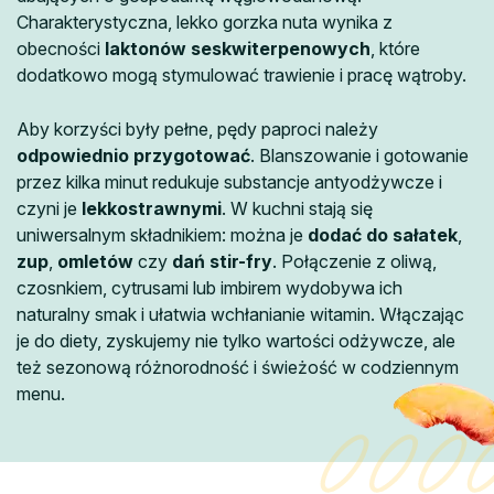
Charakterystyczna, lekko gorzka nuta wynika z
obecności
laktonów seskwiterpenowych
, które
dodatkowo mogą stymulować trawienie i pracę wątroby.
Aby korzyści były pełne, pędy paproci należy
odpowiednio przygotować
. Blanszowanie i gotowanie
przez kilka minut redukuje substancje antyodżywcze i
czyni je
lekkostrawnymi
. W kuchni stają się
uniwersalnym składnikiem: można je
dodać do sałatek
,
zup
,
omletów
czy
dań stir-fry
. Połączenie z oliwą,
czosnkiem, cytrusami lub imbirem wydobywa ich
naturalny smak i ułatwia wchłanianie witamin. Włączając
je do diety, zyskujemy nie tylko wartości odżywcze, ale
też sezonową różnorodność i świeżość w codziennym
menu.