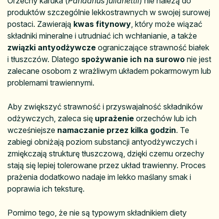
Orzechy karuka (
Pandanus julianettii
) nie należą do
produktów szczególnie lekkostrawnych w swojej surowej
postaci. Zawierają
kwas fitynowy
, który może wiązać
składniki mineralne i utrudniać ich wchłanianie, a także
związki antyodżywcze
ograniczające strawność białek
i tłuszczów. Dlatego
spożywanie ich na surowo
nie jest
zalecane osobom z wrażliwym układem pokarmowym lub
problemami trawiennymi.
Aby zwiększyć strawność i przyswajalność składników
odżywczych, zaleca się
uprażenie
orzechów lub ich
wcześniejsze
namaczanie przez kilka godzin
. Te
zabiegi obniżają poziom substancji antyodżywczych i
zmiękczają strukturę tłuszczową, dzięki czemu orzechy
stają się lepiej tolerowane przez układ trawienny. Proces
prażenia dodatkowo nadaje im lekko maślany smak i
poprawia ich teksturę.
Pomimo tego, że nie są typowym składnikiem diety