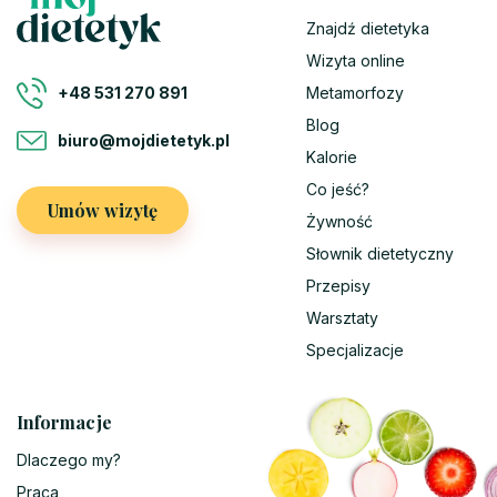
Znajdź dietetyka
Wizyta online
Metamorfozy
+48 531 270 891
Blog
biuro@mojdietetyk.pl
Kalorie
Co jeść?
Umów wizytę
Żywność
Słownik dietetyczny
Przepisy
Warsztaty
Specjalizacje
Informacje
Dlaczego my?
Praca