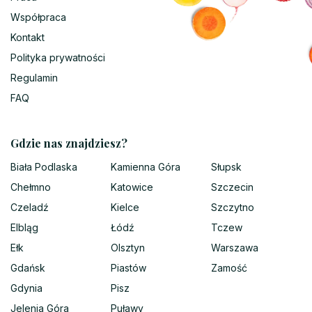
Współpraca
Kontakt
Polityka prywatności
Regulamin
FAQ
Gdzie nas znajdziesz?
Biała Podlaska
Kamienna Góra
Słupsk
Chełmno
Katowice
Szczecin
Czeladź
Kielce
Szczytno
Elbląg
Łódź
Tczew
Ełk
Olsztyn
Warszawa
Gdańsk
Piastów
Zamość
Gdynia
Pisz
Jelenia Góra
Puławy