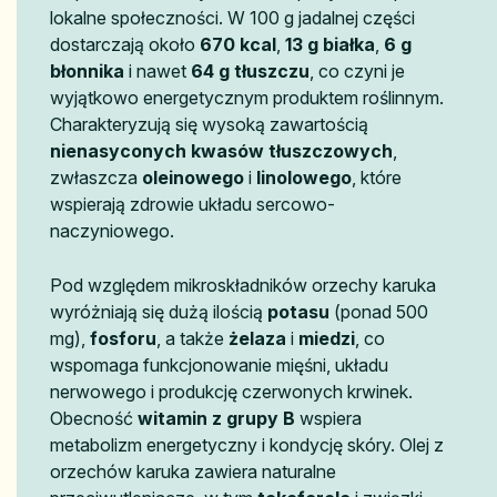
lokalne społeczności. W 100 g jadalnej części
dostarczają około
670 kcal
,
13 g białka
,
6 g
błonnika
i nawet
64 g tłuszczu
, co czyni je
wyjątkowo energetycznym produktem roślinnym.
Charakteryzują się wysoką zawartością
nienasyconych kwasów tłuszczowych
,
zwłaszcza
oleinowego
i
linolowego
, które
wspierają zdrowie układu sercowo-
naczyniowego.
Pod względem mikroskładników orzechy karuka
wyróżniają się dużą ilością
potasu
(ponad 500
mg),
fosforu
, a także
żelaza
i
miedzi
, co
wspomaga funkcjonowanie mięśni, układu
nerwowego i produkcję czerwonych krwinek.
Obecność
witamin z grupy B
wspiera
metabolizm energetyczny i kondycję skóry. Olej z
orzechów karuka zawiera naturalne