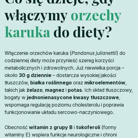
włączymy
orzechy
karuka
do diety?
Włączenie orzechów karuka (
Pandanus julianettii
) do
codziennej diety może przynieść szereg korzyści
metabolicznych i zdrowotnych. Już niewielka porcja –
około
30 g dziennie
– dostarcza wysokiej jakości
tłuszczów,
białka roślinnego
oraz
mikroelementów
,
takich jak
żelazo
,
magnez
i
potas
. Ich skład tłuszczowy,
bogaty w
jednonienasycone kwasy tłuszczowe
,
wspomaga regulację poziomu cholesterolu i poprawia
funkcjonowanie układu sercowo-naczyniowego.
Obecność
witamin z grupy B
i
tokoferoli
(formy
witaminy E) wspiera funkcje neurologiczne i chroni