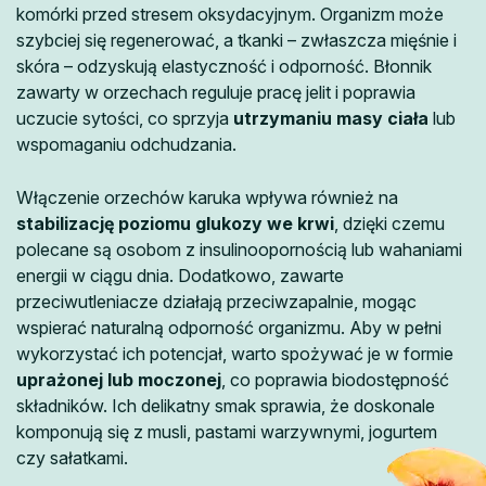
komórki przed stresem oksydacyjnym. Organizm może
szybciej się regenerować, a tkanki – zwłaszcza mięśnie i
skóra – odzyskują elastyczność i odporność. Błonnik
zawarty w orzechach reguluje pracę jelit i poprawia
uczucie sytości, co sprzyja
utrzymaniu masy ciała
lub
wspomaganiu odchudzania.
Włączenie orzechów karuka wpływa również na
stabilizację poziomu glukozy we krwi
, dzięki czemu
polecane są osobom z insulinoopornością lub wahaniami
energii w ciągu dnia. Dodatkowo, zawarte
przeciwutleniacze działają przeciwzapalnie, mogąc
wspierać naturalną odporność organizmu. Aby w pełni
wykorzystać ich potencjał, warto spożywać je w formie
uprażonej lub moczonej
, co poprawia biodostępność
składników. Ich delikatny smak sprawia, że doskonale
komponują się z musli, pastami warzywnymi, jogurtem
czy sałatkami.