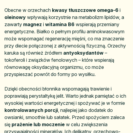
Obecne w orzechach
kwasy tłuszczowe omega-6
i
oleinowy
wpływają korzystnie na metabolizm lipidów, a
zawarty
magnez
i
witamina B6
wspierają przemiany
energetyczne. Białko o pełnym profilu aminokwasowym
może wspomagać regenerację mięśni, co ma znaczenie
przy diecie połączonej z aktywnością fizyczną. Orzechy
karuka są również źródłem
antyoksydantów
–
tokoferoli i związków fenolowych – które wspierają
równowagę oksydacyjną organizmu, co może
przyspieszać powrót do formy po wysiłku.
Dzięki obecności błonnika wspomagają trawienie i
poprawiają perystaltykę jelit. Warto jednak pamiętać o ich
wysokiej wartości energetycznej i spożywać je w formie
kontrolowanych porcji
, najlepiej jako dodatek do
owsianki, smoothie lub sałatek. Przed spożyciem zaleca
się
prażenie lub moczenie
w celu zwiększenia
przyswajalności minerałów. Ich delikatny, orzechowo-