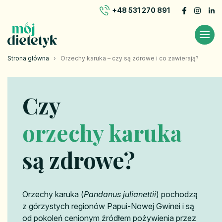
+48 531 270 891
Strona główna
›
Orzechy karuka – czy są zdrowe i co zawierają?
Czy
orzechy karuka
są zdrowe?
Orzechy karuka (
Pandanus julianettii
) pochodzą
z górzystych regionów Papui-Nowej Gwinei i są
od pokoleń cenionym źródłem pożywienia przez