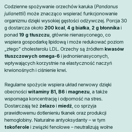
Codzienne spożywanie orzechów karuka (
Pandanus
julianettii
) może znacząco wspierać funkcjonowanie
organizmu dzięki wysokiej gęstości odżywczej. Porcja 30
g dostarcza około
200 kcal
,
4 g białka
,
2 g błonnika
i
ponad
19 g tłuszczu
, głównie nienasyconego, co
wspiera gospodarkę lipidową i może redukować poziom
„złego” cholesterolu LDL. Orzechy są źródłem
kwasów
tłuszczowych omega-6
i jednonienasyconych,
wpływających korzystnie na elastyczność naczyń
krwionośnych i ciśnienie krwi.
Regularne spożycie wspiera układ nerwowy dzięki
obecności
witaminy B1, B6
i
magnezu
, a także
wspomaga koncentrację i odporność na stres.
Dostarczają też
żelazo
i
miedź
, co sprzyja
prawidłowemu dotlenieniu tkanek oraz produkcji
hemoglobiny. Naturalne antyoksydanty – w tym
tokoferole
i związki fenolowe – neutralizują wolne