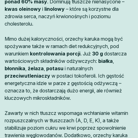
ponad 60% masy
. Dominują tłuszcze nienasycone –
kwas oleinowy
i
linolowy
– które są korzystne dla
zdrowia serca, naczyń krwionośnych i poziomu
cholesterolu.
Mimo dużej kaloryczności, orzechy karuka mogą być
spożywane także w ramach diet redukcyjnych, pod
warunkiem
kontrolowania porcji
. Już
30 g
dostarcza
wartościowych składników odżywczych:
białka
,
błonnika
,
żelaza
,
potasu
i naturalnych
przeciwutleniaczy
w postaci tokoferoli. Ich gęstość
energetyczna idzie w parze z gęstością odżywczą –
oznacza to, że dostarczają dużo energii, ale również
kluczowych mikroskładników.
Zawarty w nich tłuszcz wspomaga wchłanianie witamin
rozpuszczalnych w tłuszczach (A, D, E, K), a także
stabilizuje poziom cukru we krwi poprzez spowolnienie
trawienia węglowodanów. Dodatkowo, orzechy karuka