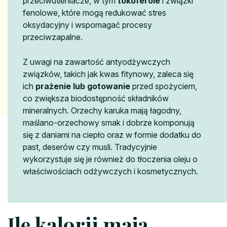
przeciwutleniacze, w tym
tokoferole
i związki
fenolowe, które mogą redukować stres
oksydacyjny i wspomagać procesy
przeciwzapalne.
Z uwagi na zawartość antyodżywczych
związków, takich jak kwas fitynowy, zaleca się
ich
prażenie lub gotowanie
przed spożyciem,
co zwiększa biodostępność składników
mineralnych. Orzechy karuka mają łagodny,
maślano-orzechowy smak i dobrze komponują
się z daniami na ciepło oraz w formie dodatku do
past, deserów czy musli. Tradycyjnie
wykorzystuje się je również do tłoczenia oleju o
właściwościach odżywczych i kosmetycznych.
Ile kalorii mają