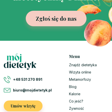
Zgłoś się do nas
Menu
Znajdź dietetyka
Wizyta online
Metamorfozy
+48 531 270 891
Blog
biuro@mojdietetyk.pl
Kalorie
Co jeść?
Umów wizytę
Żywność