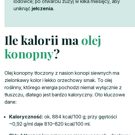
lodówce; po otwarciu zużyj w kilka miesięcy, aby
uniknąć
jełczenia
.
Ile kalorii ma
olej
konopny
?
Olej konopny tłoczony z nasion konopi siewnych ma
zielonkawy kolor i lekko orzechowy smak. To olej
roślinny, którego energia pochodzi niemal wyłącznie z
tłuszczu, dlatego jest bardzo kaloryczny. Oto kluczowe
dane:
Kaloryczność
: ok. 884 kcal/100 g; przy gęstości
~0,92 g/ml daje 810–820 kcal/100 ml.