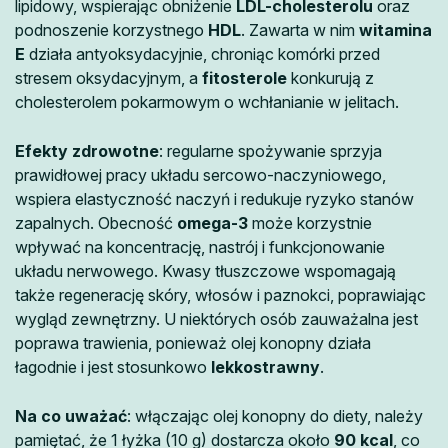
lipidowy, wspierając obniżenie
LDL-cholesterolu
oraz
podnoszenie korzystnego
HDL
. Zawarta w nim
witamina
E
działa antyoksydacyjnie, chroniąc komórki przed
stresem oksydacyjnym, a
fitosterole
konkurują z
cholesterolem pokarmowym o wchłanianie w jelitach.
Efekty zdrowotne
: regularne spożywanie sprzyja
prawidłowej pracy układu sercowo-naczyniowego,
wspiera elastyczność naczyń i redukuje ryzyko stanów
zapalnych. Obecność
omega-3
może korzystnie
wpływać na koncentrację, nastrój i funkcjonowanie
układu nerwowego. Kwasy tłuszczowe wspomagają
także regenerację skóry, włosów i paznokci, poprawiając
wygląd zewnętrzny. U niektórych osób zauważalna jest
poprawa trawienia, ponieważ olej konopny działa
łagodnie i jest stosunkowo
lekkostrawny
.
Na co uważać
: włączając olej konopny do diety, należy
pamiętać, że 1 łyżka (10 g) dostarcza około
90 kcal
, co