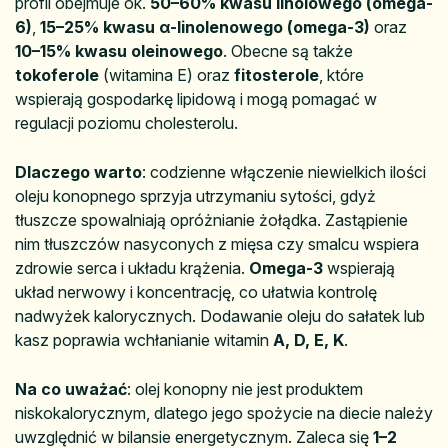
profil obejmuje ok.
50–60% kwasu linolowego (omega-
6)
,
15–25% kwasu α-linolenowego (omega-3)
oraz
10–15% kwasu oleinowego
. Obecne są także
tokoferole
(witamina E) oraz
fitosterole
, które
wspierają gospodarkę lipidową i mogą pomagać w
regulacji poziomu cholesterolu.
Dlaczego warto
: codzienne włączenie niewielkich ilości
oleju konopnego sprzyja utrzymaniu sytości, gdyż
tłuszcze spowalniają opróżnianie żołądka. Zastąpienie
nim tłuszczów nasyconych z mięsa czy smalcu wspiera
zdrowie serca i układu krążenia.
Omega-3
wspierają
układ nerwowy i koncentrację, co ułatwia kontrolę
nadwyżek kalorycznych. Dodawanie oleju do sałatek lub
kasz poprawia wchłanianie witamin
A, D, E, K
.
Na co uważać
: olej konopny nie jest produktem
niskokalorycznym, dlatego jego spożycie na diecie należy
uwzględnić w bilansie energetycznym. Zaleca się
1–2