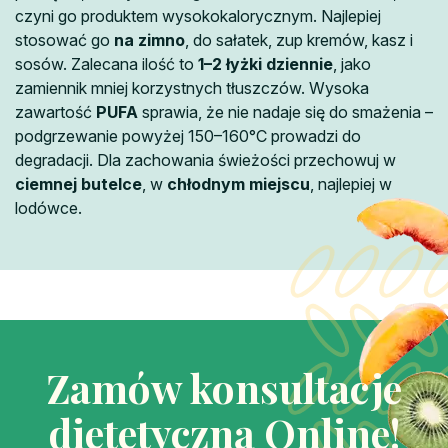
czyni go produktem wysokokalorycznym. Najlepiej
stosować go
na zimno
, do sałatek, zup kremów, kasz i
sosów. Zalecana ilość to
1–2 łyżki dziennie
, jako
zamiennik mniej korzystnych tłuszczów. Wysoka
zawartość
PUFA
sprawia, że nie nadaje się do smażenia –
podgrzewanie powyżej 150–160°C prowadzi do
degradacji. Dla zachowania świeżości przechowuj w
ciemnej butelce
, w
chłodnym miejscu
, najlepiej w
lodówce.
Zamów konsultacje
dietetyczną Online!