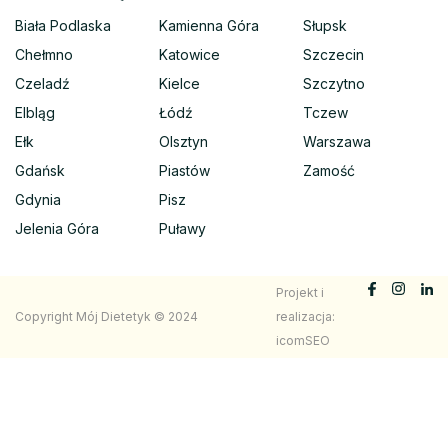
Biała Podlaska
Kamienna Góra
Słupsk
Chełmno
Katowice
Szczecin
Czeladź
Kielce
Szczytno
Elbląg
Łódź
Tczew
Ełk
Olsztyn
Warszawa
Gdańsk
Piastów
Zamość
Gdynia
Pisz
Jelenia Góra
Puławy
Projekt i
Copyright Mój Dietetyk © 2024
realizacja:
icomSEO