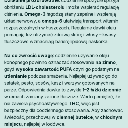
Działanie prozdrowotne
: codzienne spożycie sprzyja
obniżaniu
LDL-cholesterolu
i może wspierać regulację
ciśnienia.
Omega-3
łagodzą stany zapalne i wspierają
układ nerwowy, a
omega-6
ułatwiają transport witamin
rozpuszczalnych w tłuszczach. Regularne dawki oleju
pomagają też utrzymać zdrową skórę i włosy – kwasy
tłuszczowe wzmacniają barierę lipidową naskórka.
Na co zwrócić uwagę
: codzienne używanie oleju
konopnego powinno oznaczać stosowanie
na zimno
,
gdyż
wysoka zawartość PUFA
czyni go podatnym na
utlenianie
podczas smażenia. Najlepiej używać go do
sałatek, pesto, sosów, kasz i warzyw gotowanych na
parze. Odpowiednia dawka to zwykle
1–2 łyżki dziennie
w ramach zamiany za inne tłuszcze. Warto pamiętać, że
nie zawiera psychoaktywnego
THC
, więc jest
bezpieczny dla codziennego stosowania. Aby zachować
świeżość, przechowuj w
ciemnej butelce
, w
chłodnym
miejscu
, najlepiej w lodówce.