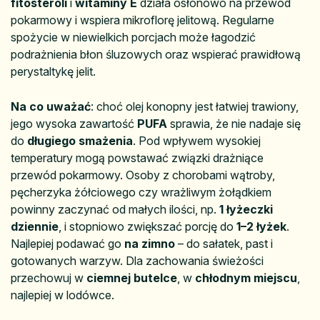
fitosteroli
i
witaminy E
działa osłonowo na przewód
pokarmowy i wspiera mikroflorę jelitową. Regularne
spożycie w niewielkich porcjach może łagodzić
podrażnienia błon śluzowych oraz wspierać prawidłową
perystaltykę jelit.
Na co uważać
: choć olej konopny jest łatwiej trawiony,
jego wysoka zawartość
PUFA
sprawia, że nie nadaje się
do
długiego smażenia
. Pod wpływem wysokiej
temperatury mogą powstawać związki drażniące
przewód pokarmowy. Osoby z chorobami wątroby,
pęcherzyka żółciowego czy wrażliwym żołądkiem
powinny zaczynać od małych ilości, np.
1 łyżeczki
dziennie
, i stopniowo zwiększać porcję do
1–2 łyżek
.
Najlepiej podawać go
na zimno
– do sałatek, past i
gotowanych warzyw. Dla zachowania świeżości
przechowuj w
ciemnej butelce
, w
chłodnym miejscu
,
najlepiej w lodówce.