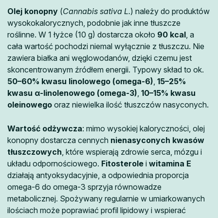
Olej konopny
(
Cannabis sativa L.
) należy do produktów
wysokokalorycznych, podobnie jak inne tłuszcze
roślinne. W 1 łyżce (10 g) dostarcza około
90 kcal
, a
cała wartość pochodzi niemal wyłącznie z tłuszczu. Nie
zawiera białka ani węglowodanów, dzięki czemu jest
skoncentrowanym źródłem energii. Typowy skład to ok.
50–60% kwasu linolowego (omega-6)
,
15–25%
kwasu α-linolenowego (omega-3)
,
10–15% kwasu
oleinowego
oraz niewielka ilość tłuszczów nasyconych.
Wartość odżywcza
: mimo wysokiej kaloryczności, olej
konopny dostarcza cennych
nienasyconych kwasów
tłuszczowych
, które wspierają zdrowie serca, mózgu i
układu odpornościowego.
Fitosterole
i
witamina E
działają antyoksydacyjnie, a odpowiednia proporcja
omega-6 do omega-3 sprzyja równowadze
metabolicznej. Spożywany regularnie w umiarkowanych
ilościach może poprawiać profil lipidowy i wspierać