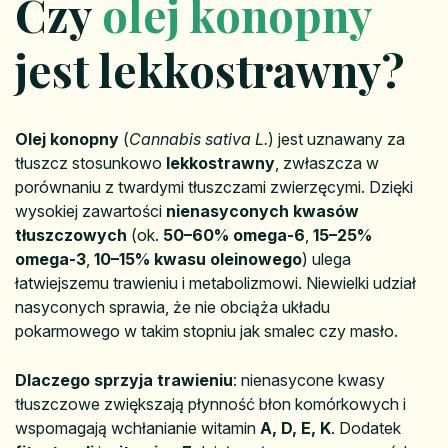
Czy
olej
konopny
jest lekkostrawny?
Olej konopny
(
Cannabis sativa L.
) jest uznawany za
tłuszcz stosunkowo
lekkostrawny
, zwłaszcza w
porównaniu z twardymi tłuszczami zwierzęcymi. Dzięki
wysokiej zawartości
nienasyconych kwasów
tłuszczowych
(ok.
50–60% omega-6
,
15–25%
omega-3
,
10–15% kwasu oleinowego
) ulega
łatwiejszemu trawieniu i metabolizmowi. Niewielki udział
nasyconych sprawia, że nie obciąża układu
pokarmowego w takim stopniu jak smalec czy masło.
Dlaczego sprzyja trawieniu
: nienasycone kwasy
tłuszczowe zwiększają płynność błon komórkowych i
wspomagają wchłanianie witamin
A, D, E, K
. Dodatek