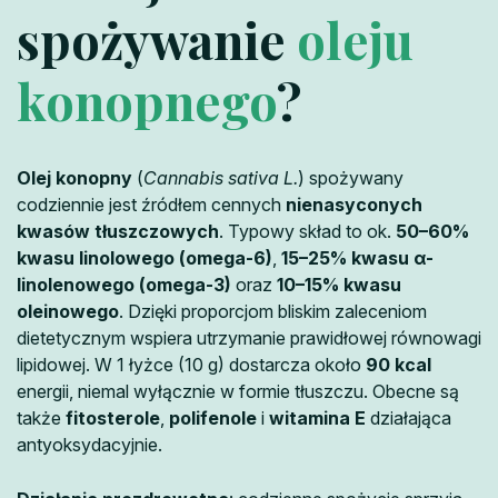
spożywanie
oleju
konopnego
?
Olej konopny
(
Cannabis sativa L.
) spożywany
codziennie jest źródłem cennych
nienasyconych
kwasów tłuszczowych
. Typowy skład to ok.
50–60%
kwasu linolowego (omega-6)
,
15–25% kwasu α-
linolenowego (omega-3)
oraz
10–15% kwasu
oleinowego
. Dzięki proporcjom bliskim zaleceniom
dietetycznym wspiera utrzymanie prawidłowej równowagi
lipidowej. W 1 łyżce (10 g) dostarcza około
90 kcal
energii, niemal wyłącznie w formie tłuszczu. Obecne są
także
fitosterole
,
polifenole
i
witamina E
działająca
antyoksydacyjnie.