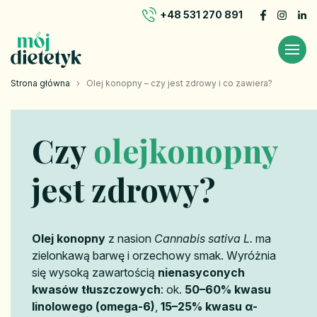
+48 531 270 891
Strona główna
›
Olej konopny – czy jest zdrowy i co zawiera?
Czy
olej
konopny
jest zdrowy?
Olej konopny
z nasion
Cannabis sativa L.
ma
zielonkawą barwę i orzechowy smak. Wyróżnia
się wysoką zawartością
nienasyconych
kwasów tłuszczowych
: ok.
50–60% kwasu
linolowego (omega-6)
,
15–25% kwasu α-