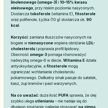
linolenowego (omega-3)
i
10–15% kwasu
oleinowego
, przy niskim poziomie nasyconych.
Dostarcza
tokoferole
(witamina E),
fitosterole
oraz polifenole. Łyżka (10 g) dostarcza ok.
90
kcal
.
Korzyści
: zamiana tłuszczów nasyconych na
bogate w
nienasycone
wspiera obniżanie
LDL-
cholesterolu
i poprawia profil lipidowy.
Obecność
omega-3
pomaga równoważyć
nadwyżkę omega-6 w diecie.
Witamina E
działa
antyoksydacyjnie, a
fitosterole
mogą
ograniczać wchłanianie cholesterolu
pokarmowego. Delikatny smak pasuje do sałatek,
kasz, zup kremów i past warzywnych.
Na co uważać
: duża ilość
PUFA
sprawia, że olej
szybko ulega
utlenianiu
– nie nadaje się do
długiego smażenia; najlepiej stosować
na zimno