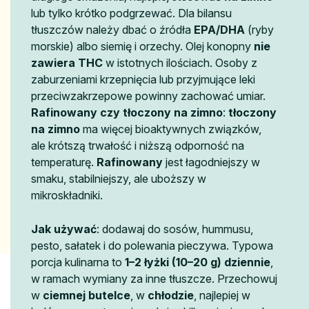
lub tylko krótko podgrzewać. Dla bilansu
tłuszczów należy dbać o źródła
EPA/DHA
(ryby
morskie) albo siemię i orzechy. Olej konopny
nie
zawiera THC
w istotnych ilościach. Osoby z
zaburzeniami krzepnięcia lub przyjmujące leki
przeciwzakrzepowe powinny zachować umiar.
Rafinowany czy tłoczony na zimno
:
tłoczony
na zimno
ma więcej bioaktywnych związków,
ale krótszą trwałość i niższą odporność na
temperaturę.
Rafinowany
jest łagodniejszy w
smaku, stabilniejszy, ale uboższy w
mikroskładniki.
Jak używać
: dodawaj do sosów, hummusu,
pesto, sałatek i do polewania pieczywa. Typowa
porcja kulinarna to
1–2 łyżki (10–20 g) dziennie
,
w ramach wymiany za inne tłuszcze. Przechowuj
w
ciemnej butelce
, w
chłodzie
, najlepiej w