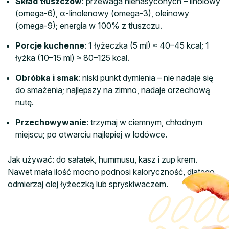
Skład tłuszczów
: przewaga nienasyconych – linolowy
(omega-6), α-linolenowy (omega-3), oleinowy
(omega-9); energia w 100% z tłuszczu.
Porcje kuchenne
: 1 łyżeczka (5 ml) ≈ 40–45 kcal; 1
łyżka (10–15 ml) ≈ 80–125 kcal.
Obróbka i smak
: niski punkt dymienia – nie nadaje się
do smażenia; najlepszy na zimno, nadaje orzechową
nutę.
Przechowywanie
: trzymaj w ciemnym, chłodnym
miejscu; po otwarciu najlepiej w lodówce.
Jak używać: do sałatek, hummusu, kasz i zup krem.
Nawet mała ilość mocno podnosi kaloryczność, dlatego
odmierzaj olej łyżeczką lub spryskiwaczem.