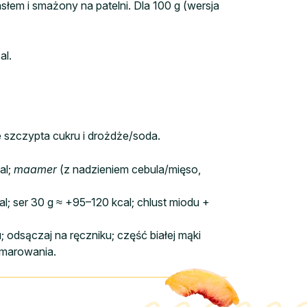
em i smażony na patelni. Dla 100 g (wersja
al.
e szczypta cukru i drożdże/soda.
al;
maamer
(z nadzieniem cebula/mięso,
l; ser 30 g ≈ +95–120 kcal; chlust miodu +
; odsączaj na ręczniku; część białej mąki
smarowania.