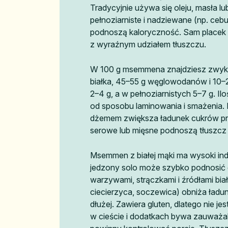
Tradycyjnie używa się oleju, masła lu
pełnoziarniste i nadziewane (np. cebu
podnoszą kaloryczność. Sam placek 
z wyraźnym udziałem tłuszczu.
W 100 g msemmena znajdziesz zwykl
białka, 45–55 g węglowodanów i 10–2
2–4 g, a w pełnoziarnistych 5–7 g. I
od sposobu laminowania i smażenia.
dżemem zwiększa ładunek cukrów pro
serowe lub mięsne podnoszą tłuszcz
Msemmen z białej mąki ma wysoki ind
jedzony solo może szybko podnosić g
warzywami, strączkami i źródłami białk
ciecierzyca, soczewica) obniża ładun
dłużej. Zawiera gluten, dlatego nie jes
w cieście i dodatkach bywa zauważal