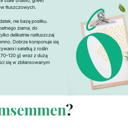
e stałe (masło, ghee)
ów tłuszczowych.
atek, nie bazę posiłku.
ełnego ziarna, do
ylko delikatnie natłuszczaj
ciemno. Dobrze komponuje się
ywami i sałatką z roślin
. 70–120 g) wraz z dużą
eści się w zbilansowanym
msemmen
?