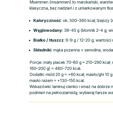
Msemmen (msammen) to marokański, warstwowy
klasyczna, bez nadzień i z umiarkowanym tłu
Kaloryczność
: ok. 300–360 kcal; lżejszy 
Węglowodany
: 38–45 g (błonnik 2–4 g; w
Białko / tłuszcz
: 6–9 g / 12–20 g; wartośc
Składniki
: mąka pszenna + semolina, woda, 
Porcje: mały placek 70–80 g ≈ 210–290 kcal;
160–200 g) ≈ 480–720 kcal.
Dodatki: miód 20 g ≈ +60 kcal; masło/ghi 10 g
masło razem ≈ +130–150 kcal.
Wskazówki: laminuj cienko i smaż na dobrze nag
podmień na pełnoziarnistą; wybieraj farsze 