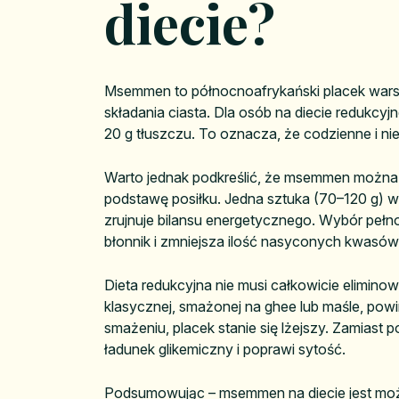
diecie?
Msemmen to północnoafrykański placek warstw
składania ciasta. Dla osób na diecie redukcy
20 g tłuszczu. To oznacza, że codzienne i n
Warto jednak podkreślić, że msemmen można włą
podstawę posiłku. Jedna sztuka (70–120 g) w
zrujnuje bilansu energetycznego. Wybór pełno
błonnik i zmniejsza ilość nasyconych kwasó
Dieta redukcyjna nie musi całkowicie elimi
klasycznej, smażonej na ghee lub maśle, powin
smażeniu, placek stanie się lżejszy. Zamiast 
ładunek glikemiczny i poprawi sytość.
Podsumowując – msemmen na diecie jest możliwy