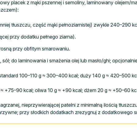
 placek z mąki pszennej i semoliny, laminowany olejem/masł
szczem):
(mniej tłuszczu, część mąki pełnoziarnistej) zwykle 240–290 kc
ięcej przy dodatku pełnego ziarna).
i rosną przy obfitym smarowaniu.
sól; do laminowania i smażenia olej lub masło/ghi; opcjonalni
 standard 100–110 g ≈ 300–400 kcal; duży 140 g ≈ 420–500 kc
 ≈ +75–90 kcal; oliwa 10 g ≈ +90 kcal; dżem 20 g ≈ +50–60 kca
rzanej, nieprzywierającej patelni z minimalną ilością tłuszczu
warzywne; przy słodkich dodatkach zrezygnuj z dodatkowego 