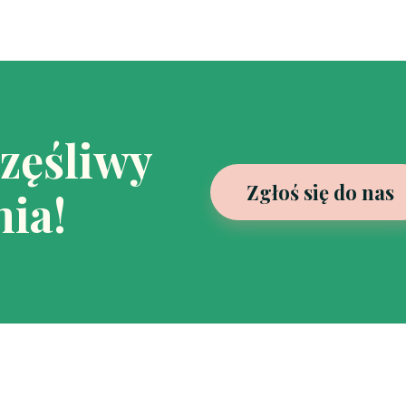
częśliwy
Zgłoś się do nas
ia!