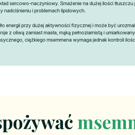
ad sercowo-naczyniowy. Smażenie na dużej ilości tłuszczu podn
y nadciśnieniu i problemach lipidowych.
o energii przy dużej aktywności fizycznej i może być urozmaic
sje z oliwą zamiast masła, mąką pełnoziarnistą i umiarkowan
asycznego, ciężkiego msemmena wymaga jednak kontroli ilośc
spożywać
msem