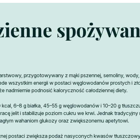
zienne spożywan
stwowy, przygotowywany z mąki pszennej, semoliny, wody, soli
e wszystkim energii w postaci węglowodanów prostych i złożo
że nadmiernie podnosić kaloryczność całodziennej diety.
 kcal, 6–8 g białka, 45–55 g węglowodanów i 10–20 g tłuszczu
racę jelit i stabilizuje poziom cukru we krwi. Jednak tradycyj
 nagłym wahaniom glukozy oraz zwiększonemu apetytowi.
ej postaci zwiększa podaż nasyconych kwasów tłuszczowych