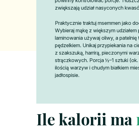
powinny kontrolować porcje. Tłuszcz
zwiększają udział nasyconych kwas
Praktycznie traktuj msemmen jako dod
Wybieraj mąkę z większym udziałem p
laminowania używaj oliwy, a patelnię t
pędzelkiem. Unikaj przypiekania na 
z szakszuką, harrirą, pieczonymi warz
strączkowych. Porcja ½–1 sztuki (ok
ilością warzyw i chudym białkiem mi
jadłospisie.
Ile kalorii ma