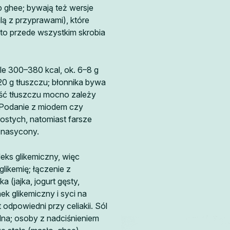
b ghee; bywają też wersje
lą z przyprawami), które
to przede wszystkim skrobia
e 300–380 kcal, ok. 6–8 g
0 g tłuszczu; błonnika bywa
lość tłuszczu mocno zależy
 Podanie z miodem czy
stych, natomiast farsze
 nasycony.
eks glikemiczny, więc
likemię; łączenie z
a (jajka, jogurt gęsty,
ek glikemiczny i syci na
t odpowiedni przy celiakii. Sól
na; osoby z nadciśnieniem