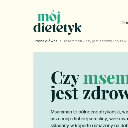
Dla
Strona główna
›
Msemmen – czy jest zdrowy i co zawi
Czy
mse
jest zdro
Msemmen to północnoafrykański, wa
pszennej i drobnej semoliny, wałkowa
składany w kopertę i smażony na dobr