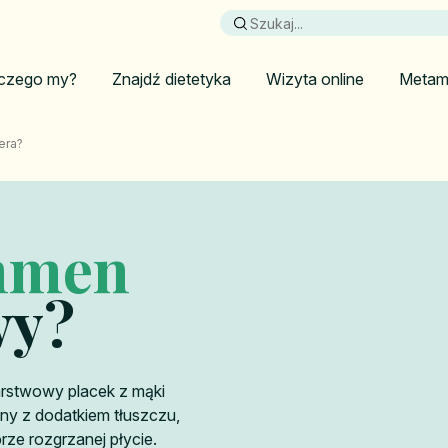
czego my?
Znajdź dietetyka
Wizyta online
Metam
era?
mmen
wy?
rstwowy placek z mąki
ny z dodatkiem tłuszczu,
ze rozgrzanej płycie.