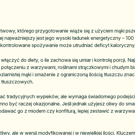
owy, którego przygotowanie wiąże się z użyciem mąki pszennej
jnej najważniejszy jest jego wysoki ładunek energetyczny – 10
iekontrolowane spożywanie może utrudniać deficyt kaloryczny
czyć do diety, o ile zachowa się umiar i kontrolę porcji. Najl
 połączeniu z warzywami, roślinami strączkowymi i chudym bia
ziarnistej mąki i smażenie z ograniczoną ilością tłuszczu zn
w tłuszczowych.
nować tradycyjnych wypieków, ale wymaga świadomego podejś
no być raczej okazjonalne. Jeśli jednak użyjesz oliwy do sma
podawać go z miodem czy konfiturą, lepiej zestawić z warzywa
, ale w wersji modyfikowanej i w niewielkiej ilości. Kluczem 