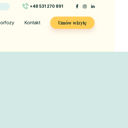
+48 531 270 891
Umów wizytę
orfozy
Kontakt