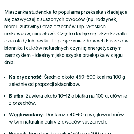
Mieszanka studencka to popularna przekąska składająca
się zazwyczaj z suszonych owoców (np. rodzynek,
moreli, żurawiny) oraz orzechów (np. włoskich,
nerkowców, migdałów). Często dodaje się także kawałki
czekolady lub pestki. To połączenie zdrowych tłuszczów,
błonnika i cukrów naturalnych czyni ją energetycznym
zastrzykiem – idealnym jako szybka przekąska w ciągu
dnia:
Kaloryczność
: Średnio około 450–500 kcal na 100 g –
zależnie od proporcji składników.
Białko
: Zawiera około 10–12 g białka na 100 g, głównie
z orzechów.
Węglowodany
: Dostarcza 40–50 g węglowodanów,
w tym naturalne cukry z owoców suszonych.
Błonnik
: Bogata w błonnik – 5–8 g na 100 g, co