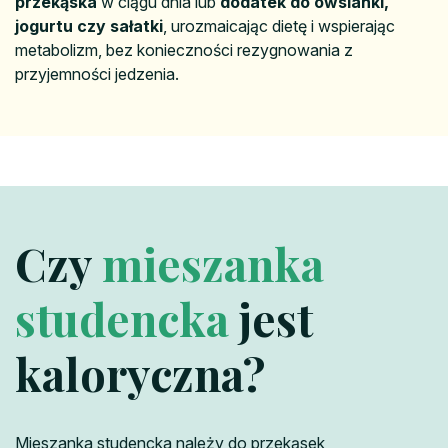
przekąska
w ciągu dnia lub
dodatek do owsianki,
jogurtu czy sałatki
, urozmaicając dietę i wspierając
metabolizm, bez konieczności rezygnowania z
przyjemności jedzenia.
Czy
mieszanka
studencka
jest
kaloryczna?
Mieszanka studencka należy do przekąsek