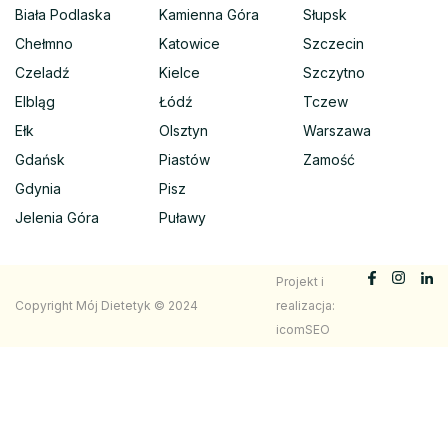
Biała Podlaska
Kamienna Góra
Słupsk
Chełmno
Katowice
Szczecin
Czeladź
Kielce
Szczytno
Elbląg
Łódź
Tczew
Ełk
Olsztyn
Warszawa
Gdańsk
Piastów
Zamość
Gdynia
Pisz
Jelenia Góra
Puławy
Projekt i
Copyright Mój Dietetyk © 2024
realizacja:
icomSEO