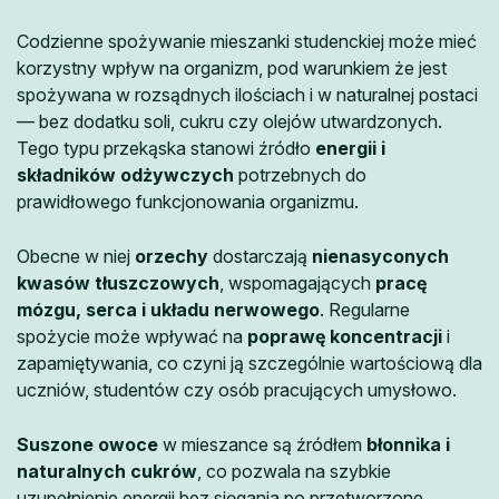
Codzienne spożywanie mieszanki studenckiej może mieć
korzystny wpływ na organizm, pod warunkiem że jest
spożywana w rozsądnych ilościach i w naturalnej postaci
— bez dodatku soli, cukru czy olejów utwardzonych.
Tego typu przekąska stanowi źródło
energii i
składników odżywczych
potrzebnych do
prawidłowego funkcjonowania organizmu.
Obecne w niej
orzechy
dostarczają
nienasyconych
kwasów tłuszczowych
, wspomagających
pracę
mózgu, serca i układu nerwowego
. Regularne
spożycie może wpływać na
poprawę koncentracji
i
zapamiętywania, co czyni ją szczególnie wartościową dla
uczniów, studentów czy osób pracujących umysłowo.
Suszone owoce
w mieszance są źródłem
błonnika i
naturalnych cukrów
, co pozwala na szybkie
uzupełnienie energii bez sięgania po przetworzone