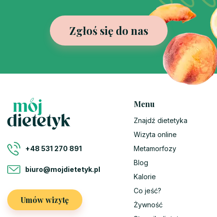
Zgłoś się do nas
Menu
Znajdź dietetyka
Wizyta online
Metamorfozy
+48 531 270 891
Blog
biuro@mojdietetyk.pl
Kalorie
Co jeść?
Umów wizytę
Żywność