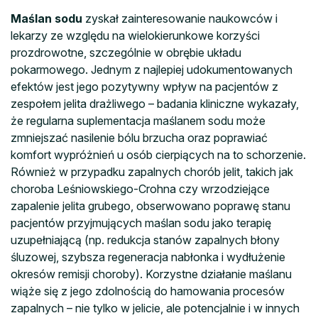
Maślan sodu
zyskał zainteresowanie naukowców i
lekarzy ze względu na wielokierunkowe korzyści
prozdrowotne, szczególnie w obrębie układu
pokarmowego. Jednym z najlepiej udokumentowanych
efektów jest jego pozytywny wpływ na pacjentów z
zespołem jelita drażliwego – badania kliniczne wykazały,
że regularna suplementacja maślanem sodu może
zmniejszać nasilenie bólu brzucha oraz poprawiać
komfort wypróżnień u osób cierpiących na to schorzenie.
Również w przypadku zapalnych chorób jelit, takich jak
choroba Leśniowskiego-Crohna czy wrzodziejące
zapalenie jelita grubego, obserwowano poprawę stanu
pacjentów przyjmujących maślan sodu jako terapię
uzupełniającą (np. redukcja stanów zapalnych błony
śluzowej, szybsza regeneracja nabłonka i wydłużenie
okresów remisji choroby). Korzystne działanie maślanu
wiąże się z jego zdolnością do hamowania procesów
zapalnych – nie tylko w jelicie, ale potencjalnie i w innych