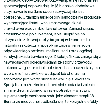
przypadku osoby zdrowej, odżywiającej się racjonalnie i
spożywającej odpowiednią ilość błonnika, dodatkowe
przyjmowanie maślanu sodu zazwyczaj nie jest
potrzebne. Organizm takiej osoby samodzielnie produkuje
wystarczające ilości kwasu masłowego dzięki
prawidłowej pracy mikroflory jelitowej. Zamiast sięgać
profilaktycznie po suplement, lepiej skupić się na
utrzymaniu
zdrowej diety bogatej w błonnik
– to
naturalny i skuteczny sposób na zapewnienie sobie
odpowiedniego poziomu maślanu sodu oraz ogólnej
kondycji układu trawiennego. Z kolei jeśli ktoś zmaga się z
nawracającymi dolegliwościami ze strony przewodu
pokarmowego (takimi jak bóle brzucha, zaburzenia rytmu
wypróżnień, przewlekłe wzdęcia) lub choruje na
schorzenia jelit, warto skonsultować się z lekarzem.
Specjalista może zlecić odpowiednie badania i zalecić
zmianę diety, a dopiero w razie potrzeby – włączyć
suplementację maślanem sodu jako element terapii. W
literaturze medycznej podkreśla się, że korzystne efekty