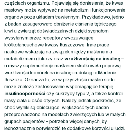
częściach organizmu. Pojawiają się doniesienia, że kwas
masłowy może wpływać na metabolizm i funkcjonowanie
organów poza układem trawiennym. Przykładowo, jedno
z badań zasugerowało obniżenie ciśnienia tętniczego
krwi u zwierząt doświadczalnych dzięki sygnałom
wysyłanym przez receptory wyczuwające
krótkołańcuchowe kwasy tłuszczowe. Inne prace
naukowe wskazują na związek między maślanem a
metabolizmem glukozy oraz
wrażliwością na insulinę
–
u myszy suplementacja maślanem skutkowała poprawą
wrażliwości komórek na insulinę i redukcją odkładania
tłuszczu. Oznacza to, że w przyszłości maślan sodu
może znaleźć zastosowanie wspomagające terapię
insulinooporności
czy cukrzycy typu 2, a także kontroli
masy ciała u osób otyłych. Należy jednak podkreślić, że
choć wyniki są obiecujące, większość tych badań
przeprowadzono na modelach zwierzęcych lub w małych
grupach pacjentów – potrzeba więcej danych, by
jednoznacznie potwierdzić te dodatkowe korzyści u ludzi.