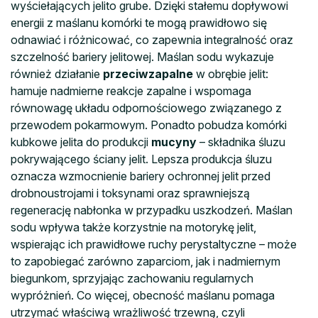
wyściełających jelito grube. Dzięki stałemu dopływowi
energii z maślanu komórki te mogą prawidłowo się
odnawiać i różnicować, co zapewnia integralność oraz
szczelność bariery jelitowej. Maślan sodu wykazuje
również działanie
przeciwzapalne
w obrębie jelit:
hamuje nadmierne reakcje zapalne i wspomaga
równowagę układu odpornościowego związanego z
przewodem pokarmowym. Ponadto pobudza komórki
kubkowe jelita do produkcji
mucyny
– składnika śluzu
pokrywającego ściany jelit. Lepsza produkcja śluzu
oznacza wzmocnienie bariery ochronnej jelit przed
drobnoustrojami i toksynami oraz sprawniejszą
regenerację nabłonka w przypadku uszkodzeń. Maślan
sodu wpływa także korzystnie na motorykę jelit,
wspierając ich prawidłowe ruchy perystaltyczne – może
to zapobiegać zarówno zaparciom, jak i nadmiernym
biegunkom, sprzyjając zachowaniu regularnych
wypróżnień. Co więcej, obecność maślanu pomaga
utrzymać właściwą wrażliwość trzewną, czyli