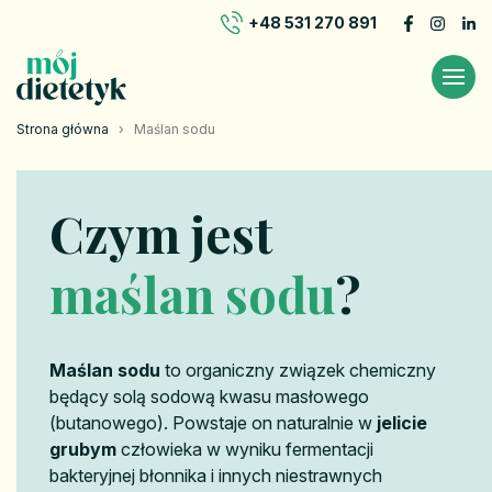
+48 531 270 891
Strona główna
›
Maślan sodu
Czym jest
maślan sodu
?
Maślan sodu
to organiczny związek chemiczny
będący solą sodową kwasu masłowego
(butanowego). Powstaje on naturalnie w
jelicie
grubym
człowieka w wyniku fermentacji
bakteryjnej błonnika i innych niestrawnych