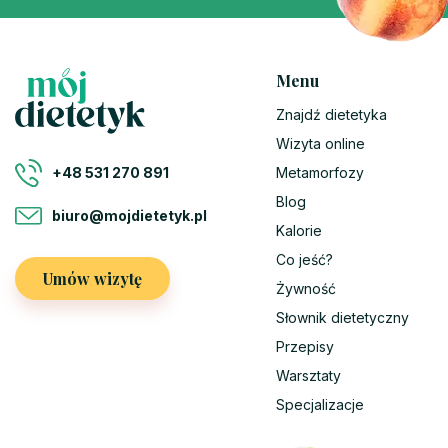
Menu
Znajdź dietetyka
Wizyta online
Metamorfozy
+48 531 270 891
Blog
biuro@mojdietetyk.pl
Kalorie
Co jeść?
Umów wizytę
Żywność
Słownik dietetyczny
Przepisy
Warsztaty
Specjalizacje