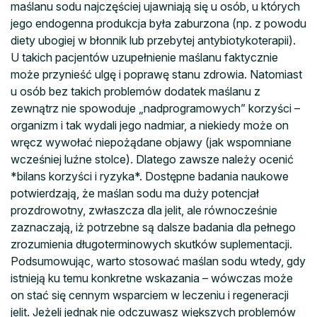
maślanu sodu najczęściej ujawniają się u osób, u których
jego endogenna produkcja była zaburzona (np. z powodu
diety ubogiej w błonnik lub przebytej antybiotykoterapii).
U takich pacjentów uzupełnienie maślanu faktycznie
może przynieść ulgę i poprawę stanu zdrowia. Natomiast
u osób bez takich problemów dodatek maślanu z
zewnątrz nie spowoduje „nadprogramowych” korzyści –
organizm i tak wydali jego nadmiar, a niekiedy może on
wręcz wywołać niepożądane objawy (jak wspomniane
wcześniej luźne stolce). Dlatego zawsze należy ocenić
*bilans korzyści i ryzyka*. Dostępne badania naukowe
potwierdzają, że maślan sodu ma duży potencjał
prozdrowotny, zwłaszcza dla jelit, ale równocześnie
zaznaczają, iż potrzebne są dalsze badania dla pełnego
zrozumienia długoterminowych skutków suplementacji.
Podsumowując, warto stosować maślan sodu wtedy, gdy
istnieją ku temu konkretne wskazania – wówczas może
on stać się cennym wsparciem w leczeniu i regeneracji
jelit. Jeżeli jednak nie odczuwasz większych problemów