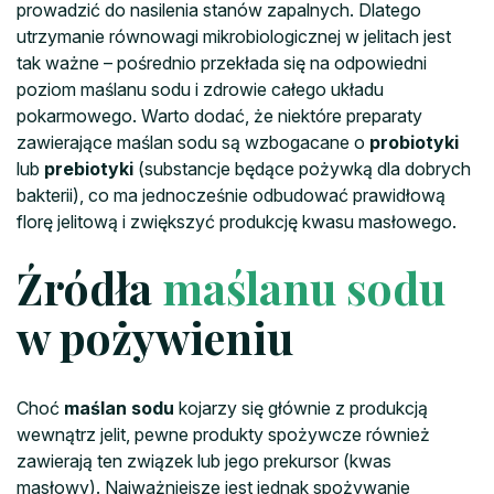
prowadzić do nasilenia stanów zapalnych. Dlatego
utrzymanie równowagi mikrobiologicznej w jelitach jest
tak ważne – pośrednio przekłada się na odpowiedni
poziom maślanu sodu i zdrowie całego układu
pokarmowego. Warto dodać, że niektóre preparaty
zawierające maślan sodu są wzbogacane o
probiotyki
lub
prebiotyki
(substancje będące pożywką dla dobrych
bakterii), co ma jednocześnie odbudować prawidłową
florę jelitową i zwiększyć produkcję kwasu masłowego.
Źródła
maślanu sodu
w pożywieniu
Choć
maślan sodu
kojarzy się głównie z produkcją
wewnątrz jelit, pewne produkty spożywcze również
zawierają ten związek lub jego prekursor (kwas
masłowy). Najważniejsze jest jednak spożywanie