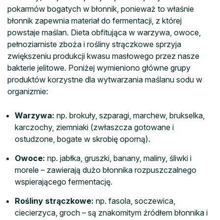
pokarmów bogatych w błonnik, ponieważ to właśnie
błonnik zapewnia materiał do fermentacji, z której
powstaje maślan. Dieta obfitująca w warzywa, owoce,
pełnoziarniste zboża i rośliny strączkowe sprzyja
zwiększeniu produkcji kwasu masłowego przez nasze
bakterie jelitowe. Poniżej wymieniono główne grupy
produktów korzystne dla wytwarzania maślanu sodu w
organizmie:
Warzywa:
np. brokuły, szparagi, marchew,
brukselka
,
karczochy, ziemniaki (zwłaszcza gotowane i
ostudzone, bogate w skrobię oporną).
Owoce:
np. jabłka, gruszki, banany, maliny, śliwki i
morele – zawierają dużo błonnika rozpuszczalnego
wspierającego fermentację.
Rośliny strączkowe:
np. fasola, soczewica,
ciecierzyca, groch – są znakomitym źródłem błonnika i