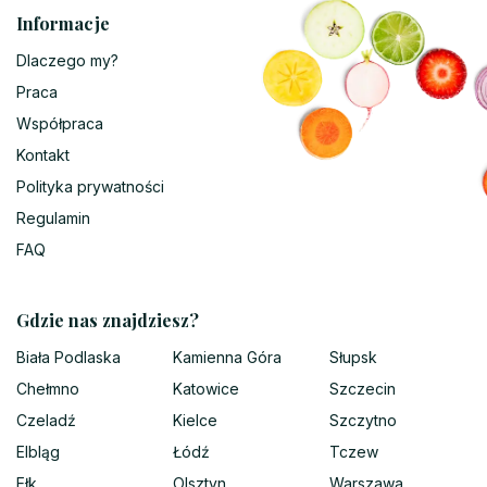
Informacje
Dlaczego my?
Praca
Współpraca
Kontakt
Polityka prywatności
Regulamin
FAQ
Gdzie nas znajdziesz?
Biała Podlaska
Kamienna Góra
Słupsk
Chełmno
Katowice
Szczecin
Czeladź
Kielce
Szczytno
Elbląg
Łódź
Tczew
Ełk
Olsztyn
Warszawa