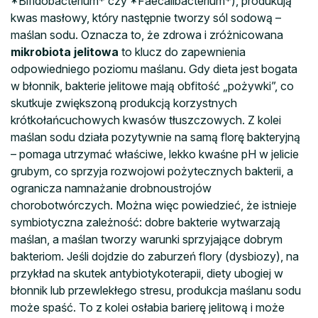
*Bifidobacterium* czy *Faecalibacterium*), produkują
kwas masłowy, który następnie tworzy sól sodową –
maślan sodu. Oznacza to, że zdrowa i zróżnicowana
mikrobiota jelitowa
to klucz do zapewnienia
odpowiedniego poziomu maślanu. Gdy dieta jest bogata
w błonnik, bakterie jelitowe mają obfitość „pożywki”, co
skutkuje zwiększoną produkcją korzystnych
krótkołańcuchowych kwasów tłuszczowych. Z kolei
maślan sodu działa pozytywnie na samą florę bakteryjną
– pomaga utrzymać właściwe, lekko kwaśne pH w jelicie
grubym, co sprzyja rozwojowi pożytecznych bakterii, a
ogranicza namnażanie drobnoustrojów
chorobotwórczych. Można więc powiedzieć, że istnieje
symbiotyczna zależność: dobre bakterie wytwarzają
maślan, a maślan tworzy warunki sprzyjające dobrym
bakteriom. Jeśli dojdzie do zaburzeń flory (dysbiozy), na
przykład na skutek antybiotykoterapii, diety ubogiej w
błonnik lub przewlekłego stresu, produkcja maślanu sodu
może spaść. To z kolei osłabia barierę jelitową i może