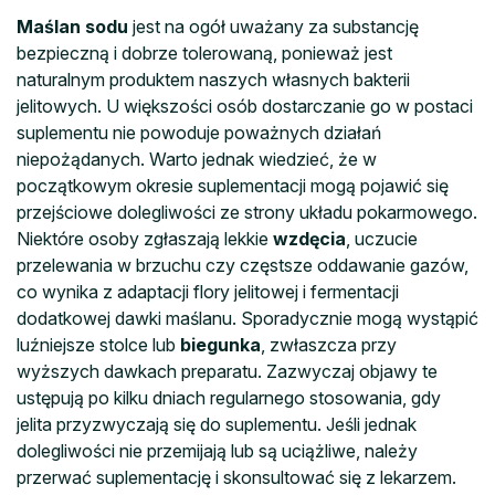
Maślan sodu
jest na ogół uważany za substancję
bezpieczną i dobrze tolerowaną, ponieważ jest
naturalnym produktem naszych własnych bakterii
jelitowych. U większości osób dostarczanie go w postaci
suplementu nie powoduje poważnych działań
niepożądanych. Warto jednak wiedzieć, że w
początkowym okresie suplementacji mogą pojawić się
przejściowe dolegliwości ze strony układu pokarmowego.
Niektóre osoby zgłaszają lekkie
wzdęcia
, uczucie
przelewania w brzuchu czy częstsze oddawanie gazów,
co wynika z adaptacji flory jelitowej i fermentacji
dodatkowej dawki maślanu. Sporadycznie mogą wystąpić
luźniejsze stolce lub
biegunka
, zwłaszcza przy
wyższych dawkach preparatu. Zazwyczaj objawy te
ustępują po kilku dniach regularnego stosowania, gdy
jelita przyzwyczają się do suplementu. Jeśli jednak
dolegliwości nie przemijają lub są uciążliwe, należy
przerwać suplementację i skonsultować się z lekarzem.