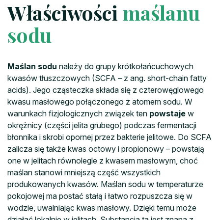
Właściwości
maślanu
sodu
Maślan sodu
należy do grupy krótkołańcuchowych
kwasów tłuszczowych (SCFA – z ang. short-chain fatty
acids). Jego cząsteczka składa się z czterowęglowego
kwasu masłowego połączonego z atomem sodu. W
warunkach fizjologicznych związek ten
powstaje
w
okrężnicy (części jelita grubego) podczas fermentacji
błonnika i skrobi opornej przez bakterie jelitowe. Do SCFA
zalicza się także kwas octowy i propionowy – powstają
one w jelitach równolegle z kwasem masłowym, choć
maślan stanowi mniejszą część wszystkich
produkowanych kwasów. Maślan sodu w temperaturze
pokojowej ma postać stałą i łatwo rozpuszcza się w
wodzie, uwalniając kwas masłowy. Dzięki temu może
działać lokalnie w jelitach. Substancja ta jest znana z