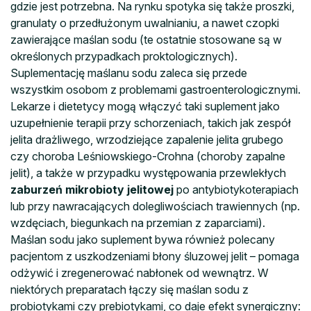
gdzie jest potrzebna. Na rynku spotyka się także proszki,
granulaty o przedłużonym uwalnianiu, a nawet czopki
zawierające maślan sodu (te ostatnie stosowane są w
określonych przypadkach proktologicznych).
Suplementację maślanu sodu zaleca się przede
wszystkim osobom z problemami gastroenterologicznymi.
Lekarze i dietetycy mogą włączyć taki suplement jako
uzupełnienie terapii przy schorzeniach, takich jak zespół
jelita drażliwego, wrzodziejące zapalenie jelita grubego
czy choroba Leśniowskiego-Crohna (choroby zapalne
jelit), a także w przypadku występowania przewlekłych
zaburzeń mikrobioty jelitowej
po antybiotykoterapiach
lub przy nawracających dolegliwościach trawiennych (np.
wzdęciach, biegunkach na przemian z zaparciami).
Maślan sodu jako suplement bywa również polecany
pacjentom z uszkodzeniami błony śluzowej jelit – pomaga
odżywić i zregenerować nabłonek od wewnątrz. W
niektórych preparatach łączy się maślan sodu z
probiotykami czy prebiotykami, co daje efekt synergiczny: