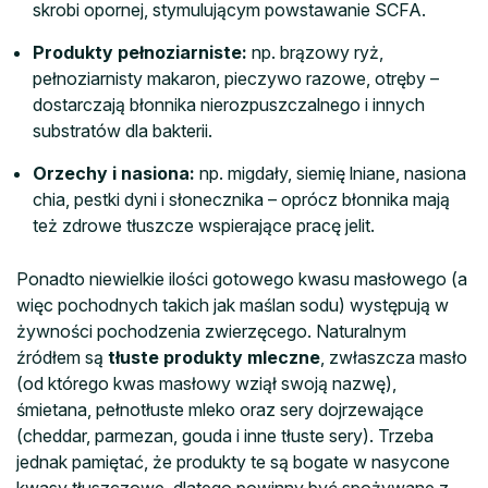
skrobi opornej, stymulującym powstawanie SCFA.
Produkty pełnoziarniste:
np. brązowy ryż,
pełnoziarnisty makaron, pieczywo razowe, otręby –
dostarczają błonnika nierozpuszczalnego i innych
substratów dla bakterii.
Orzechy i nasiona:
np. migdały, siemię lniane, nasiona
chia, pestki dyni i słonecznika – oprócz błonnika mają
też zdrowe tłuszcze wspierające pracę jelit.
Ponadto niewielkie ilości gotowego kwasu masłowego (a
więc pochodnych takich jak maślan sodu) występują w
żywności pochodzenia zwierzęcego. Naturalnym
źródłem są
tłuste produkty mleczne
, zwłaszcza masło
(od którego kwas masłowy wziął swoją nazwę),
śmietana, pełnotłuste mleko oraz sery dojrzewające
(cheddar, parmezan, gouda i inne tłuste sery). Trzeba
jednak pamiętać, że produkty te są bogate w nasycone
kwasy tłuszczowe, dlatego powinny być spożywane z