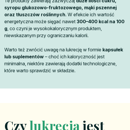
Te produkty zawierają zazwyczaj
duże ilości cukru,
syropu glukozowo-fruktozowego, mąki pszennej
oraz tłuszczów roślinnych
. W efekcie ich wartość
energetyczna może sięgać nawet
300–400 kcal na 100
g
, co czyni je wysokokalorycznym produktem,
niewskazanym przy ograniczaniu kalorii.
Warto też zwrócić uwagę na lukrecję w formie
kapsułek
lub suplementów
– choć ich kaloryczność jest
minimalna, niektóre zawierają dodatki technologiczne,
które warto sprawdzić w składzie.
Czy
lukrecja
jest