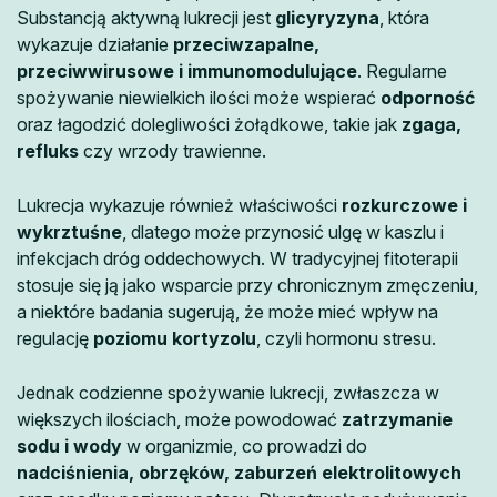
Substancją aktywną lukrecji jest
glicyryzyna
, która
wykazuje działanie
przeciwzapalne,
przeciwwirusowe i immunomodulujące
. Regularne
spożywanie niewielkich ilości może wspierać
odporność
oraz łagodzić dolegliwości żołądkowe, takie jak
zgaga,
refluks
czy wrzody trawienne.
Lukrecja wykazuje również właściwości
rozkurczowe i
wykrztuśne
, dlatego może przynosić ulgę w kaszlu i
infekcjach dróg oddechowych. W tradycyjnej fitoterapii
stosuje się ją jako wsparcie przy chronicznym zmęczeniu,
a niektóre badania sugerują, że może mieć wpływ na
regulację
poziomu kortyzolu
, czyli hormonu stresu.
Jednak codzienne spożywanie lukrecji, zwłaszcza w
większych ilościach, może powodować
zatrzymanie
sodu i wody
w organizmie, co prowadzi do
nadciśnienia, obrzęków, zaburzeń elektrolitowych