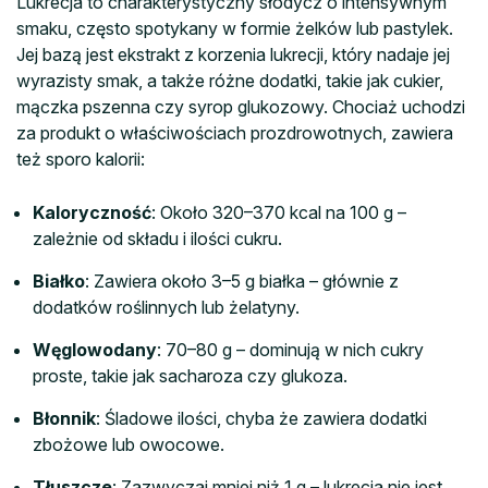
Lukrecja to charakterystyczny słodycz o intensywnym
smaku, często spotykany w formie żelków lub pastylek.
Jej bazą jest ekstrakt z korzenia lukrecji, który nadaje jej
wyrazisty smak, a także różne dodatki, takie jak cukier,
mączka pszenna czy syrop glukozowy. Chociaż uchodzi
za produkt o właściwościach prozdrowotnych, zawiera
też sporo kalorii:
Kaloryczność
: Około 320–370 kcal na 100 g –
zależnie od składu i ilości cukru.
Białko
: Zawiera około 3–5 g białka – głównie z
dodatków roślinnych lub żelatyny.
Węglowodany
: 70–80 g – dominują w nich cukry
proste, takie jak sacharoza czy glukoza.
Błonnik
: Śladowe ilości, chyba że zawiera dodatki
zbożowe lub owocowe.
Tłuszcze
: Zazwyczaj mniej niż 1 g – lukrecja nie jest