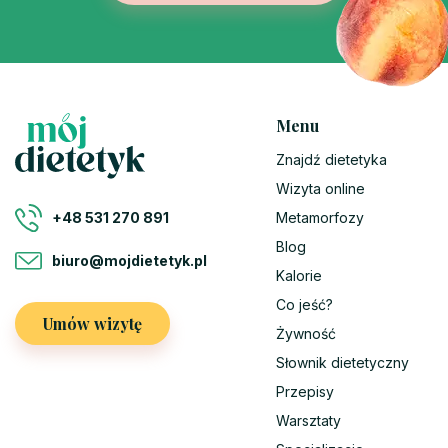
Menu
Znajdź dietetyka
Wizyta online
Metamorfozy
+48 531 270 891
Blog
biuro@mojdietetyk.pl
Kalorie
Co jeść?
Umów wizytę
Żywność
Słownik dietetyczny
Przepisy
Warsztaty