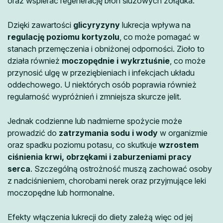
oraz wspierać regenerację błon śluzowych żołądka.
Dzięki zawartości
glicyryzyny
lukrecja wpływa na
regulację poziomu kortyzolu
, co może pomagać w
stanach przemęczenia i obniżonej odporności. Zioło to
działa również
moczopędnie i wykrztuśnie
, co może
przynosić ulgę w przeziębieniach i infekcjach układu
oddechowego. U niektórych osób poprawia również
regularność wypróżnień i zmniejsza skurcze jelit.
Jednak codzienne lub nadmierne spożycie może
prowadzić do
zatrzymania sodu i wody
w organizmie
oraz spadku poziomu potasu, co skutkuje
wzrostem
ciśnienia krwi, obrzękami i zaburzeniami pracy
serca
. Szczególną ostrożność muszą zachować osoby
z nadciśnieniem, chorobami nerek oraz przyjmujące leki
moczopędne lub hormonalne.
Efekty włączenia lukrecji do diety zależą więc od jej