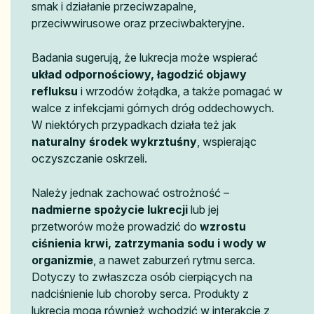
smak i działanie przeciwzapalne,
przeciwwirusowe oraz przeciwbakteryjne.
Badania sugerują, że lukrecja może wspierać
układ odpornościowy, łagodzić objawy
refluksu
i wrzodów żołądka, a także pomagać w
walce z infekcjami górnych dróg oddechowych.
W niektórych przypadkach działa też jak
naturalny środek wykrztuśny
, wspierając
oczyszczanie oskrzeli.
Należy jednak zachować ostrożność –
nadmierne spożycie lukrecji
lub jej
przetworów może prowadzić do
wzrostu
ciśnienia krwi, zatrzymania sodu i wody w
organizmie
, a nawet zaburzeń rytmu serca.
Dotyczy to zwłaszcza osób cierpiących na
nadciśnienie lub choroby serca. Produkty z
lukrecją mogą również wchodzić w interakcje z