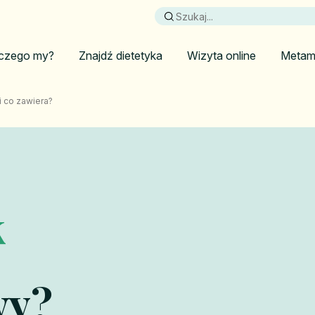
czego my?
Znajdź dietetyka
Wizyta online
Metam
i co zawiera?
k
wy?