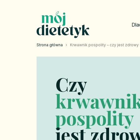
Dla
Strona główna
›
Krwawnik pospolity – czy jest zdrowy 
Czy
krwawni
pospolity
jest zdro