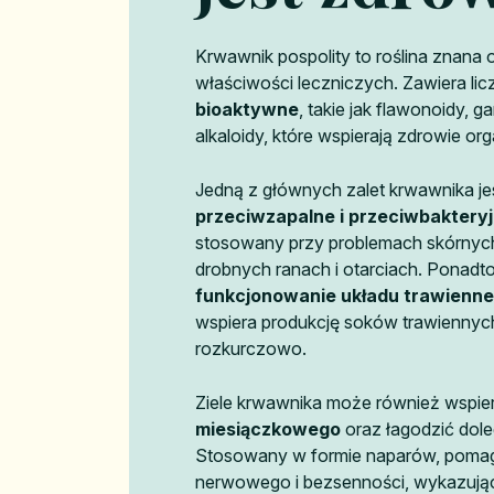
Krwawnik pospolity to roślina znana
właściwości leczniczych. Zawiera li
bioaktywne
, takie jak flawonoidy, ga
alkaloidy, które wspierają zdrowie o
Jedną z głównych zalet krwawnika jes
przeciwzapalne i przeciwbaktery
stosowany przy problemach skórnych
drobnych ranach i otarciach. Pona
funkcjonowanie układu trawienn
wspiera produkcję soków trawiennych
rozkurczowo.
Ziele krwawnika może również wspi
miesiączkowego
oraz łagodzić dole
Stosowany w formie naparów, pomaga
nerwowego i bezsenności, wykazując 