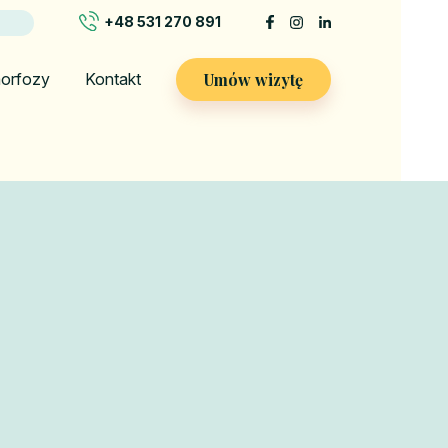
+48 531 270 891
Umów wizytę
orfozy
Kontakt