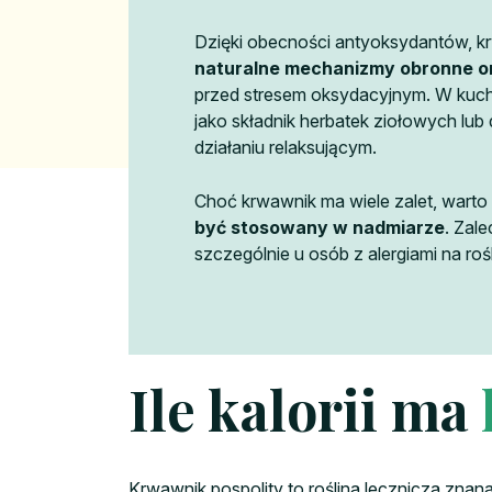
Dzięki obecności antyoksydantów, 
naturalne mechanizmy obronne o
przed stresem oksydacyjnym. W kuchn
jako składnik herbatek ziołowych lub
działaniu relaksującym.
Choć krwawnik ma wiele zalet, warto
być stosowany w nadmiarze
. Zal
szczególnie u osób z alergiami na roś
Ile kalorii ma
Krwawnik pospolity to roślina lecznicza zna