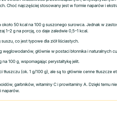
. Choć najczęściej stosowany jest w formie naparów i ekstra
ra około 50 kcal na 100 g suszonego surowca. Jednak w zasto
j 1–2 g na porcję, co daje zaledwie 0,5–1 kcal.
suszu, co jest typowe dla ziół liściastych.
8 g węglowodanów, głównie w postaci błonnika i naturalnych c
g na 100 g, wspomagając perystaltykę jelit.
ci tłuszczu (ok. 1 g/100 g), ale są to głównie cenne tłuszcze e
idów, garbników, witaminy C i prowitaminy A. Dzięki temu nie
i naparów.