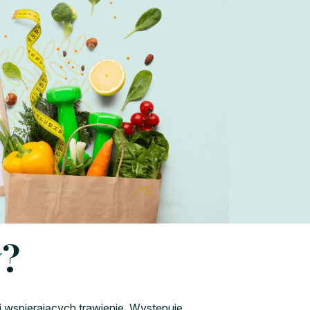
y
?
 wspierających trawienie. Występuje