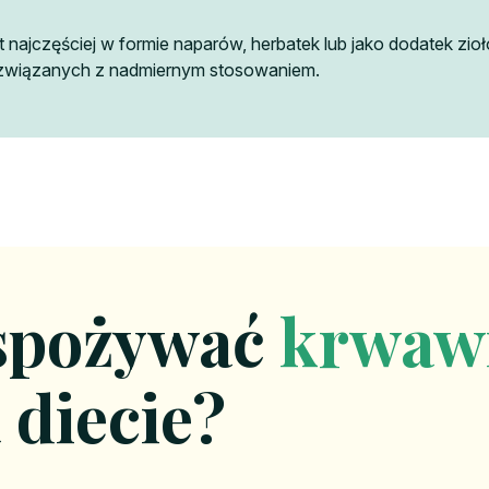
 najczęściej w formie naparów, herbatek lub jako dodatek zi
h związanych z nadmiernym stosowaniem.
spożywać
krwaw
 diecie?