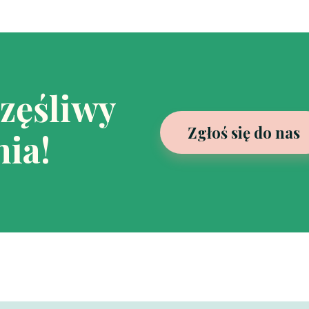
częśliwy
Zgłoś się do nas
ia!