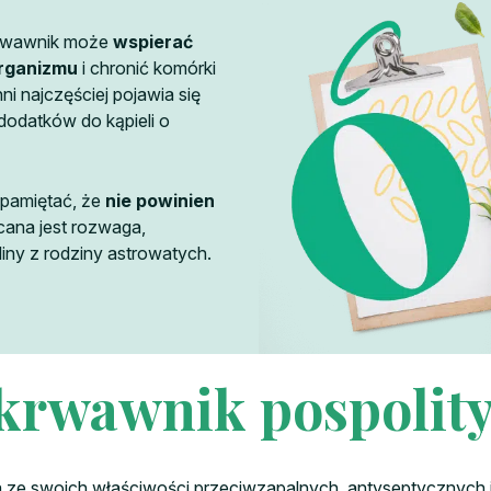
krwawnik może
wspierać
rganizmu
i chronić komórki
i najczęściej pojawia się
 dodatków do kąpieli o
 pamiętać, że
nie powinien
ecana jest rozwaga,
liny z rodziny astrowatych.
krwawnik pospolit
na ze swoich właściwości przeciwzapalnych, antyseptycznych i