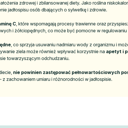
ałożenia zdrowej i zbilansowanej diety. Jako roślina niskokal
nie jadłospisu osób dbających o sylwetkę i zdrowie.
taminę C
, które wspomagają procesy trawienne oraz przyspiesz
wych i żółciopędnych, co może być pomocne w regulowaniu t
pędne
, co sprzyja usuwaniu nadmiaru wody z organizmu i moż
żywanie ziela może również wpływać korzystnie na
apetyt i 
esie towarzyszącym odchudzaniu.
iecie,
nie powinien zastępować pełnowartościowych po
— z zachowaniem umiaru i różnorodności w jadłospisie.