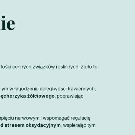
ie
rtości cennych związków roślinnych. Zioło to
nym w łagodzeniu dolegliwości trawiennych,
pęcherzyka żółciowego
, poprawiając
apięciu nerwowym i wspomagać regulację
ed stresem oksydacyjnym
, wspierając tym