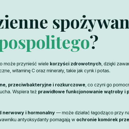
zienne spożywan
pospolitego
?
o może przynieść wiele
korzyści zdrowotnych
, dzięki zawa
yczne, witaminę C oraz minerały, takie jak cynk i potas.
lne, przeciwbakteryjne i rozkurczowe
, co czyni go pomoc
zucha. Wspiera też
prawidłowe funkcjonowanie wątroby i 
d nerwowy i hormonalny
— może działać łagodząco przy n
rwawniku antyoksydanty pomagają w
ochronie komórek prz