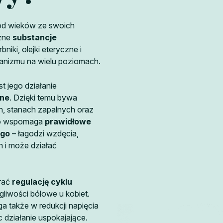
 od wieków ze swoich
czne
substancje
rbniki, olejki eteryczne i
rganizmu na wielu poziomach.
t jego działanie
jne
. Dzięki temu bywa
, stanach zapalnych oraz
dto wspomaga
prawidłowe
ego
– łagodzi wzdęcia,
 i może działać
erać
regulację cyklu
gliwości bólowe u kobiet.
 także w redukcji napięcia
działanie uspokajające.