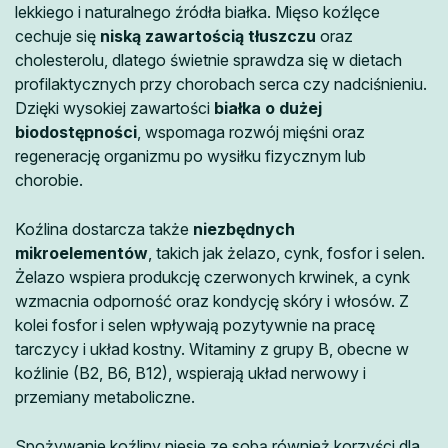
lekkiego i naturalnego źródła białka. Mięso koźlęce
cechuje się
niską zawartością tłuszczu
oraz
cholesterolu, dlatego świetnie sprawdza się w dietach
profilaktycznych przy chorobach serca czy nadciśnieniu.
Dzięki wysokiej zawartości
białka o dużej
biodostępności
, wspomaga rozwój mięśni oraz
regenerację organizmu po wysiłku fizycznym lub
chorobie.
Koźlina dostarcza także
niezbędnych
mikroelementów
, takich jak żelazo, cynk, fosfor i selen.
Żelazo wspiera produkcję czerwonych krwinek, a cynk
wzmacnia odporność oraz kondycję skóry i włosów. Z
kolei fosfor i selen wpływają pozytywnie na pracę
tarczycy i układ kostny. Witaminy z grupy B, obecne w
koźlinie (B2, B6, B12), wspierają układ nerwowy i
przemiany metaboliczne.
Spożywanie koźliny niesie ze sobą również korzyści dla