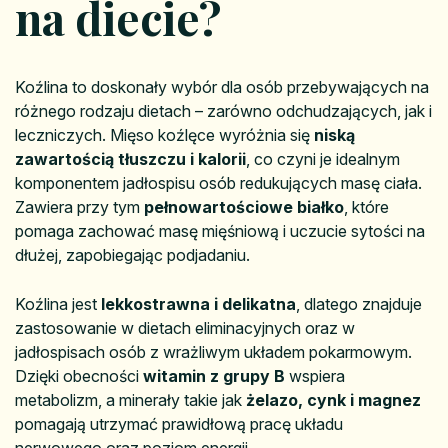
na diecie?
Koźlina to doskonały wybór dla osób przebywających na
różnego rodzaju dietach – zarówno odchudzających, jak i
leczniczych. Mięso koźlęce wyróżnia się
niską
zawartością tłuszczu i kalorii
, co czyni je idealnym
komponentem jadłospisu osób redukujących masę ciała.
Zawiera przy tym
pełnowartościowe białko
, które
pomaga zachować masę mięśniową i uczucie sytości na
dłużej, zapobiegając podjadaniu.
Koźlina jest
lekkostrawna i delikatna
, dlatego znajduje
zastosowanie w dietach eliminacyjnych oraz w
jadłospisach osób z wrażliwym układem pokarmowym.
Dzięki obecności
witamin z grupy B
wspiera
metabolizm, a minerały takie jak
żelazo, cynk i magnez
pomagają utrzymać prawidłową pracę układu
nerwowego oraz poziom energii.