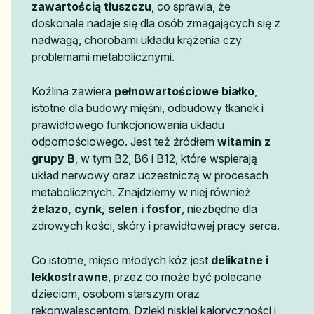
zawartością tłuszczu
, co sprawia, że
doskonale nadaje się dla osób zmagających się z
nadwagą, chorobami układu krążenia czy
problemami metabolicznymi.
Koźlina zawiera
pełnowartościowe białko
,
istotne dla budowy mięśni, odbudowy tkanek i
prawidłowego funkcjonowania układu
odpornościowego. Jest też źródłem
witamin z
grupy B
, w tym B2, B6 i B12, które wspierają
układ nerwowy oraz uczestniczą w procesach
metabolicznych. Znajdziemy w niej również
żelazo, cynk, selen i fosfor
, niezbędne dla
zdrowych kości, skóry i prawidłowej pracy serca.
Co istotne, mięso młodych kóz jest
delikatne i
lekkostrawne
, przez co może być polecane
dzieciom, osobom starszym oraz
rekonwalescentom. Dzięki niskiej kaloryczności i