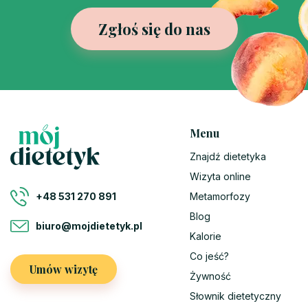
Zgłoś się do nas
Menu
Znajdź dietetyka
Wizyta online
Metamorfozy
+48 531 270 891
Blog
biuro@mojdietetyk.pl
Kalorie
Co jeść?
Umów wizytę
Żywność
Słownik dietetyczny