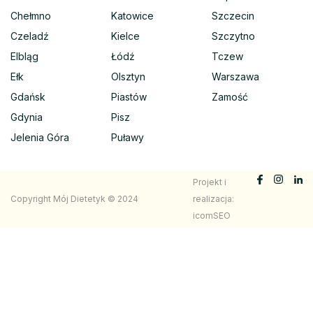
Chełmno
Katowice
Szczecin
Czeladź
Kielce
Szczytno
Elbląg
Łódź
Tczew
Ełk
Olsztyn
Warszawa
Gdańsk
Piastów
Zamość
Gdynia
Pisz
Jelenia Góra
Puławy
Projekt i
Copyright Mój Dietetyk © 2024
realizacja:
icomSEO