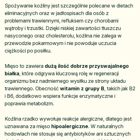
Spożywanie koźliny jest szczególnie polecane w dietach
eliminacyjnych oraz w jadłospisach dla osób z
problemami trawiennymi, refluksem czy chorobami
wątroby i trzustki. Dzięki niskiej zawartości tłuszczu
nasyconego oraz cholesterolu, koźlina nie zalega w
przewodzie pokarmowym i nie powoduje uczucia
ciężkości po posiłku.
Mięso to zawiera
dużą ilość dobrze przyswajalnego
białka
, które odgrywa kluczową rolę w regeneracji
organizmu bez nadmiernego wysiłku ze strony układu
trawiennego. Obecność
witamin z grupy B
, takich jak B2
i B6, dodatkowo wspiera funkcje enzymatyczne i
poprawia metabolizm.
Koźlina rzadko wywołuje reakcje alergiczne, dlatego jest
uznawana za mięso
hipoalergiczne
. W naturalnych
hodowlach nie stosuje się antybiotyków ani sztucznych