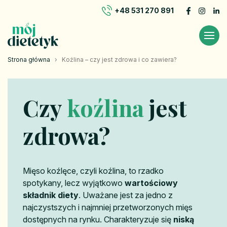
+48 531 270 891
Strona główna
›
Koźlina – czy jest zdrowa i co zawiera?
Czy
koźlina
jest
zdrowa?
Mięso koźlęce, czyli koźlina, to rzadko
spotykany, lecz wyjątkowo
wartościowy
składnik diety
. Uważane jest za jedno z
najczystszych i najmniej przetworzonych mięs
dostępnych na rynku. Charakteryzuje się
niską