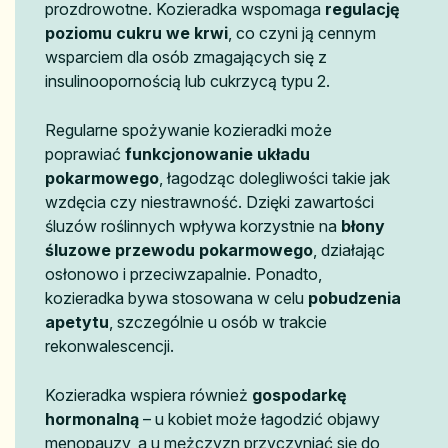
prozdrowotne. Kozieradka wspomaga
regulację
poziomu cukru we krwi
, co czyni ją cennym
wsparciem dla osób zmagających się z
insulinoopornością lub cukrzycą typu 2.
Regularne spożywanie kozieradki może
poprawiać
funkcjonowanie układu
pokarmowego
, łagodząc dolegliwości takie jak
wzdęcia czy niestrawność. Dzięki zawartości
śluzów roślinnych wpływa korzystnie na
błony
śluzowe przewodu pokarmowego
, działając
osłonowo i przeciwzapalnie. Ponadto,
kozieradka bywa stosowana w celu
pobudzenia
apetytu
, szczególnie u osób w trakcie
rekonwalescencji.
Kozieradka wspiera również
gospodarkę
hormonalną
– u kobiet może łagodzić objawy
menopauzy, a u mężczyzn przyczyniać się do