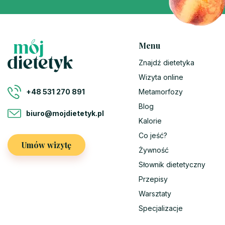
Menu
Znajdź dietetyka
Wizyta online
Metamorfozy
+48 531 270 891
Blog
biuro@mojdietetyk.pl
Kalorie
Co jeść?
Umów wizytę
Żywność
Słownik dietetyczny
Przepisy
Warsztaty
Specjalizacje