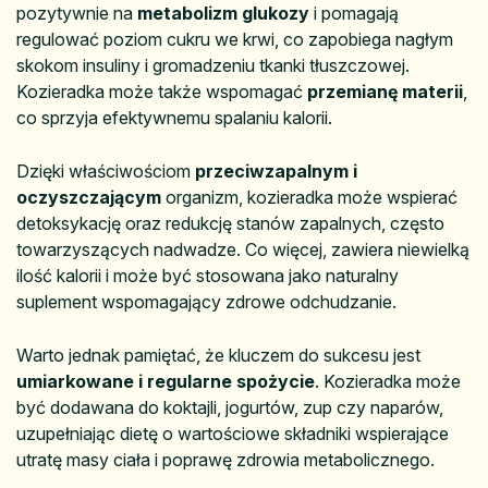
pozytywnie na
metabolizm glukozy
i pomagają
regulować poziom cukru we krwi, co zapobiega nagłym
skokom insuliny i gromadzeniu tkanki tłuszczowej.
Kozieradka może także wspomagać
przemianę materii
,
co sprzyja efektywnemu spalaniu kalorii.
Dzięki właściwościom
przeciwzapalnym i
oczyszczającym
organizm, kozieradka może wspierać
detoksykację oraz redukcję stanów zapalnych, często
towarzyszących nadwadze. Co więcej, zawiera niewielką
ilość kalorii i może być stosowana jako naturalny
suplement wspomagający zdrowe odchudzanie.
Warto jednak pamiętać, że kluczem do sukcesu jest
umiarkowane i regularne spożycie
. Kozieradka może
być dodawana do koktajli, jogurtów, zup czy naparów,
uzupełniając dietę o wartościowe składniki wspierające
utratę masy ciała i poprawę zdrowia metabolicznego.