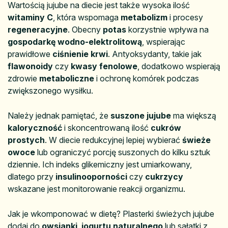
Wartością jujube na diecie jest także wysoka ilość
witaminy C
, która wspomaga
metabolizm
i procesy
regeneracyjne
. Obecny
potas
korzystnie wpływa na
gospodarkę wodno-elektrolitową
, wspierając
prawidłowe
ciśnienie krwi
. Antyoksydanty, takie jak
flawonoidy
czy
kwasy fenolowe
, dodatkowo wspierają
zdrowie
metaboliczne
i ochronę komórek podczas
zwiększonego wysiłku.
Należy jednak pamiętać, że
suszone jujube
ma większą
kaloryczność
i skoncentrowaną ilość
cukrów
prostych
. W diecie redukcyjnej lepiej wybierać
świeże
owoce
lub ograniczyć porcję suszonych do kilku sztuk
dziennie. Ich indeks glikemiczny jest umiarkowany,
dlatego przy
insulinooporności
czy
cukrzycy
wskazane jest monitorowanie reakcji organizmu.
Jak je wkomponować w dietę? Plasterki świeżych jujube
dodaj do
owsianki
,
jogurtu naturalnego
lub sałatki z