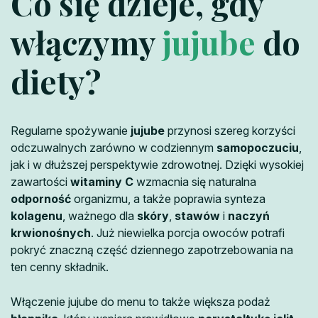
Co się dzieje, gdy
włączymy
jujube
do
diety?
Regularne spożywanie
jujube
przynosi szereg korzyści
odczuwalnych zarówno w codziennym
samopoczuciu
,
jak i w dłuższej perspektywie zdrowotnej. Dzięki wysokiej
zawartości
witaminy C
wzmacnia się naturalna
odporność
organizmu, a także poprawia synteza
kolagenu
, ważnego dla
skóry
,
stawów
i
naczyń
krwionośnych
. Już niewielka porcja owoców potrafi
pokryć znaczną część dziennego zapotrzebowania na
ten cenny składnik.
Włączenie jujube do menu to także większa podaż