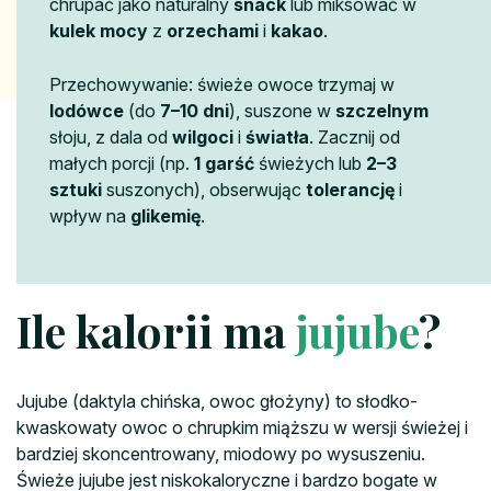
chrupać jako naturalny
snack
lub miksować w
kulek mocy
z
orzechami
i
kakao
.
Przechowywanie: świeże owoce trzymaj w
lodówce
(do
7–10 dni
), suszone w
szczelnym
słoju, z dala od
wilgoci
i
światła
. Zacznij od
małych porcji (np.
1 garść
świeżych lub
2–3
sztuki
suszonych), obserwując
tolerancję
i
wpływ na
glikemię
.
Ile kalorii ma
jujube
?
Jujube (daktyla chińska, owoc głożyny) to słodko-
kwaskowaty owoc o chrupkim miąższu w wersji świeżej i
bardziej skoncentrowany, miodowy po wysuszeniu.
Świeże jujube jest niskokaloryczne i bardzo bogate w