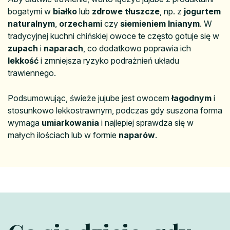
bogatymi w
białko
lub
zdrowe tłuszcze
, np. z
jogurtem
naturalnym
,
orzechami
czy
siemieniem lnianym
. W
tradycyjnej kuchni chińskiej owoce te często gotuje się w
zupach
i
naparach
, co dodatkowo poprawia ich
lekkość
i zmniejsza ryzyko podrażnień układu
trawiennego.
Podsumowując, świeże jujube jest owocem
łagodnym
i
stosunkowo lekkostrawnym, podczas gdy suszona forma
wymaga
umiarkowania
i najlepiej sprawdza się w
małych ilościach lub w formie
naparów
.