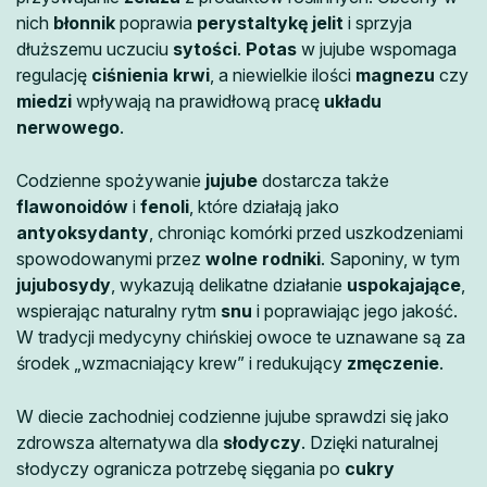
nich
błonnik
poprawia
perystaltykę jelit
i sprzyja
dłuższemu uczuciu
sytości
.
Potas
w jujube wspomaga
regulację
ciśnienia krwi
, a niewielkie ilości
magnezu
czy
miedzi
wpływają na prawidłową pracę
układu
nerwowego
.
Codzienne spożywanie
jujube
dostarcza także
flawonoidów
i
fenoli
, które działają jako
antyoksydanty
, chroniąc komórki przed uszkodzeniami
spowodowanymi przez
wolne rodniki
. Saponiny, w tym
jujubosydy
, wykazują delikatne działanie
uspokajające
,
wspierając naturalny rytm
snu
i poprawiając jego jakość.
W tradycji medycyny chińskiej owoce te uznawane są za
środek „wzmacniający krew” i redukujący
zmęczenie
.
W diecie zachodniej codzienne jujube sprawdzi się jako
zdrowsza alternatywa dla
słodyczy
. Dzięki naturalnej
słodyczy ogranicza potrzebę sięgania po
cukry