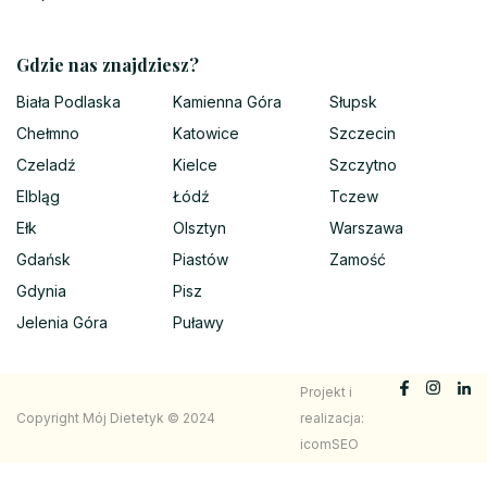
Gdzie nas znajdziesz?
Biała Podlaska
Kamienna Góra
Słupsk
Chełmno
Katowice
Szczecin
Czeladź
Kielce
Szczytno
Elbląg
Łódź
Tczew
Ełk
Olsztyn
Warszawa
Gdańsk
Piastów
Zamość
Gdynia
Pisz
Jelenia Góra
Puławy
Projekt i
Copyright Mój Dietetyk © 2024
realizacja:
icomSEO