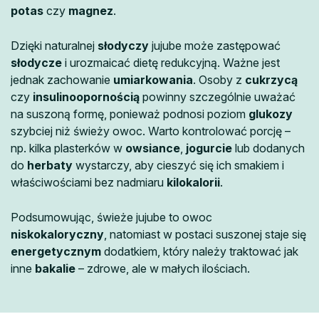
potas
czy
magnez
.
Dzięki naturalnej
słodyczy
jujube może zastępować
słodycze
i urozmaicać dietę redukcyjną. Ważne jest
jednak zachowanie
umiarkowania
. Osoby z
cukrzycą
czy
insulinoopornością
powinny szczególnie uważać
na suszoną formę, ponieważ podnosi poziom
glukozy
szybciej niż świeży owoc. Warto kontrolować porcję –
np. kilka plasterków w
owsiance
,
jogurcie
lub dodanych
do
herbaty
wystarczy, aby cieszyć się ich smakiem i
właściwościami bez nadmiaru
kilokalorii
.
Podsumowując, świeże jujube to owoc
niskokaloryczny
, natomiast w postaci suszonej staje się
energetycznym
dodatkiem, który należy traktować jak
inne
bakalie
– zdrowe, ale w małych ilościach.