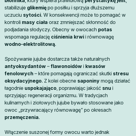
błonnika
, który wspiera prawidłową
perystaltykę jelit
,
stabilizuje
glikemię
po posiłku i sprzyja dłuższemu
uczuciu
sytości
. W konsekwencji może to pomagać w
kontroli
masy ciała
oraz zmniejszać skłonność do
podjadania słodyczy. Obecny w owocach
potas
wspomaga regulację
ciśnienia krwi
i równowagę
wodno-elektrolitową
.
Spożywanie jujube dostarcza także naturalnych
antyoksydantów
–
flawonoidów
i
kwasów
fenolowych
– które pomagają ograniczać skutki
stresu
oksydacyjnego
. Z kolei obecne
saponiny
mogą działać
łagodnie
uspokajająco
, poprawiając jakość
snu
i
sprzyjając regeneracji organizmu. W tradycjach
kulinarnych i ziołowych jujube bywało stosowane jako
owoc „przywracający równowagę” po okresach
przemęczenia
.
Włączenie suszonej formy owocu warto jednak