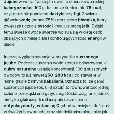
Jujube
w wersji świeżej to owoc o stosunkowo niskiej
kaloryczności
. 100 g dostarcza średnio ok.
75 kcal
,
czyli mniej niż popularne
daktyle
czy
figi
. Zawiera
głównie
wodę
(ponad 75%) oraz sporo
błonnika
, który
zwiększa uczucie
sytości
i reguluje pracę
jelit
. Dzięki
temu świeże owoce świetnie wpisują się w dietę osób
dbających o masę ciała i kontrolujących ilość
energii
w
diecie.
Inaczej wygląda sytuacja w przypadku
suszonego
jujube
. Podczas suszenia woda zostaje odparowana, a
cukry naturalne
ulegają koncentracji. 100 g suszonych
owoców to już nawet
250–280 kcal
, co stawia je w
jednej grupie z innymi
bakaliami
. Oznacza to, że garść
suszonych jujube (ok. 6–8 sztuk) to równowartość jednej
solidnej przekąski energetycznej. Dostarczają one jednak
nie tylko
glukozę
i
fruktozę
, ale także cenne
antyoksydanty
,
witaminę C
(choć w mniejszej ilości niż
w świeżych owocach) oraz składniki mineralne, takie jak