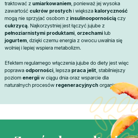
traktować z
umiarkowaniem
, ponieważ jej wysoka
zawartość
cukrów prostych
i większa
kaloryczność
mogą nie sprzyjać osobom z
insulinoopornością
czy
cukrzycą
. Najkorzystniej jest łączyć jujube z
pełnoziarnistymi produktami
,
orzechami
lub
jogurtem
, dzięki czemu energia z owocu uwalnia się
wolniej i lepiej wspiera metabolizm.
Efektem regularnego włączenia jujube do diety jest więc
poprawa
odporności
, lepsza
praca jelit
, stabilniejszy
poziom
energii
w ciągu dnia oraz wsparcie dla
naturalnych procesów
regeneracyjnych
organizmu.