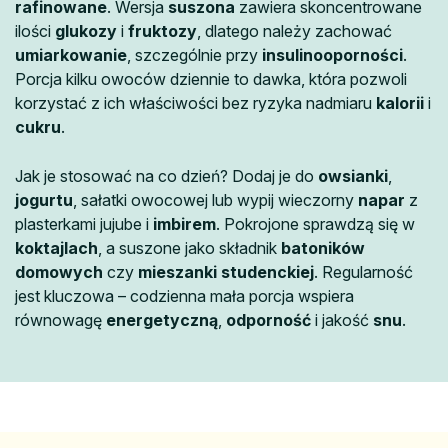
rafinowane
. Wersja
suszona
zawiera skoncentrowane
ilości
glukozy
i
fruktozy
, dlatego należy zachować
umiarkowanie
, szczególnie przy
insulinooporności
.
Porcja kilku owoców dziennie to dawka, która pozwoli
korzystać z ich właściwości bez ryzyka nadmiaru
kalorii
i
cukru
.
Jak je stosować na co dzień? Dodaj je do
owsianki
,
jogurtu
, sałatki owocowej lub wypij wieczorny
napar
z
plasterkami jujube i
imbirem
. Pokrojone sprawdzą się w
koktajlach
, a suszone jako składnik
batoników
domowych
czy
mieszanki studenckiej
. Regularność
jest kluczowa – codzienna mała porcja wspiera
równowagę
energetyczną
,
odporność
i jakość
snu
.