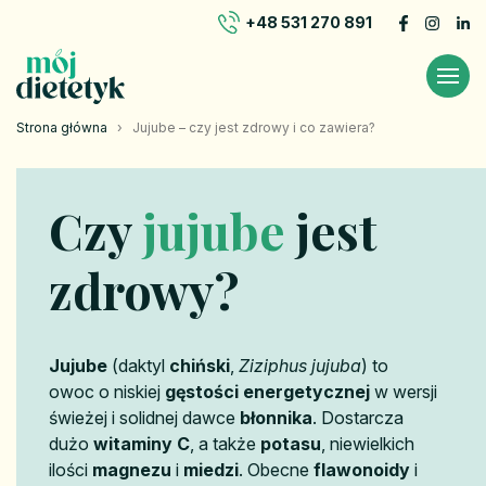
+48 531 270 891
Strona główna
›
Jujube – czy jest zdrowy i co zawiera?
Czy
jujube
jest
zdrowy?
Jujube
(daktyl
chiński
,
Ziziphus jujuba
) to
owoc o niskiej
gęstości energetycznej
w wersji
świeżej i solidnej dawce
błonnika
. Dostarcza
dużo
witaminy C
, a także
potasu
, niewielkich
ilości
magnezu
i
miedzi
. Obecne
flawonoidy
i