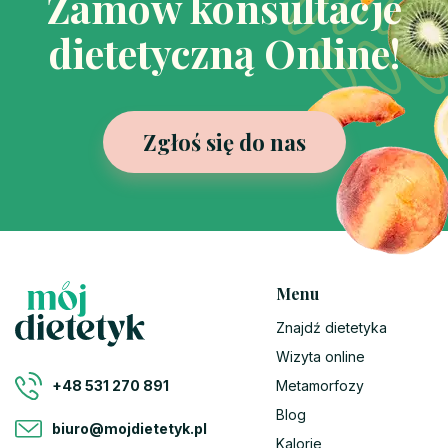
Zamów konsultacje
dietetyczną Online!
Zgłoś się do nas
Menu
Znajdź dietetyka
Wizyta online
Metamorfozy
+48 531 270 891
Blog
biuro@mojdietetyk.pl
Kalorie