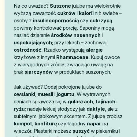
Na co uważać?
Suszone
jujube ma wielokrotnie
wyższą zawartość
cukrów
i
kalorii
niż świeże –
osoby z
insulinoopornością
czy
cukrzycą
powinny kontrolować porcję. Saponiny mogą
nasilać działanie
środków nasennych
i
uspokajających
; przy lekach – zachowaj
ostrożność
. Rzadko występują
alergie
krzyżowe z innymi
Rhamnaceae
. Kupuj owoce
z wiarygodnych źródeł, zwracając uwagę na
brak
siarczynów
w produktach suszonych.
Jak używać? Dodaj pokrojone jujube do
owsianki
,
muesli
i
jogurtu
. W wytrawnych
daniach sprawdza się w
gulaszach
,
tajinach
i
ryżu
; nadaje lekkiej słodyczy jak
daktyle
, ale z
subtelnym, jabłkowym akcentem. Z jujube zrobisz
kompot
,
konfiturę
czy łagodny
napar
na
wieczór. Plasterki możesz
suszyć
w piekarniku i