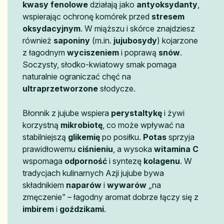
kwasy fenolowe
działają jako
antyoksydanty
,
wspierając ochronę komórek przed
stresem
oksydacyjnym
. W miąższu i skórce znajdziesz
również
saponiny
(m.in.
jujubosydy
) kojarzone
z łagodnym
wyciszeniem
i poprawą
snów
.
Soczysty, słodko-kwiatowy smak pomaga
naturalnie ograniczać chęć na
ultraprzetworzone
słodycze.
Błonnik z jujube wspiera
perystaltykę
i żywi
korzystną
mikrobiotę
, co może wpływać na
stabilniejszą
glikemię
po posiłku.
Potas
sprzyja
prawidłowemu
ciśnieniu
, a wysoka
witamina C
wspomaga
odporność
i syntezę
kolagenu
. W
tradycjach kulinarnych Azji jujube bywa
składnikiem
naparów
i
wywarów
„na
zmęczenie” – łagodny aromat dobrze łączy się z
imbirem
i
goździkami
.