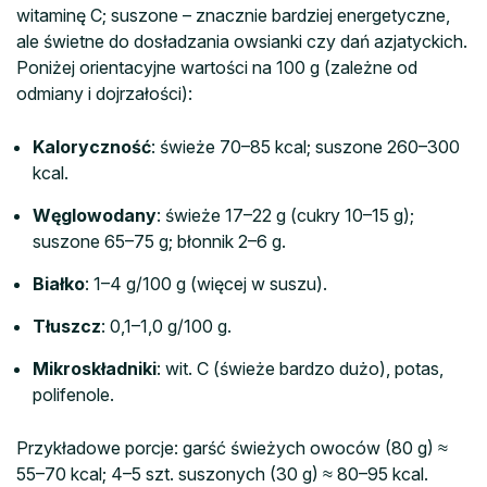
witaminę C; suszone – znacznie bardziej energetyczne,
ale świetne do dosładzania owsianki czy dań azjatyckich.
Poniżej orientacyjne wartości na 100 g (zależne od
odmiany i dojrzałości):
Kaloryczność
: świeże 70–85 kcal; suszone 260–300
kcal.
Węglowodany
: świeże 17–22 g (cukry 10–15 g);
suszone 65–75 g; błonnik 2–6 g.
Białko
: 1–4 g/100 g (więcej w suszu).
Tłuszcz
: 0,1–1,0 g/100 g.
Mikroskładniki
: wit. C (świeże bardzo dużo), potas,
polifenole.
Przykładowe porcje: garść świeżych owoców (80 g) ≈
55–70 kcal; 4–5 szt. suszonych (30 g) ≈ 80–95 kcal.