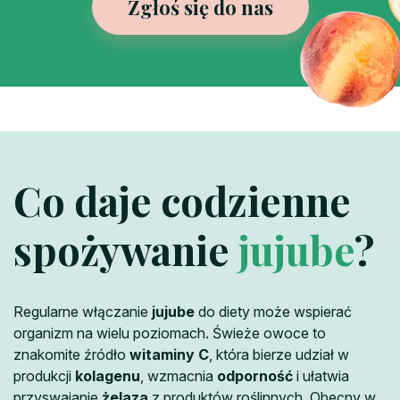
Zgłoś się do nas
Co daje codzienne
spożywanie
jujube
?
Regularne włączanie
jujube
do diety może wspierać
organizm na wielu poziomach. Świeże owoce to
znakomite źródło
witaminy C
, która bierze udział w
produkcji
kolagenu
, wzmacnia
odporność
i ułatwia
przyswajanie
żelaza
z produktów roślinnych. Obecny w