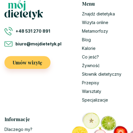
Menu
Znajdź dietetyka
Wizyta online
Metamorfozy
+48 531 270 891
Blog
biuro@mojdietetyk.pl
Kalorie
Co jeść?
Umów wizytę
Żywność
Słownik dietetyczny
Przepisy
Warsztaty
Specjalizacje
Informacje
Dlaczego my?