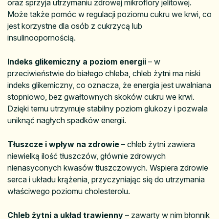
oraz sprzyja utrzymaniu zdrowej mikroflory jelitowej.
Może także pomóc w regulacji poziomu cukru we krwi, co
jest korzystne dla osób z cukrzycą lub
insulinoopornością.
Indeks glikemiczny a poziom energii
– w
przeciwieństwie do białego chleba, chleb żytni ma niski
indeks glikemiczny, co oznacza, że energia jest uwalniana
stopniowo, bez gwałtownych skoków cukru we krwi.
Dzięki temu utrzymuje stabilny poziom glukozy i pozwala
uniknąć nagłych spadków energii.
Tłuszcze i wpływ na zdrowie
– chleb żytni zawiera
niewielką ilość tłuszczów, głównie zdrowych
nienasyconych kwasów tłuszczowych. Wspiera zdrowie
serca i układu krążenia, przyczyniając się do utrzymania
właściwego poziomu cholesterolu.
Chleb żytni a układ trawienny
– zawarty w nim błonnik