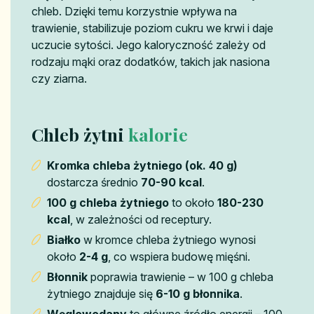
chleb. Dzięki temu korzystnie wpływa na
trawienie, stabilizuje poziom cukru we krwi i daje
uczucie sytości. Jego kaloryczność zależy od
rodzaju mąki oraz dodatków, takich jak nasiona
czy ziarna.
Chleb żytni
kalorie
Kromka chleba żytniego (ok. 40 g)
dostarcza średnio
70-90 kcal
.
100 g chleba żytniego
to około
180-230
kcal
, w zależności od receptury.
Białko
w kromce chleba żytniego wynosi
około
2-4 g
, co wspiera budowę mięśni.
Błonnik
poprawia trawienie – w 100 g chleba
żytniego znajduje się
6-10 g błonnika
.
Węglowodany
to główne źródło energii – 100