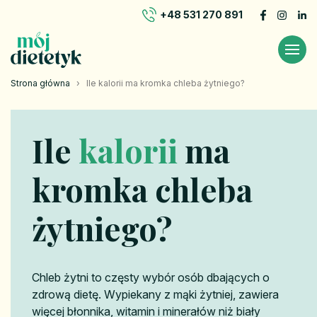
+48 531 270 891
Strona główna
›
Ile kalorii ma kromka chleba żytniego?
Ile
kalorii
ma
kromka chleba
żytniego?
Chleb żytni to częsty wybór osób dbających o
zdrową dietę. Wypiekany z mąki żytniej, zawiera
więcej błonnika, witamin i minerałów niż biały