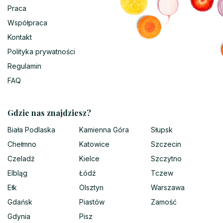
Praca
Współpraca
Kontakt
Polityka prywatności
Regulamin
FAQ
Gdzie nas znajdziesz?
Biała Podlaska
Kamienna Góra
Słupsk
Chełmno
Katowice
Szczecin
Czeladź
Kielce
Szczytno
Elbląg
Łódź
Tczew
Ełk
Olsztyn
Warszawa
Gdańsk
Piastów
Zamość
Gdynia
Pisz