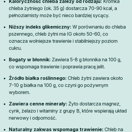
Kaloryczność chleba zależy od rodzaju:
Kromka
chleba żytniego (ok. 35 g) dostarcza 70-90 kcal, a
pełnoziarnisty może być nieco bardziej sycący.
Niższy indeks glikemiczny:
W porównaniu do chleba
pszennego, chleb żytni ma IG około 50-60, co
oznacza wolniejsze trawienie i stabilniejszy poziom
cukru.
Bogaty w błonnik:
Zawiera 5-8 g błonnika na 100 g,
co wspomaga trawienie i poprawia pracę jelit.
Źródło białka roślinnego:
Chleb żytni zawiera około
7-10 g białka na 100 g, co czyni go pożywnym
wyborem.
Zawiera cenne minerały:
Żyto dostarcza magnez,
cynk, żelazo i witaminy z grupy B, które wspierają układ
nerwowy i odporność.
Naturalny zakwas wspomaga trawienie:
Chleb na