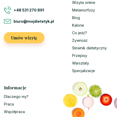
Wizyta online
Metamorfozy
+48 531 270 891
Blog
biuro@mojdietetyk.pl
Kalorie
Co jeść?
Umów wizytę
Żywność
Słownik dietetyczny
Przepisy
Warsztaty
Specjalizacje
Informacje
Dlaczego my?
Praca
Współpraca