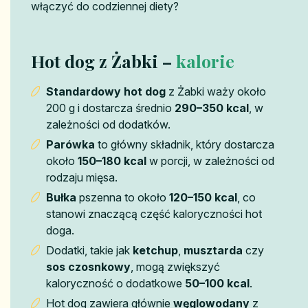
włączyć do codziennej diety?
Hot dog z Żabki –
kalorie
Standardowy hot dog
z Żabki waży około
200 g i dostarcza średnio
290–350 kcal
, w
zależności od dodatków.
Parówka
to główny składnik, który dostarcza
około
150–180 kcal
w porcji, w zależności od
rodzaju mięsa.
Bułka
pszenna to około
120–150 kcal
, co
stanowi znaczącą część kaloryczności hot
doga.
Dodatki, takie jak
ketchup
,
musztarda
czy
sos czosnkowy
, mogą zwiększyć
kaloryczność o dodatkowe
50–100 kcal
.
Hot dog zawiera głównie
węglowodany
z