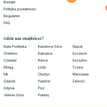
Kontakt
Polityka prywatności
Regulamin
FAQ
Gdzie nas znajdziesz?
Biała Podlaska
Kamienna Góra
Słupsk
Chełmno
Katowice
Szczecin
Czeladź
Kielce
Szczytno
Elbląg
Łódź
Tczew
Ełk
Olsztyn
Warszawa
Gdańsk
Piastów
Zamość
Gdynia
Pisz
Jelenia Góra
Puławy