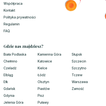
Współpraca
Kontakt
Polityka prywatności
Regulamin
FAQ
Gdzie nas znajdziesz?
Biała Podlaska
Kamienna Góra
Słupsk
Chełmno
Katowice
Szczecin
Czeladź
Kielce
Szczytno
Elbląg
Łódź
Tczew
Ełk
Olsztyn
Warszawa
Gdańsk
Piastów
Zamość
Gdynia
Pisz
Jelenia Góra
Puławy