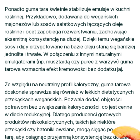
Ponadto guma tara świetnie stabilizuje emulsje w kuchni
roślinnej. Przykładowo, dodawana do wegańskich
majonezów lub sosów sałatkowych łączących oleje
roślinne i ocet zapobiega rozwarstwianiu, zachowując
aksamitną konsystencję na dłużej. Dzięki temu wegańskie
sosy i dipy przygotowane na bazie oleju staną się bardziej
jednolite i trwałe. W połączeniu z innymi naturalnymi
emulgatorami (np. musztardą czy puree z warzyw) guma
tarowa wzmacnia efekt kremowości bez dodatku jaj.
Ze względu na neutralny profil kaloryczny, guma tarowa
doskonale sprawdza się również w lekkich dietetycznych
przekąskach wegańskich. Pozwala dodać objętości
potrawom bez zwiększania kaloryczności, co jest cenne
w diecie redukcyjnej. Dlatego producenci gotowych
produktów niskokalorycznych, takich jak niektóre
przekąski czy batoniki owsiane, mogą sięgać po gumę
tarę, aby osiągnąć przyjemną konsystencję bez dodatku