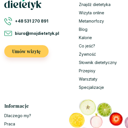
Znajdź dietetyka
Wizyta online
Metamorfozy
+48 531 270 891
Blog
biuro@mojdietetyk.pl
Kalorie
Co jeść?
Umów wizytę
Żywność
Słownik dietetyczny
Przepisy
Warsztaty
Specjalizacje
Informacje
Dlaczego my?
Praca