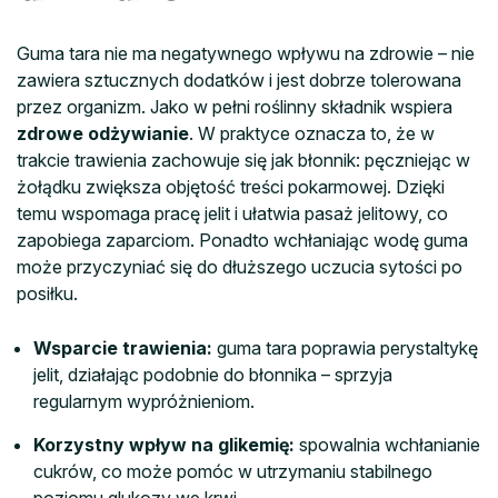
Guma tara nie ma negatywnego wpływu na zdrowie – nie
zawiera sztucznych dodatków i jest dobrze tolerowana
przez organizm. Jako w pełni roślinny składnik wspiera
zdrowe odżywianie
. W praktyce oznacza to, że w
trakcie trawienia zachowuje się jak błonnik: pęczniejąc w
żołądku zwiększa objętość treści pokarmowej. Dzięki
temu wspomaga pracę jelit i ułatwia pasaż jelitowy, co
zapobiega zaparciom. Ponadto wchłaniając wodę guma
może przyczyniać się do dłuższego uczucia sytości po
posiłku.
Wsparcie trawienia:
guma tara poprawia perystaltykę
jelit, działając podobnie do błonnika – sprzyja
regularnym wypróżnieniom.
Korzystny wpływ na glikemię:
spowalnia wchłanianie
cukrów, co może pomóc w utrzymaniu stabilnego
poziomu glukozy we krwi.