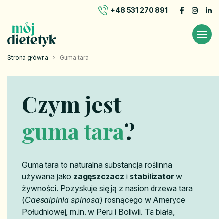
+48 531 270 891
Strona główna
›
Guma tara
Czym jest
guma tara
?
Guma tara to naturalna substancja roślinna
używana jako
zagęszczacz
i
stabilizator
w
żywności. Pozyskuje się ją z nasion drzewa tara
(
Caesalpinia spinosa
) rosnącego w Ameryce
Południowej, m.in. w Peru i Boliwii. Ta biała,