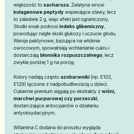
większość to
sacharoza
. Żelatyna wnosi
kolagenowe peptydy
wspierające stawy, lecz
to zaledwie 2 g, więc efekt jest ograniczony.
Słodki smak podnosi
indeks glikemiczny
,
powodując nagłe skoki glukozy i uczucie głodu.
Wersje pektynowe, bazujące na włóknie
owocowym, spowalniają wchłanianie cukru i
dostarczają
błonnika rozpuszczalnego
, lecz
zwykle poniżej 1 g na porcję.
Kolory nadają często
azobarwniki
(np. E102,
E129) łączone z nadpobudliwością u dzieci.
Cukiernie premium sięgają po ekstrakty z
wiśni,
marchwi purpurowej czy porzeczki
,
dostarczające antocyjanów o działaniu
antyoksydacyjnym.
Witamina C dodana do proszku wygląda