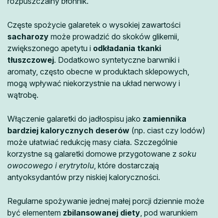
rozpuszczalny błonnik.
Częste spożycie galaretek o wysokiej zawartości
sacharozy
może prowadzić do skoków glikemii,
zwiększonego apetytu i
odkładania tkanki
tłuszczowej
. Dodatkowo syntetyczne barwniki i
aromaty, często obecne w produktach sklepowych,
mogą wpływać niekorzystnie na układ nerwowy i
wątrobę.
Włączenie galaretki do jadłospisu jako
zamiennika
bardziej kalorycznych deserów
(np. ciast czy lodów)
może ułatwiać redukcję masy ciała. Szczególnie
korzystne są galaretki domowe przygotowane z
soku
owocowego i erytrytolu
, które dostarczają
antyoksydantów przy niskiej kaloryczności.
Regularne spożywanie jednej małej porcji dziennie może
być elementem
zbilansowanej diety
, pod warunkiem