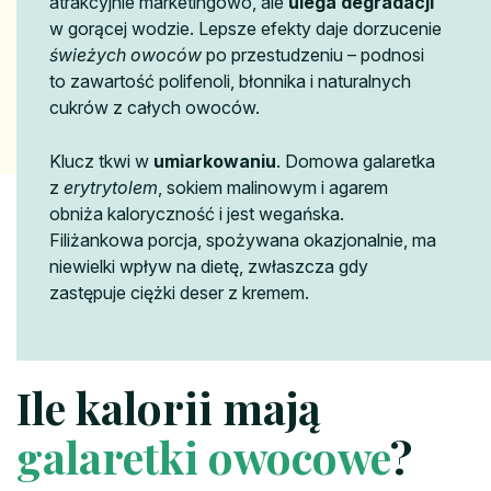
atrakcyjnie marketingowo, ale
ulega degradacji
w gorącej wodzie. Lepsze efekty daje dorzucenie
świeżych owoców
po przestudzeniu – podnosi
to zawartość polifenoli, błonnika i naturalnych
cukrów z całych owoców.
Klucz tkwi w
umiarkowaniu
. Domowa galaretka
z
erytrytolem
, sokiem malinowym i agarem
obniża kaloryczność i jest wegańska.
Filiżankowa porcja, spożywana okazjonalnie, ma
niewielki wpływ na dietę, zwłaszcza gdy
zastępuje ciężki deser z kremem.
Ile kalorii mają
galaretki owocowe
?