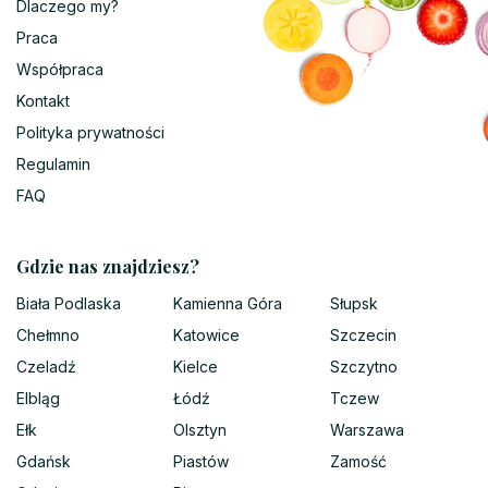
Dlaczego my?
Praca
Współpraca
Kontakt
Polityka prywatności
Regulamin
FAQ
Gdzie nas znajdziesz?
Biała Podlaska
Kamienna Góra
Słupsk
Chełmno
Katowice
Szczecin
Czeladź
Kielce
Szczytno
Elbląg
Łódź
Tczew
Ełk
Olsztyn
Warszawa
Gdańsk
Piastów
Zamość