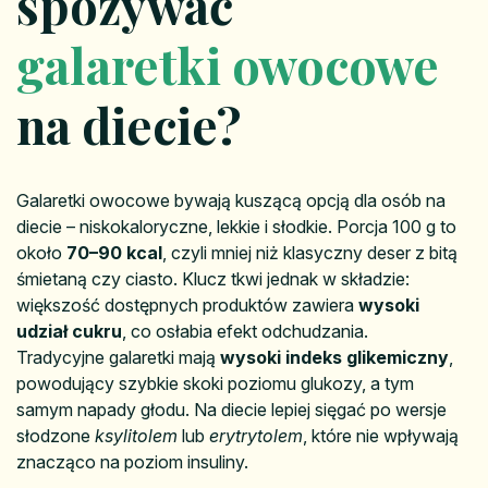
spożywać
galaretki owocowe
na diecie?
Galaretki owocowe bywają kuszącą opcją dla osób na
diecie – niskokaloryczne, lekkie i słodkie. Porcja 100 g to
około
70–90 kcal
, czyli mniej niż klasyczny deser z bitą
śmietaną czy ciasto. Klucz tkwi jednak w składzie:
większość dostępnych produktów zawiera
wysoki
udział cukru
, co osłabia efekt odchudzania.
Tradycyjne galaretki mają
wysoki indeks glikemiczny
,
powodujący szybkie skoki poziomu glukozy, a tym
samym napady głodu. Na diecie lepiej sięgać po wersje
słodzone
ksylitolem
lub
erytrytolem
, które nie wpływają
znacząco na poziom insuliny.