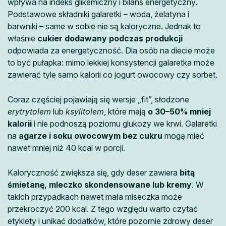
wpływa na indeks glikemiczny i bilans energetyczny.
Podstawowe składniki galaretki – woda, żelatyna i
barwniki – same w sobie nie są kaloryczne. Jednak to
właśnie
cukier dodawany podczas produkcji
odpowiada za energetyczność. Dla osób na diecie może
to być pułapka: mimo lekkiej konsystencji galaretka może
zawierać tyle samo kalorii co jogurt owocowy czy sorbet.
Coraz częściej pojawiają się wersje „fit”, słodzone
erytrytolem
lub
ksylitolem
, które mają
o 30–50% mniej
kalorii
i nie podnoszą poziomu glukozy we krwi. Galaretki
na
agarze i soku owocowym bez cukru
mogą mieć
nawet mniej niż 40 kcal w porcji.
Kaloryczność zwiększa się, gdy deser zawiera
bitą
śmietanę, mleczko skondensowane lub kremy
. W
takich przypadkach nawet mała miseczka może
przekroczyć 200 kcal. Z tego względu warto czytać
etykiety i unikać dodatków, które pozornie zdrowy deser