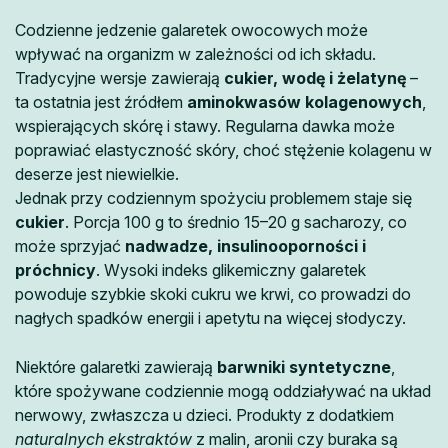
Codzienne jedzenie galaretek owocowych może
wpływać na organizm w zależności od ich składu.
Tradycyjne wersje zawierają
cukier, wodę i żelatynę
–
ta ostatnia jest źródłem
aminokwasów kolagenowych
,
wspierających skórę i stawy. Regularna dawka może
poprawiać elastyczność skóry, choć stężenie kolagenu w
deserze jest niewielkie.
Jednak przy codziennym spożyciu problemem staje się
cukier
. Porcja 100 g to średnio 15–20 g sacharozy, co
może sprzyjać
nadwadze, insulinooporności i
próchnicy
. Wysoki indeks glikemiczny galaretek
powoduje szybkie skoki cukru we krwi, co prowadzi do
nagłych spadków energii i apetytu na więcej słodyczy.
Niektóre galaretki zawierają
barwniki syntetyczne
,
które spożywane codziennie mogą oddziaływać na układ
nerwowy, zwłaszcza u dzieci. Produkty z dodatkiem
naturalnych ekstraktów
z malin, aronii czy buraka są