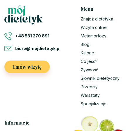
Menu
Znajdź dietetyka
Wizyta online
Metamorfozy
+48 531 270 891
Blog
biuro@mojdietetyk.pl
Kalorie
Co jeść?
Umów wizytę
Żywność
Słownik dietetyczny
Przepisy
Warsztaty
Specjalizacje
Informacje