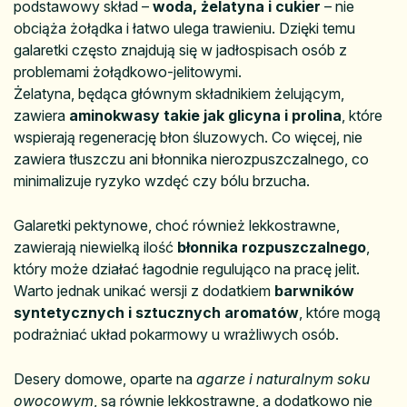
podstawowy skład –
woda, żelatyna i cukier
– nie
obciąża żołądka i łatwo ulega trawieniu. Dzięki temu
galaretki często znajdują się w jadłospisach osób z
problemami żołądkowo-jelitowymi.
Żelatyna, będąca głównym składnikiem żelującym,
zawiera
aminokwasy takie jak glicyna i prolina
, które
wspierają regenerację błon śluzowych. Co więcej, nie
zawiera tłuszczu ani błonnika nierozpuszczalnego, co
minimalizuje ryzyko wzdęć czy bólu brzucha.
Galaretki pektynowe, choć również lekkostrawne,
zawierają niewielką ilość
błonnika rozpuszczalnego
,
który może działać łagodnie regulująco na pracę jelit.
Warto jednak unikać wersji z dodatkiem
barwników
syntetycznych i sztucznych aromatów
, które mogą
podrażniać układ pokarmowy u wrażliwych osób.
Desery domowe, oparte na
agarze i naturalnym soku
owocowym
, są równie lekkostrawne, a dodatkowo nie