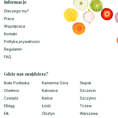
Informacje
Dlaczego my?
Praca
Współpraca
Kontakt
Polityka prywatności
Regulamin
FAQ
Gdzie nas znajdziesz?
Biała Podlaska
Kamienna Góra
Słupsk
Chełmno
Katowice
Szczecin
Czeladź
Kielce
Szczytno
Elbląg
Łódź
Tczew
Ełk
Olsztyn
Warszawa