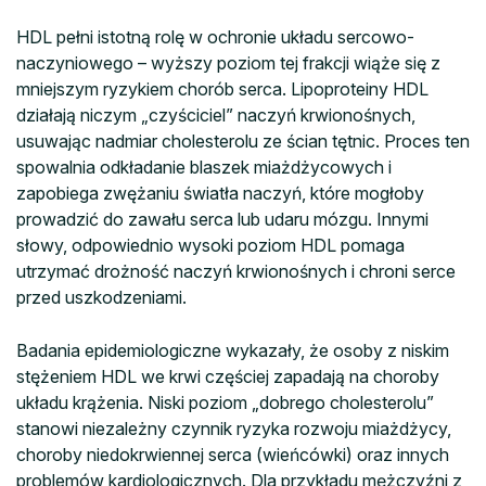
HDL pełni istotną rolę w ochronie układu sercowo-
naczyniowego – wyższy poziom tej frakcji wiąże się z
mniejszym ryzykiem chorób serca. Lipoproteiny HDL
działają niczym „czyściciel” naczyń krwionośnych,
usuwając nadmiar cholesterolu ze ścian tętnic. Proces ten
spowalnia odkładanie blaszek miażdżycowych i
zapobiega zwężaniu światła naczyń, które mogłoby
prowadzić do zawału serca lub udaru mózgu. Innymi
słowy, odpowiednio wysoki poziom HDL pomaga
utrzymać drożność naczyń krwionośnych i chroni serce
przed uszkodzeniami.
Badania epidemiologiczne wykazały, że osoby z niskim
stężeniem HDL we krwi częściej zapadają na choroby
układu krążenia. Niski poziom „dobrego cholesterolu”
stanowi niezależny czynnik ryzyka rozwoju miażdżycy,
choroby niedokrwiennej serca (wieńcówki) oraz innych
problemów kardiologicznych. Dla przykładu mężczyźni z