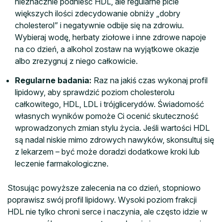
nieznacznie podnieść HDL, ale regularne picie
większych ilości zdecydowanie obniży „dobry
cholesterol” i negatywnie odbije się na zdrowiu.
Wybieraj wodę, herbaty ziołowe i inne zdrowe napoje
na co dzień, a alkohol zostaw na wyjątkowe okazje
albo zrezygnuj z niego całkowicie.
Regularne badania:
Raz na jakiś czas wykonaj profil
lipidowy, aby sprawdzić poziom cholesterolu
całkowitego, HDL, LDL i trójglicerydów. Świadomość
własnych wyników pomoże Ci ocenić skuteczność
wprowadzonych zmian stylu życia. Jeśli wartości HDL
są nadal niskie mimo zdrowych nawyków, skonsultuj się
z lekarzem – być może doradzi dodatkowe kroki lub
leczenie farmakologiczne.
Stosując powyższe zalecenia na co dzień, stopniowo
poprawisz swój profil lipidowy. Wysoki poziom frakcji
HDL nie tylko chroni serce i naczynia, ale często idzie w