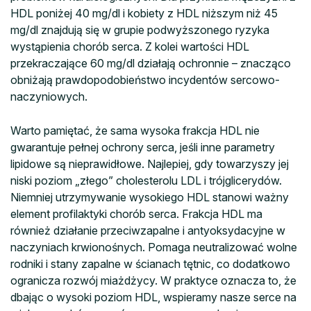
HDL poniżej 40 mg/dl i kobiety z HDL niższym niż 45
mg/dl znajdują się w grupie podwyższonego ryzyka
wystąpienia chorób serca. Z kolei wartości HDL
przekraczające 60 mg/dl działają ochronnie – znacząco
obniżają prawdopodobieństwo incydentów sercowo-
naczyniowych.
Warto pamiętać, że sama wysoka frakcja HDL nie
gwarantuje pełnej ochrony serca, jeśli inne parametry
lipidowe są nieprawidłowe. Najlepiej, gdy towarzyszy jej
niski poziom „złego” cholesterolu LDL i trójglicerydów.
Niemniej utrzymywanie wysokiego HDL stanowi ważny
element profilaktyki chorób serca. Frakcja HDL ma
również działanie przeciwzapalne i antyoksydacyjne w
naczyniach krwionośnych. Pomaga neutralizować wolne
rodniki i stany zapalne w ścianach tętnic, co dodatkowo
ogranicza rozwój miażdżycy. W praktyce oznacza to, że
dbając o wysoki poziom HDL, wspieramy nasze serce na