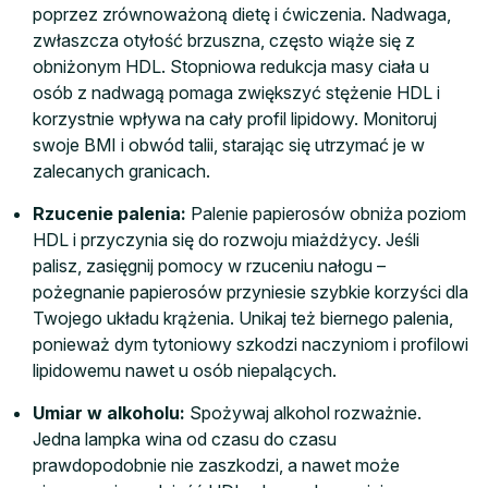
poprzez zrównoważoną dietę i ćwiczenia. Nadwaga,
zwłaszcza otyłość brzuszna, często wiąże się z
obniżonym HDL. Stopniowa redukcja masy ciała u
osób z nadwagą pomaga zwiększyć stężenie HDL i
korzystnie wpływa na cały profil lipidowy. Monitoruj
swoje BMI i obwód talii, starając się utrzymać je w
zalecanych granicach.
Rzucenie palenia:
Palenie papierosów obniża poziom
HDL i przyczynia się do rozwoju miażdżycy. Jeśli
palisz, zasięgnij pomocy w rzuceniu nałogu –
pożegnanie papierosów przyniesie szybkie korzyści dla
Twojego układu krążenia. Unikaj też biernego palenia,
ponieważ dym tytoniowy szkodzi naczyniom i profilowi
lipidowemu nawet u osób niepalących.
Umiar w alkoholu:
Spożywaj alkohol rozważnie.
Jedna lampka wina od czasu do czasu
prawdopodobnie nie zaszkodzi, a nawet może