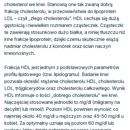
cholesterol we krwi. Stanowią one tak zwaną dobrą
frakcję cholesterolu, w przeciwieństwie do lipoprotein
LDL – czyli „złego cholesterolu”. HDL cechuje się dużą
gęstością i niewielkim rozmiarem cząsteczek. Cząsteczki
te zawierają stosunkowo dużo białka, a mniej tłuszczu niż
inne frakcje lipoprotein, dzięki czemu skutecznie wiążą
nadmiar cholesterolu z komórek oraz ścian naczyń
krwionośnych.
Frakcja HDL jest jednym z podstawowych parametrów
profilu lipidowego (tzw. lipidogramu). Badanie krwi
pozwala określić stężenie cholesterolu HDL, cholesterolu
LDL, trójglicerydów oraz cholesterolu całkowitego. Wynik
HDL informuje o ilości „dobrego cholesterolu” we krwi.
Najczęściej stosowane jednostki to mg/dl (miligramy na
decylitr) lub mmol/l. Poziom HDL powinien wynosić co
najmniej około 40 mg/dl u mężczyzn oraz 45–50 mg/dl u
kobiet. Za optymalny uznaje się poziom 60 mg/dl lub
wyższy, który działa ochronnie na serce i naczynia.