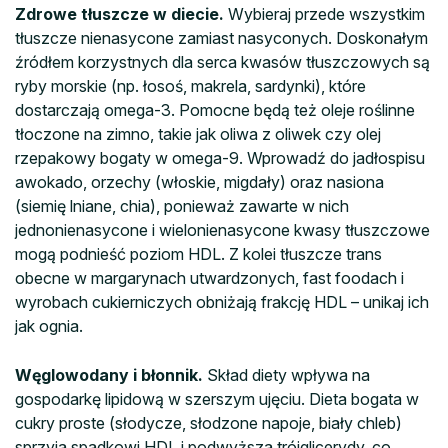
Zdrowe tłuszcze w diecie.
Wybieraj przede wszystkim
tłuszcze nienasycone zamiast nasyconych. Doskonałym
źródłem korzystnych dla serca kwasów tłuszczowych są
ryby morskie (np. łosoś, makrela, sardynki), które
dostarczają omega-3. Pomocne będą też oleje roślinne
tłoczone na zimno, takie jak oliwa z oliwek czy olej
rzepakowy bogaty w omega-9. Wprowadź do jadłospisu
awokado, orzechy (włoskie, migdały) oraz nasiona
(siemię lniane, chia), ponieważ zawarte w nich
jednonienasycone i wielonienasycone kwasy tłuszczowe
mogą podnieść poziom HDL. Z kolei tłuszcze trans
obecne w margarynach utwardzonych, fast foodach i
wyrobach cukierniczych obniżają frakcję HDL – unikaj ich
jak ognia.
Węglowodany i błonnik.
Skład diety wpływa na
gospodarkę lipidową w szerszym ujęciu. Dieta bogata w
cukry proste (słodycze, słodzone napoje, biały chleb)
sprzyja spadkowi HDL i podwyższa trójglicerydy, co