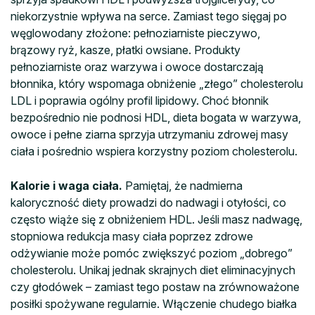
niekorzystnie wpływa na serce. Zamiast tego sięgaj po
węglowodany złożone: pełnoziarniste pieczywo,
brązowy ryż, kasze, płatki owsiane. Produkty
pełnoziarniste oraz warzywa i owoce dostarczają
błonnika, który wspomaga obniżenie „złego” cholesterolu
LDL i poprawia ogólny profil lipidowy. Choć błonnik
bezpośrednio nie podnosi HDL, dieta bogata w warzywa,
owoce i pełne ziarna sprzyja utrzymaniu zdrowej masy
ciała i pośrednio wspiera korzystny poziom cholesterolu.
Kalorie i waga ciała.
Pamiętaj, że nadmierna
kaloryczność diety prowadzi do nadwagi i otyłości, co
często wiąże się z obniżeniem HDL. Jeśli masz nadwagę,
stopniowa redukcja masy ciała poprzez zdrowe
odżywianie może pomóc zwiększyć poziom „dobrego”
cholesterolu. Unikaj jednak skrajnych diet eliminacyjnych
czy głodówek – zamiast tego postaw na zrównoważone
posiłki spożywane regularnie. Włączenie chudego białka