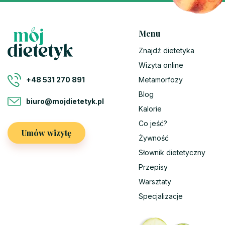
Menu
Znajdź dietetyka
Wizyta online
Metamorfozy
+48 531 270 891
Blog
biuro@mojdietetyk.pl
Kalorie
Co jeść?
Umów wizytę
Żywność
Słownik dietetyczny
Przepisy
Warsztaty
Specjalizacje